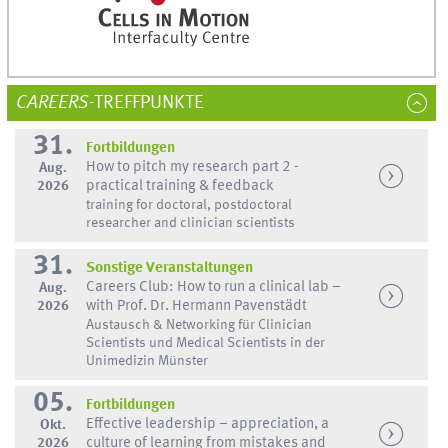
CAREERS
-TREFFPUNKTE
31.
Fortbildungen
How to pitch my research part 2 -
Aug.
2026
practical training & feedback
training for doctoral, postdoctoral
researcher and clinician scientists
31.
Sonstige Veranstaltungen
Careers Club: How to run a clinical lab –
Aug.
2026
with Prof. Dr. Hermann Pavenstädt
Austausch & Networking für Clinician
Scientists und Medical Scientists in der
Unimedizin Münster
05.
Fortbildungen
Effective leadership – appreciation, a
Okt.
2026
culture of learning from mistakes and