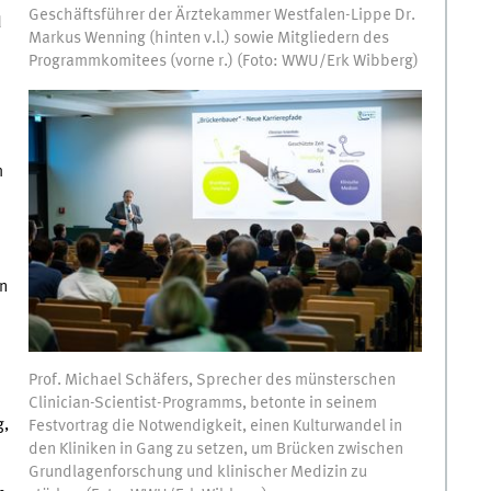
Geschäftsführer der Ärztekammer Westfalen-Lippe Dr.
d
Markus Wenning (hinten v.l.) sowie Mitgliedern des
Programmkomitees (vorne r.) (Foto: WWU/Erk Wibberg)
m
h
en
Prof. Michael Schäfers, Sprecher des münsterschen
Clinician-Scientist-Programms, betonte in seinem
g,
Festvortrag die Notwendigkeit, einen Kulturwandel in
den Kliniken in Gang zu setzen, um Brücken zwischen
Grundlagenforschung und klinischer Medizin zu