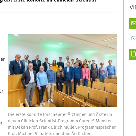
üßt erste Kohorte im Clinician-Scientist-
VI
er
ür
Die erste Kohorte forschender Ärztinnen und Ärzte im
neuen Clinician-Scientist-Programm CareerS Münster
or
mit Dekan Prof. Frank Ulrich Müller, Programmsprecher
Prof. Michael Schäfers und dem Ärztlichen