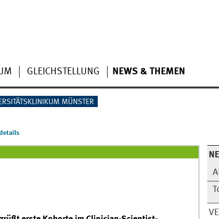
IUM
GLEICHSTELLUNG
NEWS & THEMEN
ERSITÄTSKLINIKUM MÜNSTER
etails
N
A
T
V