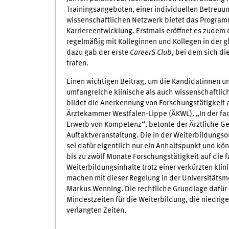
Trainingsangeboten, einer individuellen Betreuu
wissenschaftlichen Netzwerk bietet das Programm
Karriereentwicklung. Erstmals eröffnet es zudem d
regelmäßig mit Kolleginnen und Kollegen in der g
dazu gab der erste
CareerS Club
, bei dem sich d
trafen.
Einen wichtigen Beitrag, um die Kandidatinnen un
umfangreiche klinische als auch wissenschaftlic
bildet die Anerkennung von Forschungstätigkeit a
Ärztekammer Westfalen-Lippe (ÄKWL). „In der fa
Erwerb von Kompetenz“, betonte der Ärztliche Ge
Auftaktveranstaltung. Die in der Weiterbildungs
sei dafür eigentlich nur ein Anhaltspunkt und kön
bis zu zwölf Monate Forschungstätigkeit auf die 
Weiterbildungsinhalte trotz einer verkürzten klin
machen mit dieser Regelung in der Universitätsme
Markus Wenning. Die rechtliche Grundlage dafür b
Mindestzeiten für die Weiterbildung, die niedrig
verlangten Zeiten.