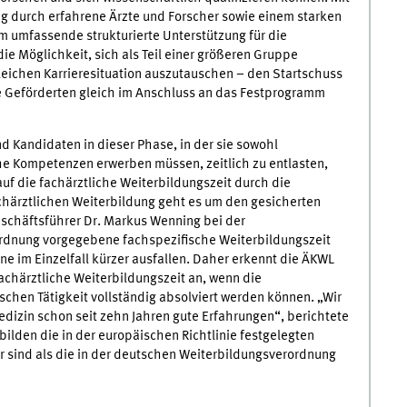
ng durch erfahrene Ärzte und Forscher sowie einem starken
 umfassende strukturierte Unterstützung für die
ie Möglichkeit, sich als Teil einer größeren Gruppe
leichen Karrieresituation auszutauschen – den Startschuss
ie Geförderten gleich im Anschluss an das Festprogramm
d Kandidaten in dieser Phase, in der sie sowohl
he Kompetenzen erwerben müssen, zeitlich zu entlasten,
uf die fachärztliche Weiterbildungszeit durch die
chärztlichen Weiterbildung geht es um den gesicherten
schäftsführer Dr. Markus Wenning bei der
ordnung vorgegebene fachspezifische Weiterbildungszeit
ne im Einzelfall kürzer ausfallen. Daher erkennt die ÄKWL
fachärztliche Weiterbildungszeit an, wenn die
ischen Tätigkeit vollständig absolviert werden können. „Wir
dizin schon seit zehn Jahren gute Erfahrungen“, berichtete
ilden die in der europäischen Richtlinie festgelegten
er sind als die in der deutschen Weiterbildungsverordnung