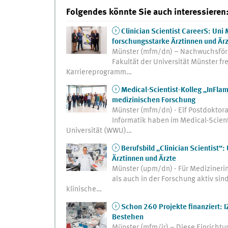
Folgendes könnte Sie auch interessieren
Clinician Scientist CareerS: Uni
forschungsstarke Ärztinnen und Är
Münster (mfm/dn) – Nachwuchsförde
Fakultät der Universität Münster fre
Karriereprogramm…
Medical-Scientist-Kolleg „InFlam
medizinischen Forschung
Münster (mfm/dn) - Elf Postdoktor
Informatik haben im Medical-Scient
Universität (WWU)…
Berufsbild „Clinician Scientist“:
Ärztinnen und Ärzte
Münster (upm/dn) - Für Medizineri
als auch in der Forschung aktiv sin
klinische…
Schon 260 Projekte finanziert: I
Bestehen
Münster (mfm/jr) – Diese Einrichtu