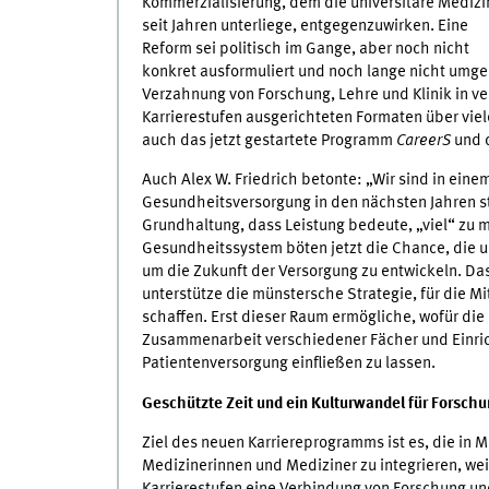
Kommerzialisierung, dem die universitäre Medizi
seit Jahren unterliege, entgegenzuwirken. Eine
Reform sei politisch im Gange, aber noch nicht
konkret ausformuliert und noch lange nicht umge
Verzahnung von Forschung, Lehre und Klinik in ve
Karrierestufen ausgerichteten Formaten über vie
auch das jetzt gestartete Programm
CareerS
und d
Auch Alex W. Friedrich betonte: „Wir sind in ein
Gesundheitsversorgung in den nächsten Jahren st
Grundhaltung, dass Leistung bedeute, „viel“ zu
Gesundheitssystem böten jetzt die Chance, die un
um die Zukunft der Versorgung zu entwickeln. Da
unterstütze die münstersche Strategie, für die M
schaffen. Erst dieser Raum ermögliche, wofür die 
Zusammenarbeit verschiedener Fächer und Einrich
Patientenversorgung einfließen zu lassen.
Geschützte Zeit und ein Kulturwandel für Forschu
Ziel des neuen Karriereprogramms ist es, die in 
Medizinerinnen und Mediziner zu integrieren, wei