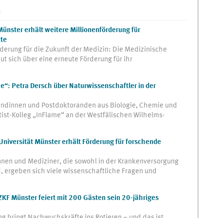
:
 Münster erhält weitere Millionenförderung für
zte
rung für die Zukunft der Medizin: Die Medizinische
ut sich über eine erneute Förderung für ihr
e“: Petra Dersch über Naturwissenschaftler in der
andinnen und Postdoktoranden aus Biologie, Chemie und
ist-Kolleg „InFlame“ an der Westfälischen Wilhelms-
 Universität Münster erhält Förderung für forschende
nnen und Mediziner, die sowohl in der Krankenversorgung
d, ergeben sich viele wissenschaftliche Fragen und
ZKF Münster feiert mit 200 Gästen sein 20-jähriges
ng bringt Nachwuchskräfte ins Rotieren – und das ist