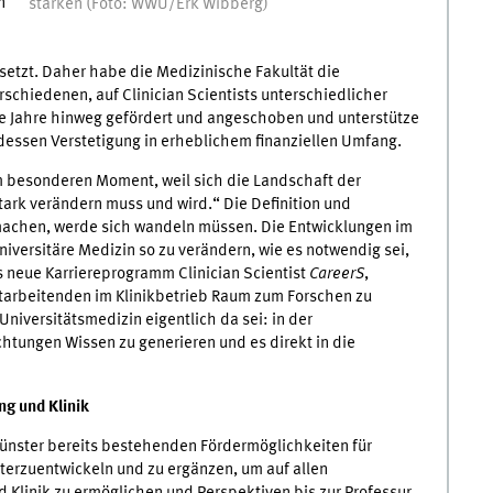
n
stärken (Foto: WWU/Erk Wibberg)
setzt. Daher habe die Medizinische Fakultät die
rschiedenen, auf Clinician Scientists unterschiedlicher
le Jahre hinweg gefördert und angeschoben und unterstütze
essen Verstetigung in erheblichem finanziellen Umfang.
em besonderen Moment, weil sich die Landschaft der
ark verändern muss und wird.“ Die Definition und
 machen, werde sich wandeln müssen. Die Entwicklungen im
iversitäre Medizin so zu verändern, wie es notwendig sei,
s neue Karriereprogramm Clinician Scientist
CareerS
,
itarbeitenden im Klinikbetrieb Raum zum Forschen zu
Universitätsmedizin eigentlich da sei: in der
tungen Wissen zu generieren und es direkt in die
ng und Klinik
Münster bereits bestehenden Fördermöglichkeiten für
terzuentwickeln und zu ergänzen, um auf allen