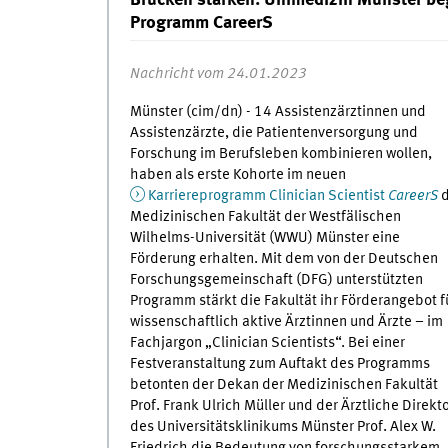
Brücken stärken: Unimedizin Münster begr
Programm CareerS
Nachricht vom 24.01.2023
Münster (cim/dn) - 14 Assistenzärztinnen und
Assistenzärzte, die Patientenversorgung und
Forschung im Berufsleben kombinieren wollen,
haben als erste Kohorte im neuen
Karriereprogramm Clinician Scientist
CareerS
d
Medizinischen Fakultät der Westfälischen
Wilhelms-Universität (WWU) Münster eine
Förderung erhalten. Mit dem von der Deutschen
Forschungsgemeinschaft (DFG) unterstützten
Programm stärkt die Fakultät ihr Förderangebot f
wissenschaftlich aktive Ärztinnen und Ärzte – im
Fachjargon „Clinician Scientists“. Bei einer
Festveranstaltung zum Auftakt des Programms
betonten der Dekan der Medizinischen Fakultät
Prof. Frank Ulrich Müller und der Ärztliche Direkt
des Universitätsklinikums Münster Prof. Alex W.
Friedrich die Bedeutung von forschungsstarkem