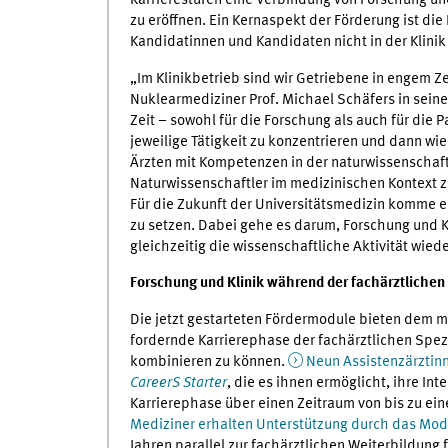
Karrierestufen eine Verbindung von Forschung und
zu eröffnen. Ein Kernaspekt der Förderung ist die
Kandidatinnen und Kandidaten nicht in der Klinik
„Im Klinikbetrieb sind wir Getriebene in engem Z
Nuklearmediziner Prof. Michael Schäfers in seine
Zeit – sowohl für die Forschung als auch für die P
jeweilige Tätigkeit zu konzentrieren und dann w
Ärzten mit Kompetenzen in der naturwissenschaft
Naturwissenschaftler im medizinischen Kontext
Für die Zukunft der Universitätsmedizin komme es
zu setzen. Dabei gehe es darum, Forschung und K
gleichzeitig die wissenschaftliche Aktivität wie
Forschung und Klinik während der fachärztlichen
Die jetzt gestarteten Fördermodule bieten dem 
fordernde Karrierephase der fachärztlichen Spezi
kombinieren zu können.
Neun Assistenzärztinn
CareerS Starter
, die es ihnen ermöglicht, ihre In
Karrierephase über einen Zeitraum von bis zu ein
Mediziner erhalten Unterstützung durch das Mo
Jahren parallel zur fachärztlichen Weiterbildung 