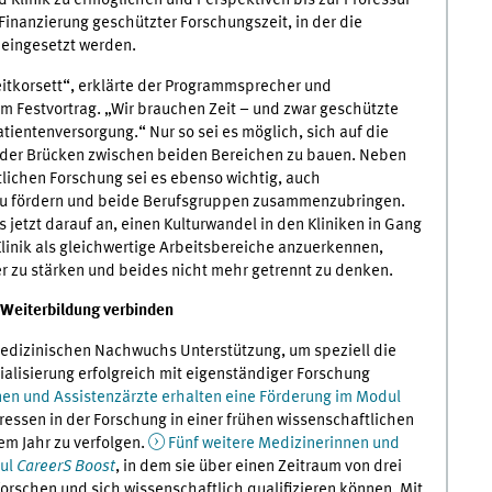
 Klinik zu ermöglichen und Perspektiven bis zur Professur
 Finanzierung geschützter Forschungszeit, in der die
 eingesetzt werden.
eitkorsett“, erklärte der Programmsprecher und
m Festvortrag. „Wir brauchen Zeit – und zwar geschützte
atientenversorgung.“ Nur so sei es möglich, sich auf die
ieder Brücken zwischen beiden Bereichen zu bauen. Neben
lichen Forschung sei es ebenso wichtig, auch
 zu fördern und beide Berufsgruppen zusammenzubringen.
 jetzt darauf an, einen Kulturwandel in den Kliniken in Gang
linik als gleichwertige Arbeitsbereiche anzuerkennen,
der zu stärken und beides nicht mehr getrennt zu denken.
 Weiterbildung verbinden
medizinischen Nachwuchs Unterstützung, um speziell die
alisierung erfolgreich mit eigenständiger Forschung
en und Assistenzärzte erhalten eine Förderung im Modul
teressen in der Forschung in einer frühen wissenschaftlichen
em Jahr zu verfolgen.
Fünf weitere Medizinerinnen und
dul
CareerS Boost
, in dem sie über einen Zeitraum von drei
forschen und sich wissenschaftlich qualifizieren können. Mit