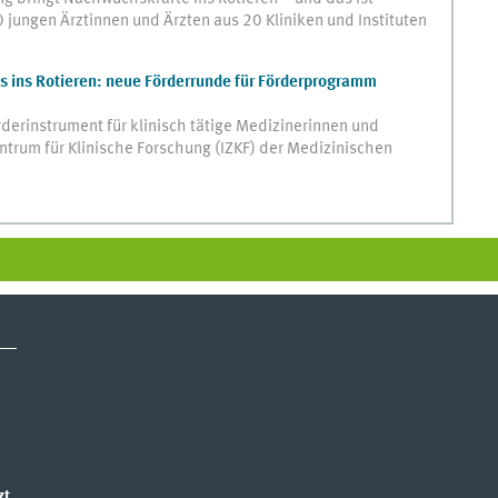
 jungen Ärztinnen und Ärzten aus 20 Kliniken und Instituten
 ins Rotieren: neue Förderrunde für Förderprogramm
derinstrument für klinisch tätige Medizinerinnen und
entrum für Klinische Forschung (IZKF) der Medizinischen
zt