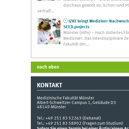
durchaus gewollt so: Schon rund 90
verhalf…
IZKF bringt Mediziner-Nachwuchs
SEED.projects
Münster (mfm) – Hoch dotiertes För
Mediziner: Das Interdisziplinäre Z
Fakultät der…
nach oben
KONTAKT
Medizinische Fakultät Münster
Albert-Schweitzer-Campus 1, Gebäude D3
48149
Münster
Tel.:
+49 251 83 52263 (Dekanat)
Tel.: +49 251 83 58902 (Fragen zum Studium)
Sofern Sie einen Termin bei einer Ärztin/einem Ar