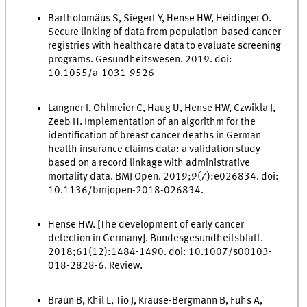
Bartholomäus S, Siegert Y, Hense HW, Heidinger O.
Secure linking of data from population-based cancer
registries with healthcare data to evaluate screening
programs. Gesundheitswesen. 2019. doi:
10.1055/a-1031-9526
Langner I, Ohlmeier C, Haug U, Hense HW, Czwikla J,
Zeeb H. Implementation of an algorithm for the
identification of breast cancer deaths in German
health insurance claims data: a validation study
based on a record linkage with administrative
mortality data. BMJ Open. 2019;9(7):e026834. doi:
10.1136/bmjopen-2018-026834.
Hense HW. [The development of early cancer
detection in Germany]. Bundesgesundheitsblatt.
2018;61(12):1484-1490. doi: 10.1007/s00103-
018-2828-6. Review.
Braun B, Khil L, Tio J, Krause-Bergmann B, Fuhs A,