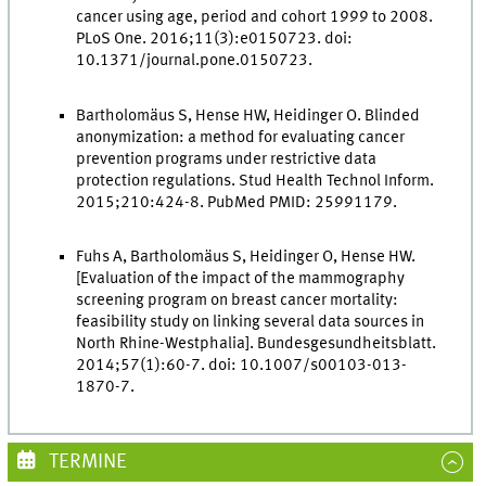
cancer using age, period and cohort 1999 to 2008.
PLoS One. 2016;11(3):e0150723. doi:
10.1371/journal.pone.0150723.
Bartholomäus S, Hense HW, Heidinger O. Blinded
anonymization: a method for evaluating cancer
prevention programs under restrictive data
protection regulations. Stud Health Technol Inform.
2015;210:424-8. PubMed PMID: 25991179.
Fuhs A, Bartholomäus S, Heidinger O, Hense HW.
[Evaluation of the impact of the mammography
screening program on breast cancer mortality:
feasibility study on linking several data sources in
North Rhine-Westphalia]. Bundesgesundheitsblatt.
2014;57(1):60-7. doi: 10.1007/s00103-013-
1870-7.
TERMINE