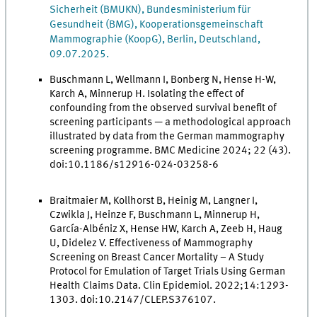
Sicherheit (BMUKN), Bundesministerium für
Gesundheit (BMG), Kooperationsgemeinschaft
Mammographie (KoopG), Berlin, Deutschland,
09.07.2025.
Buschmann L, Wellmann I, Bonberg N, Hense H-W,
Karch A, Minnerup H. Isolating the effect of
confounding from the observed survival benefit of
screening participants — a methodological approach
illustrated by data from the German mammography
screening programme. BMC Medicine 2024; 22 (43).
doi:10.1186/s12916-024-03258-6
Braitmaier M, Kollhorst B, Heinig M, Langner I,
Czwikla J, Heinze F, Buschmann L, Minnerup H,
García-Albéniz X, Hense HW, Karch A, Zeeb H, Haug
U, Didelez V. Effectiveness of Mammography
Screening on Breast Cancer Mortality – A Study
Protocol for Emulation of Target Trials Using German
Health Claims Data. Clin Epidemiol. 2022;14:1293-
1303. doi:10.2147/CLEP.S376107.