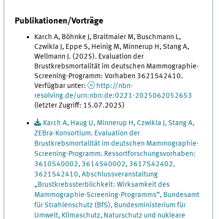
Publikationen/Vorträge
Karch A, Böhnke J, Braitmaier M, Buschmann L,
Czwikla J, Eppe S, Heinig M, Minnerup H, Stang A,
Wellmann J. (2025). Evaluation der
Brustkrebsmortalität im deutschen Mammographie-
Screening-Programm: Vorhaben 3621S42410.
Verfügbar unter:
http://nbn-
resolving.de/urn:nbn:de:0221-2025062052653
(letzter Zugriff: 15.07.2025)
Karch A, Haug U, Minnerup H, Czwikla J, Stang A,
ZEBra-Konsortium. Evaluation der
Brustkrebsmortalität im deutschen Mammographie-
Screening-Programm. Ressortforschungsvorhaben:
3610S40002, 3614S40002, 3617S42402,
3621S42410, Abschlussveranstaltung
„Brustkrebssterblichkeit: Wirksamkeit des
Mammographie-Screening-Programms“, Bundesamt
für Strahlenschutz (BfS), Bundesministerium für
Umwelt, Klimaschutz, Naturschutz und nukleare