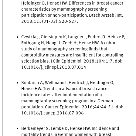
Heidinger O, Hense HW. Differences in breast cancer
characteristics by mammography screening
participation or non-participation. Dtsch Arztebl Int.
2018;115(31-32):520-527.
Czwikla J, Giersiepen K, Langner I, Enders D, Heinze F,
Rothgang H, Haug U, Zeeb H, Hense HW. A cohort
study of mammography screening finds that
comorbidity measures are insufficient for controlling
selection bias. J Clin Epidemiol. 2018;104:1-7. doi:
10.1016/j.jclinepi.2018.07.014
Simbrich A, Wellmann I, Heidrich J, Heidinger O,
Hense HW. Trends in advanced breast cancer
incidence rates after implementation of a
mammography screening program in a German
population. Cancer Epidemiol. 2016;44:44-51. doi:
10.1016/j.canep.2016.07.006
Berkemeyer S, Lemke D, Hense HW. Incidence and
mortality trends in German women with breast