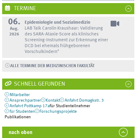
TERMINE
06.
Epidemiologie und Sozialmedizin
LAB Talk Carolin Kraushaar: Validierung
Aug.
2026
des SARA-Ataxie-Score als klinisches
Screening-Instrument zur Erkennung einer
DCD bei ehemals frühgeborenen
Vorschulkindern"
ALLE TERMINE DER MEDIZINISCHEN FAKULTÄT
SCHNELL GEFUNDEN
Mitarbeiter
Ansprechpartner
Kontakt
Anfahrt Domagkstr. 3
Anfahrt Pottkamp 17a
für Studienteilnehmer
für Studenten
Forschungsprojekte
Publikationen
nach oben