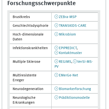
Forschungsschwerpunkte
Brustkrebs
ZEBra-MSP
Geschlechtsdysphorie
TRANSKIDS-CARE
Hoch-dimensionale
Mikrobiom
Daten
Infektionskrankheiten
EPIPREDICT
,
Kontaktmuster
Multiple Sklerose
REGIMS
,
VerSi-MS-
PV
Multiresistente
EMerGe-Net
Erreger
Neurodegeneration
Biomarkerforschung
Neurologische
Prädiktionsmodelle
Erkrankungen