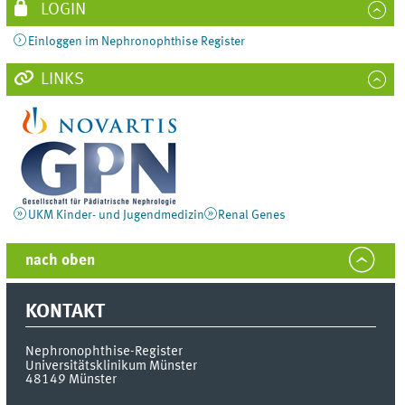
LOGIN
Einloggen im Nephronophthise Register
LINKS
UKM Kinder- und Jugendmedizin
Renal Genes
nach oben
KONTAKT
Nephronophthise-Register
Universitätsklinikum Münster
48149
Münster