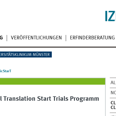
G
VERÖFFENTLICHUNGEN
ERFINDERBERATUNG
ERSITÄTSKLINIKUM MÜNSTER
nicStarT
AL
N
l Translation Start Trials Programm
CL
CL