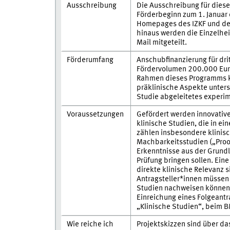
Ausschreibung
Die Ausschreibung für dieses
Förderbeginn zum 1. Januar
Homepages des IZKF und de
hinaus werden die Einzelhei
Mail mitgeteilt.
Förderumfang
Anschubfinanzierung für dri
Fördervolumen 200.000 Euro 
Rahmen dieses Programms k
präklinische Aspekte unters
Studie abgeleitetes experim
Voraussetzungen
Gefördert werden innovativ
klinische Studien, die in ei
zählen insbesondere klinisc
Machbarkeitsstudien („Proof
Erkenntnisse aus der Grundl
Prüfung bringen sollen. Eine
direkte klinische Relevanz s
Antragsteller*innen müssen 
Studien nachweisen können. 
Einreichung eines Folgeant
„Klinische Studien“, beim BM
Wie reiche ich
Projektskizzen sind über da