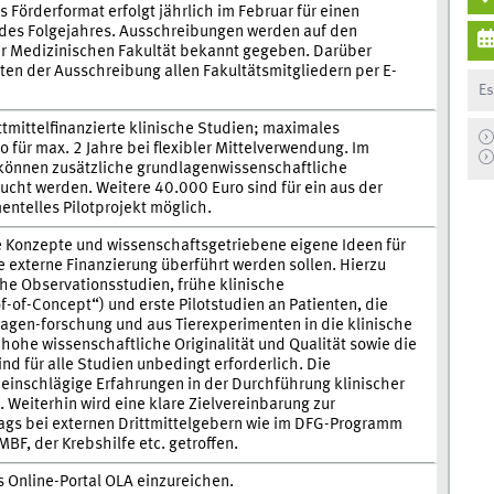
 Förderformat erfolgt jährlich im Februar für einen
 des Folgejahres. Ausschreibungen werden auf den
r Medizinischen Fakultät bekannt gegeben. Darüber
ten der Ausschreibung allen Fakultätsmitgliedern per E-
Es
ttmittelfinanzierte klinische Studien; maximales
für max. 2 Jahre bei flexibler Mittelverwendung. Im
önnen zusätzliche grundlagenwissenschaftliche
ucht werden. Weitere 40.000 Euro sind für ein aus der
entelles Pilotprojekt möglich.
e Konzepte und wissenschaftsgetriebene eigene Ideen für
ne externe Finanzierung überführt werden sollen. Hierzu
he Observationsstudien, frühe klinische
-of-Concept“) und erste Pilotstudien an Patienten, die
agen-forschung und aus Tierexperimenten in die klinische
 hohe wissenschaftliche Originalität und Qualität sowie die
ind für alle Studien unbedingt erforderlich. Die
einschlägige Erfahrungen in der Durchführung klinischer
Weiterhin wird eine klare Zielvereinbarung zur
rags bei externen Drittmittelgebern wie im DFG-Programm
BF, der Krebshilfe etc. getroffen.
s Online-Portal OLA einzureichen.