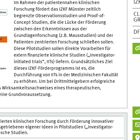
IZ
Im Rahmen der patientennahen klinischen
Forschung fördert das IZKF Münster zeitlich
CL
begrenzte Observationsstudien und Proof-of-
G
Concept Studien, die die Lücke der Förderung
zwischen den Erkenntnissen aus der
D
Grundlagenforschung (z.B. Mausstudien) und der
Patienten-zentrierten Forschung schließen sollen.
Diese Pilotstudien sollen direkte Vorarbeiten für
extern finanzierte klinische Studien („Investigator-
initiated trials“, IITs) liefern. Grundsätzliches Ziel
dieses IZKF-Förderprogramms ist es, die
Durchführung von IITs in der Medizinischen Fakultät
zu erhöhen. Um bei Drittmittelgebern erfolgreiche
nes Wirksamkeitsnachweises eines therapeutischen,
eine Grundvoraussetzung.
ierten klinischen Forschung durch Förderung innovativer
etriebener eigener Ideen in Pilotstudien („Investigator-
inische Studien.