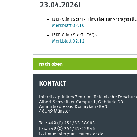
23.04.2026!
IZKF-ClinicStarT - Hinweise zur Antragstell
Merkblatt 02.10
IZKF-ClinicStarT - FAQs
Merkblatt 02.12
nach oben
KONTAKT
Interdisziplinäres Zentrum
für Klinische Forschun
Albert-Schweitzer-Campus 1, Gebäude D3
Anfahrtsadresse: Domagkstraße 3
48149
Münster
Tel.:
+49 (0) 251/83-58695
Fax:
+49 (0) 251/83-52946
izkf.muenster@uni-muenster.de