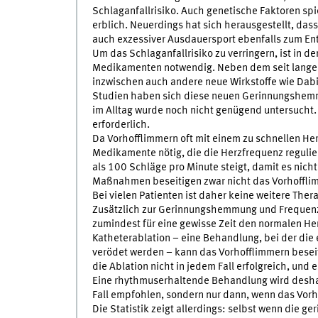
Schlaganfallrisiko. Auch genetische Faktoren spie
erblich. Neuerdings hat sich herausgestellt, d
auch exzessiver Ausdauersport ebenfalls zum En
Um das Schlaganfallrisiko zu verringern, ist in
Medikamenten notwendig. Neben dem seit langem
inzwischen auch andere neue Wirkstoffe wie Dabi
Studien haben sich diese neuen Gerinnungshemmer
im Alltag wurde noch nicht genügend untersucht.
erforderlich.
Da Vorhofflimmern oft mit einem zu schnellen Her
Medikamente nötig, die die Herzfrequenz regulie
als 100 Schläge pro Minute steigt, damit es nic
Maßnahmen beseitigen zwar nicht das Vorhofflim
Bei vielen Patienten ist daher keine weitere Ther
Zusätzlich zur Gerinnungshemmung und Frequenz
zumindest für eine gewisse Zeit den normalen He
Katheterablation – eine Behandlung, bei der die
verödet werden – kann das Vorhofflimmern bese
die Ablation nicht in jedem Fall erfolgreich, un
Eine rhythmuserhaltende Behandlung wird deshalb
Fall empfohlen, sondern nur dann, wenn das Vor
Die Statistik zeigt allerdings: selbst wenn di