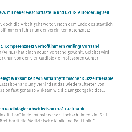
V. mit neuer Geschäftsstelle und DZHK-Teilförderung seit
, doch die Arbeit geht weiter: Nach dem Ende des staatlich
offlimmern führt nun der Verein Kompetenznetz
mt: Kompetenznetz Vorhofflimmern verjüngt Vorstand
(AFNET) hat einen neuen Vorstand gewählt. Geleitet wird
k nun von den vier Kardiologie-Professoren Günter
belegt Wirksamkeit von antiarrhythmischer Kurzzeittherapie
Kurzzeitbehandlung verhindert das Wiederauftreten von
ersion fast genauso wirksam wie die Langzeitgabe des…
 Kardiologie: Abschied von Prof. Breithardt
"Institution" in der münsterschen Hochschulmedizin: Seit
r Breithardt die Medizinische Klinik und Poliklinik C -…