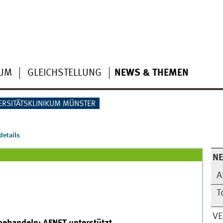
IUM
GLEICHSTELLUNG
NEWS & THEMEN
ERSITÄTSKLINIKUM MÜNSTER
etails
N
A
T
V