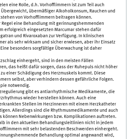
len eine Rolle, d.h. Vorhofflimmern ist zum Teil auch
ass Übergewicht, übermäßiger Alkoholkonsum, Rauchen und
tstehen von Vorhofflimmern beitragen können.
 der Regel eine Behandlung mit gerinnungshemmenden
 erfolgreich eingesetzten Marcumar stehen dafür
gatran und Rivaroxaban zur Verfügung. In klinischen
 als sehr wirksam und sicher erwiesen, aber ihr Einsatz
 Eine besonders sorgfältige Überwachung ist daher
zschlag einhergeht, sind in den meisten Fällen
ren, das heißt dafür sorgen, dass der Ruhepuls nicht höher
ht zu einer Schädigung des Herzmuskels kommt. Diese
mern selbst, aber verhindern dessen gefährliche Folgen.
apie notwendig.
regulierung gibt es antiarrhythmische Medikamente, die
rzrhythmus wieder herstellen können. Auch eine
 erkrankten Stellen im Herzinneren mit einem Herzkatheter
itigen. Allerdings sind die Rhythmusmedikamente und auch
d es können Nebenwirkungen bzw. Komplikationen auftreten.
 in den aktuellen Behandlungsleitlinien nicht in jedem
hofflimmern mit sehr belastenden Beschwerden einhergeht.
e gerinnungshemmende Behandlung optimal angewandt wird,