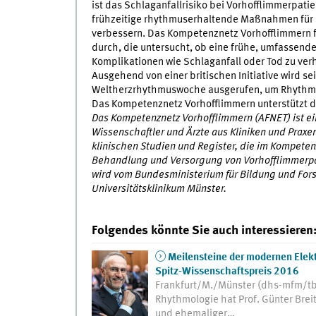
ist das Schlaganfallrisiko bei Vorhofflimmerpat
frühzeitige rhythmuserhaltende Maßnahmen für
verbessern. Das Kompetenznetz Vorhofflimmern füh
durch, die untersucht, ob eine frühe, umfassend
Komplikationen wie Schlaganfall oder Tod zu ver
Ausgehend von einer britischen Initiative wird sei
Weltherzrhythmuswoche ausgerufen, um Rhythmuss
Das Kompetenznetz Vorhofflimmern unterstützt d
Das Kompetenznetz Vorhofflimmern (AFNET) ist ei
Wissenschaftler und Ärzte aus Kliniken und Prax
klinischen Studien und Register, die im Kompeten
Behandlung und Versorgung von Vorhofflimmerpat
wird vom Bundesministerium für Bildung und Fors
Universitätsklinikum Münster.
Folgendes könnte Sie auch interessieren
Meilensteine der modernen Elektr
Spitz-Wissenschaftspreis 2016
Frankfurt/M./Münster (dhs-mfm/tb) 
Rhythmologie hat Prof. Günter Brei
und ehemaliger…