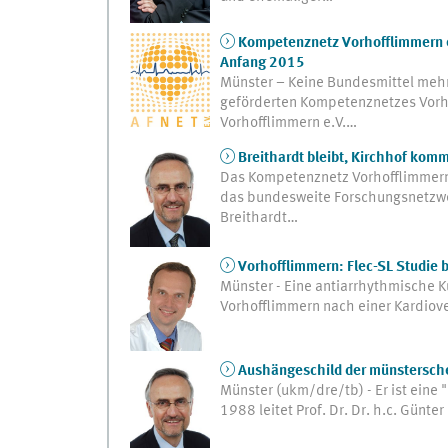
Kompetenznetz Vorhofflimmern e.
Anfang 2015
Münster – Keine Bundesmittel mehr
geförderten Kompetenznetzes Vorh
Vorhofflimmern e.V.…
Breithardt bleibt, Kirchhof kom
Das Kompetenznetz Vorhofflimmern 
das bundesweite Forschungsnetzwer
Breithardt…
Vorhofflimmern: Flec-SL Studie 
Münster - Eine antiarrhythmische 
Vorhofflimmern nach einer Kardiov
Aushängeschild der münsterschen
Münster (ukm/dre/tb) - Er ist eine 
1988 leitet Prof. Dr. Dr. h.c. Günte