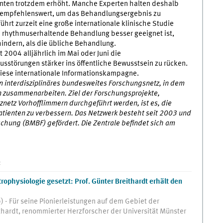
ienten trotzdem erhöht. Manche Experten halten deshalb
 empfehlenswert, um das Behandlungsergebnis zu
rt zurzeit eine große internationale klinische Studie
e rhythmuserhaltende Behandlung besser geeignet ist,
hindern, als die übliche Behandlung.
t 2004 alljährlich im Mai oder Juni die
törungen stärker ins öffentliche Bewusstsein zu rücken.
iese internationale Informationskampagne.
n interdisziplinäres bundesweites Forschungsnetz, in dem
en zusammenarbeiten. Ziel der Forschungsprojekte,
znetz Vorhofflimmern durchgeführt werden, ist es, die
ienten zu verbessern. Das Netzwerk besteht seit 2003 und
chung (BMBF) gefördert. Die Zentrale befindet sich am
:
ophysiologie gesetzt: Prof. Günter Breithardt erhält den
- Für seine Pionierleistungen auf dem Gebiet der
thardt, renommierter Herzforscher der Universität Münster