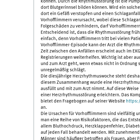
können. Durch die Rhythmusstörung ist die Pumpf
dort Blutgerinnsel bilden können. Wird ein solch
dort ein Gefäß verstopfen und einen Schlaganfall 
Vorhofflimmern verursacht, wobei diese Schlagan
Folgeschäden zu verhindern, darf Vorhofflimmern
Entscheidend ist, dass die Rhythmusstörung frühz
einfach, denn Vorhofflimmern tritt bei vielen Pat
Vorhofflimmer-Episode kann der Arzt die Rhythmus
Zeit zwischen den Anfällen erscheint auch im EKG
Registrierungen weiterhelfen. Wichtig ist aber a
und zum Arzt geht, wenn etwas nicht in Ordnung s
unregelmäßig schlägt.
Die diesjährige Herzrhythmuswoche steht deshal
diesem Zusammenhang wurde eine Herzrhythmus-C
ausfüllt und mit zum Arzt nimmt. Auf diese Weise 
einer Herzrhythmusstörung erleichtern. Das Kom
bietet den Fragebogen auf seiner Website
https:
an.
Die Ursachen für Vorhofflimmern sind vielfältig u
man eine Reihe von Risikofaktoren, die das Ents
allem Bluthochdruck, Herzklappenfehler, Diabet
auf jeden Fall behandelt werden. Mit zunehmende
Männer sind häufiger betroffen als Frauen, aber 