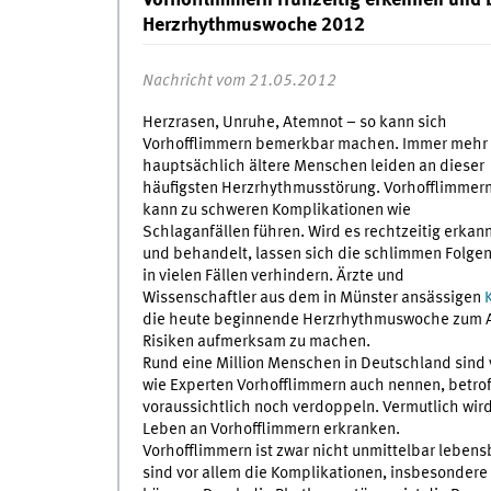
Vorhofflimmern frühzeitig erkennen und 
Herzrhythmuswoche 2012
Nachricht vom 21.05.2012
Herzrasen, Unruhe, Atemnot – so kann sich
Vorhofflimmern bemerkbar machen. Immer mehr
hauptsächlich ältere Menschen leiden an dieser
häufigsten Herzrhythmusstörung. Vorhofflimmer
kann zu schweren Komplikationen wie
Schlaganfällen führen. Wird es rechtzeitig erkan
und behandelt, lassen sich die schlimmen Folge
in vielen Fällen verhindern. Ärzte und
Wissenschaftler aus dem in Münster ansässigen
die heute beginnende Herzrhythmuswoche zum An
Risiken aufmerksam zu machen.
Rund eine Million Menschen in Deutschland sind
wie Experten Vorhofflimmern auch nennen, betrof
voraussichtlich noch verdoppeln. Vermutlich wird
Leben an Vorhofflimmern erkranken.
Vorhofflimmern ist zwar nicht unmittelbar leben
sind vor allem die Komplikationen, insbesondere