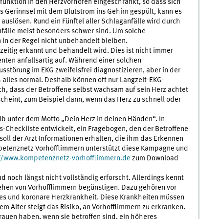
unktion in den Herzvorhöfen eingeschränkt, so dass sich
es Gerinnsel mit dem Blutstrom ins Gehirn gespült, kann es
auslösen. Rund ein Fünftel aller Schlaganfälle wird durch
fälle meist besonders schwer sind. Um solche
 in der Regel nicht unbehandelt bleiben.
eitig erkannt und behandelt wird. Dies ist nicht immer
ienten anfallsartig auf. Während einer solchen
störung im EKG zweifelsfrei diagnostizieren, aber in der
 alles normal. Deshalb können oft nur Langzeit-EKG-
uch, dass der Betroffene selbst wachsam auf sein Herz achtet
cheint, zum Beispiel dann, wenn das Herz zu schnell oder
b unter dem Motto „Dein Herz in deinen Händen“. In
heckliste entwickelt, ein Fragebogen, den der Betroffene
soll der Arzt Informationen erhalten, die ihm das Erkennen
petenznetz Vorhofflimmern unterstützt diese Kampagne und
//www.kompetenznetz-vorhofflimmern.de
zum Download
nd noch längst nicht vollständig erforscht. Allerdings kennt
tehen von Vorhofflimmern begünstigen. Dazu gehören vor
es und koronare Herzkrankheit. Diese Krankheiten müssen
m Alter steigt das Risiko, an Vorhofflimmern zu erkranken.
Frauen haben, wenn sie betroffen sind, ein höheres