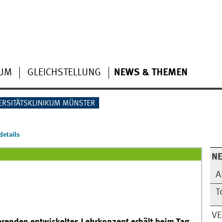
IUM
GLEICHSTELLUNG
NEWS & THEMEN
ERSITÄTSKLINIKUM MÜNSTER
etails
N
A
T
V