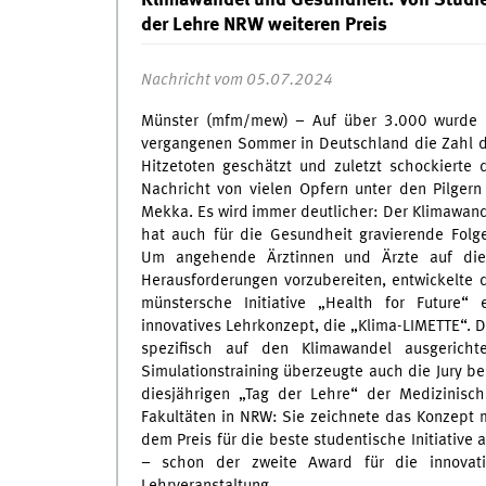
Klimawandel und Gesundheit: Von Studie
der Lehre NRW weiteren Preis
Nachricht vom 05.07.2024
Münster (mfm/mew) – Auf über 3.000 wurde 
vergangenen Sommer in Deutschland die Zahl 
Hitzetoten geschätzt und zuletzt schockierte 
Nachricht von vielen Opfern unter den Pilgern
Mekka. Es wird immer deutlicher: Der Klimawan
hat auch für die Gesundheit gravierende Folg
Um angehende Ärztinnen und Ärzte auf die
Herausforderungen vorzubereiten, entwickelte 
münstersche Initiative „Health for Future“ 
innovatives Lehrkonzept, die „Klima-LIMETTE“. 
spezifisch auf den Klimawandel ausgerichte
Simulationstraining überzeugte auch die Jury b
diesjährigen „Tag der Lehre“ der Medizinisc
Fakultäten in NRW: Sie zeichnete das Konzept 
dem Preis für die beste studentische Initiative 
– schon der zweite Award für die innovati
Lehrveranstaltung.