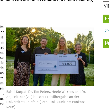
renden entwickeltes Lehrkonzept erhält beim Tag
VI
im
der
die
 in
del
en.
se
die
ein
Das
te
eim
hen
Rahel Kurpat, Dr. Tim Peters, Neele Wilkens und Dr.
mit
Anja Bittner (v.l.) bei der Preisübergabe an der
aus
Universität Bielefeld (Foto: Uni BI/Miriam Pankatz-
ve
Reuß)