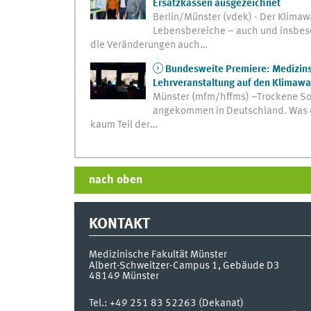
Ersatzkassen ausgezeichnet
Berlin/Münster (vdek) - Der Klimaw
Lebensbereiche – auch und insbes
die Veränderungen auch…
Bundesweite Premiere: Medizinst
Lehrveranstaltung auf den Klimawa
Münster (mfm/hffms) –Trockene S
angekommen in Deutschland. Was er 
kaum Teil der…
nach oben
KONTAKT
Medizinische Fakultät Münster
Albert-Schweitzer-Campus 1, Gebäude D3
48149
Münster
Tel.:
+49 251 83 52263 (Dekanat)