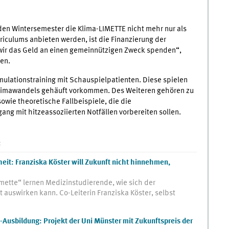
den Wintersemester die Klima-LIMETTE nicht mehr nur als
riculums anbieten werden, ist die Finanzierung der
 wir das Geld an einen gemeinnützigen Zweck spenden“,
nen.
mulationstraining mit Schauspielpatienten. Diese spielen
Klimawandels gehäuft vorkommen. Des Weiteren gehören zu
wie theoretische Fallbeispiele, die die
g mit hitzeassoziierten Notfällen vorbereiten sollen.
:
eit: Franziska Köster will Zukunft nicht hinnehmen,
imette“ lernen Medizinstudierende, wie sich der
auswirken kann. Co-Leiterin Franziska Köster, selbst
-Ausbildung: Projekt der Uni Münster mit Zukunftspreis der