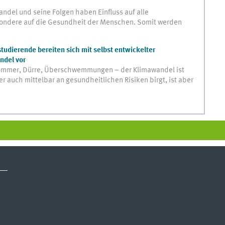
andel und seine Folgen haben Einfluss auf alle
ondere auf die Gesundheit der Menschen. Somit werden
udierende bereiten sich mit selbst entwickelter
ndel vor
ommer, Dürre, Überschwemmungen – der Klimawandel ist
auch mittelbar an gesundheitlichen Risiken birgt, ist aber