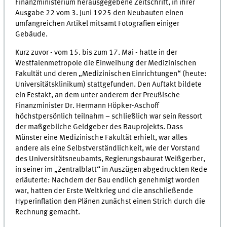
Finanzministerium herausgegebene Zeitschrift, in ihrer
Ausgabe 22 vom 3. Juni 1925 den Neubauten einen
umfangreichen Artikel mitsamt Fotografien einiger
Gebäude.
Kurz zuvor - vom 15. bis zum 17. Mai - hatte in der
Westfalenmetropole die Einweihung der Medizinischen
Fakultät und deren „Medizinischen Einrichtungen“ (heute:
Universitätsklinikum) stattgefunden. Den Auftakt bildete
ein Festakt, an dem unter anderem der Preußische
Finanzminister Dr. Hermann Höpker-Aschoff
höchstpersönlich teilnahm – schließlich war sein Ressort
der maßgebliche Geldgeber des Bauprojekts. Dass
Münster eine Medizinische Fakultät erhielt, war alles
andere als eine Selbstverständlichkeit, wie der Vorstand
des Universitätsneubamts, Regierungsbaurat Weißgerber,
in seiner im „Zentralblatt“ in Auszügen abgedruckten Rede
erläuterte: Nachdem der Bau endlich genehmigt worden
war, hatten der Erste Weltkrieg und die anschließende
Hyperinflation den Plänen zunächst einen Strich durch die
Rechnung gemacht.