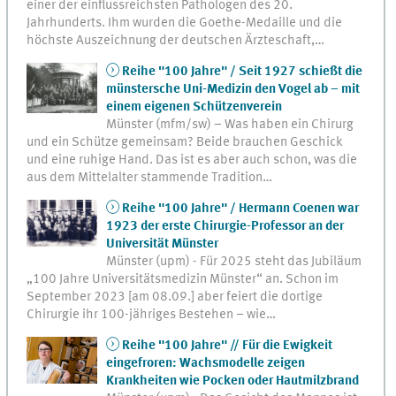
einer der einflussreichsten Pathologen des 20.
Jahrhunderts. Ihm wurden die Goethe-Medaille und die
höchste Auszeichnung der deutschen Ärzteschaft,…
Reihe "100 Jahre" / Seit 1927 schießt die
münstersche Uni-Medizin den Vogel ab – mit
einem eigenen Schützenverein
Münster (mfm/sw) – Was haben ein Chirurg
und ein Schütze gemeinsam? Beide brauchen Geschick
und eine ruhige Hand. Das ist es aber auch schon, was die
aus dem Mittelalter stammende Tradition…
Reihe "100 Jahre" / Hermann Coenen war
1923 der erste Chirurgie-Professor an der
Universität Münster
Münster (upm) - Für 2025 steht das Jubiläum
„100 Jahre Universitätsmedizin Münster“ an. Schon im
September 2023 [am 08.09.] aber feiert die dortige
Chirurgie ihr 100-jähriges Bestehen – wie…
Reihe "100 Jahre" // Für die Ewigkeit
eingefroren: Wachsmodelle zeigen
Krankheiten wie Pocken oder Hautmilzbrand