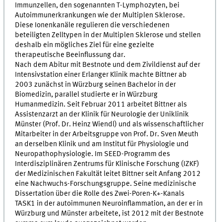
Immunzellen, den sogenannten T-Lymphozyten, bei
Autoimmunerkrankungen wie der Multiplen Sklerose.
Diese Ionenkanäle regulieren die verschiedenen
beteiligten Zelltypen in der Multiplen Sklerose und stellen
deshalb ein mögliches Ziel für eine gezielte
therapeutische Beeinflussung dar.
Nach dem Abitur mit Bestnote und dem Zivildienst auf der
Intensivstation einer Erlanger Klinik machte Bittner ab
2003 zunächst in Würzburg seinen Bachelor in der
Biomedizin, parallel studierte er in Würzburg
Humanmedizin. Seit Februar 2011 arbeitet Bittner als
Assistenzarzt an der Klinik für Neurologie der Uniklinik
Münster (Prof. Dr. Heinz Wiendl) und als wissenschaftlicher
Mitarbeiter in der Arbeitsgruppe von Prof. Dr. Sven Meuth
an derselben Klinik und am Institut für Physiologie und
Neuropathophysiologie. Im SEED-Programm des
Interdisziplinären Zentrums für Klinische Forschung (IZKF)
der Medizinischen Fakultät leitet Bittner seit Anfang 2012
eine Nachwuchs-Forschungsgruppe. Seine medizinische
Dissertation über die Rolle des Zwei-Poren-K+-Kanals
TASK1 in der autoimmunen Neuroinflammation, an der er in
Würzburg und Münster arbeitete, ist 2012 mit der Bestnote