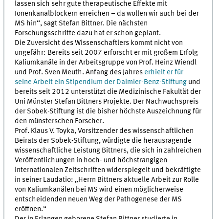
lassen sich sehr gute therapeutische Effekte mit
Ionenkanalblockern erreichen – da wollen wir auch bei der
MS hin“, sagt Stefan Bittner. Die nächsten
Forschungsschritte dazu hat er schon geplant.
Die Zuversicht des Wissenschaftlers kommt nicht von
ungefähr: Bereits seit 2007 erforscht er mit großem Erfolg
Kaliumkanäle in der Arbeitsgruppe von Prof. Heinz Wiendl
und Prof. Sven Meuth. Anfang des Jahres
erhielt er für
seine Arbeit ein Stipendium der Daimler-Benz-Stiftung
und
bereits seit 2012 unterstützt die Medizinische Fakultät der
Uni Münster Stefan Bittners Projekte. Der Nachwuchspreis
der Sobek-Stiftung ist die bisher höchste Auszeichnung für
den münsterschen Forscher.
Prof. Klaus V. Toyka, Vorsitzender des wissenschaftlichen
Beirats der Sobek-Stiftung, würdigte die herausragende
wissenschaftliche Leistung Bittners, die sich in zahlreichen
Veröffentlichungen in hoch- und höchstrangigen
internationalen Zeitschriften widerspiegelt und bekräftigte
in seiner Laudatio: „Herrn Bittners aktuelle Arbeit zur Rolle
von Kaliumkanälen bei MS wird einen möglicherweise
entscheidenden neuen Weg der Pathogenese der MS
eröffnen.“
Der in Erlangen geborene Stefan Bittner studierte in