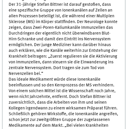
Der 31-jährige Stefan Bittner ist darauf gestoßen, dass
eine spezifische Gruppe von Ionenkanälen auf Zellen an
allen Prozessen beteiligt ist, die während einer Multiplen
Sklerose (MS) im Körper stattfinden. Der Neurologe konnte
zeigen, dass Zwei-Poren-Kaliumkanäle Immunzellen das
Durchdringen der eigentlich nicht überwindbaren Blut-
Hirn-Schranke und damit den Eintritt ins Nervensystem
ermöglichen. Der junge Mediziner kann darüber hinaus
auch erklären, wie die Kanäle weiterhin zur Entstehung der
Krankheit beitragen: „Zuerst regulieren sie die Aktivierung
von Immunzellen, dann steuern sie die Einwanderung ins
zentrale Nervensystem. Dort tragen sie zum Tod von
Nervenzellen bei.“
Das ideale Medikament würde diese Ionenkanäle
beeinflussen und so den Kernprozess der MS verhindern.
Von einem solchen Mittel ist die Wissenschaft noch Jahre,
wenn nicht Jahrzehnte, entfernt. Doch Stefan Bittner ist
zuversichtlich, dass die Arbeiten von ihm und seinen
Kollegen irgendwann zu einem wirksamen Präparat führen.
Schließlich gehören Wirkstoffe, die Ionenkanäle angreifen,
schon jetzt zur zweitgrößten Gruppe der zugelassenen
Medikamente auf dem Markt. „Bei vielen Krankheiten