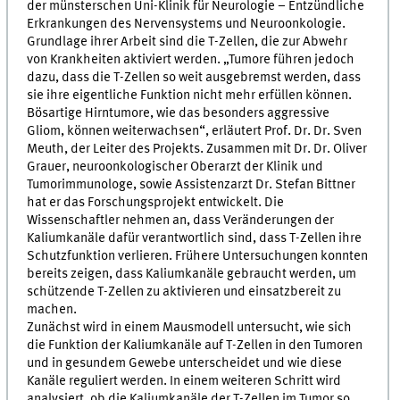
der münsterschen Uni-Klinik für Neurologie – Entzündliche
Erkrankungen des Nervensystems und Neuroonkologie.
Grundlage ihrer Arbeit sind die T-Zellen, die zur Abwehr
von Krankheiten aktiviert werden. „Tumore führen jedoch
dazu, dass die T-Zellen so weit ausgebremst werden, dass
sie ihre eigentliche Funktion nicht mehr erfüllen können.
Bösartige Hirntumore, wie das besonders aggressive
Gliom, können weiterwachsen“, erläutert Prof. Dr. Dr. Sven
Meuth, der Leiter des Projekts. Zusammen mit Dr. Dr. Oliver
Grauer, neuroonkologischer Oberarzt der Klinik und
Tumorimmunologe, sowie Assistenzarzt Dr. Stefan Bittner
hat er das Forschungsprojekt entwickelt. Die
Wissenschaftler nehmen an, dass Veränderungen der
Kaliumkanäle dafür verantwortlich sind, dass T-Zellen ihre
Schutzfunktion verlieren. Frühere Untersuchungen konnten
bereits zeigen, dass Kaliumkanäle gebraucht werden, um
schützende T-Zellen zu aktivieren und einsatzbereit zu
machen.
Zunächst wird in einem Mausmodell untersucht, wie sich
die Funktion der Kaliumkanäle auf T-Zellen in den Tumoren
und in gesundem Gewebe unterscheidet und wie diese
Kanäle reguliert werden. In einem weiteren Schritt wird
analysiert, ob die Kaliumkanäle der T-Zellen im Tumor so