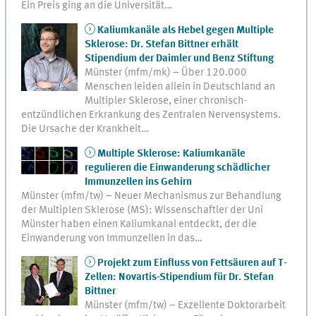
Ein Preis ging an die Universität…
Kaliumkanäle als Hebel gegen Multiple
Sklerose: Dr. Stefan Bittner erhält
Stipendium der Daimler und Benz Stiftung
Münster (mfm/mk) – Über 120.000
Menschen leiden allein in Deutschland an
Multipler Sklerose, einer chronisch-
entzündlichen Erkrankung des Zentralen Nervensystems.
Die Ursache der Krankheit…
Multiple Sklerose: Kaliumkanäle
regulieren die Einwanderung schädlicher
Immunzellen ins Gehirn
Münster (mfm/tw) – Neuer Mechanismus zur Behandlung
der Multiplen Sklerose (MS): Wissenschaftler der Uni
Münster haben einen Kaliumkanal entdeckt, der die
Einwanderung von Immunzellen in das…
Projekt zum Einfluss von Fettsäuren auf T-
Zellen: Novartis-Stipendium für Dr. Stefan
Bittner
Münster (mfm/tw) – Exzellente Doktorarbeit