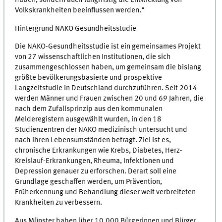
haben, sondern auch langfristig die Entwicklung von
Volkskrankheiten beeinflussen werden.“
Hintergrund NAKO Gesundheitsstudie
Die NAKO-Gesundheitsstudie ist ein gemeinsames Projekt
von 27 wissenschaftlichen Institutionen, die sich
zusammengeschlossen haben, um gemeinsam die bislang
größte bevölkerungsbasierte und prospektive
Langzeitstudie in Deutschland durchzuführen. Seit 2014
werden Männer und Frauen zwischen 20 und 69 Jahren, die
nach dem Zufallsprinzip aus den kommunalen
Melderegistern ausgewählt wurden, in den 18
Studienzentren der NAKO medizinisch untersucht und
nach ihren Lebensumständen befragt. Ziel ist es,
chronische Erkrankungen wie Krebs, Diabetes, Herz-
Kreislauf-Erkrankungen, Rheuma, Infektionen und
Depression genauer zu erforschen. Derart soll eine
Grundlage geschaffen werden, um Prävention,
Früherkennung und Behandlung dieser weit verbreiteten
Krankheiten zu verbessern.
Aus Münster haben über 10.000 Bürgerinnen und Bürger