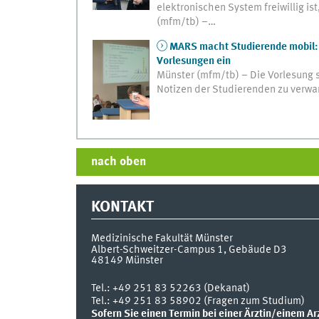
elektronischen System freiwillig i
(mfm/tb) –…
MARS macht Studierende mobil: 
Vorlesungen ein
Münster (mfm/tb) – Die Vorlesung 
Notizen der Studierenden zu verwan
nach oben
KONTAKT
Medizinische Fakultät Münster
Albert-Schweitzer-Campus 1, Gebäude D3
48149
Münster
Tel.:
+49 251 83 52263 (Dekanat)
Tel.: +49 251 83 58902 (Fragen zum Studium)
Sofern Sie einen Termin bei einer Ärztin/einem Ar