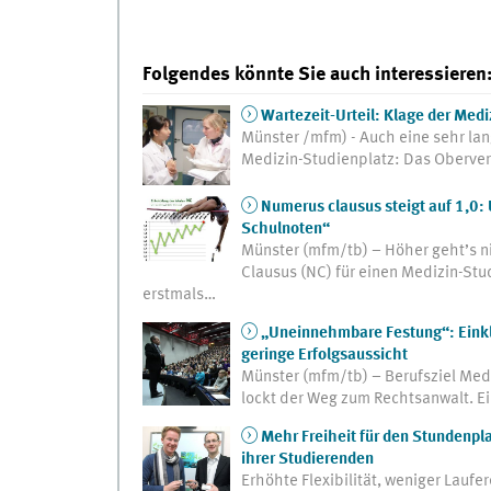
Folgendes könnte Sie auch interessieren
Wartezeit-Urteil: Klage der Med
Münster /mfm) - Auch eine sehr lan
Medizin-Studienplatz: Das Oberver
Numerus clausus steigt auf 1,0:
Schulnoten“
Münster (mfm/tb) – Höher geht’s n
Clausus (NC) für einen Medizin-St
erstmals…
„Uneinnehmbare Festung“: Eink
geringe Erfolgsaussicht
Münster (mfm/tb) – Berufsziel Medi
lockt der Weg zum Rechtsanwalt. Ei
Mehr Freiheit für den Stundenp
ihrer Studierenden
Erhöhte Flexibilität, weniger Lauf