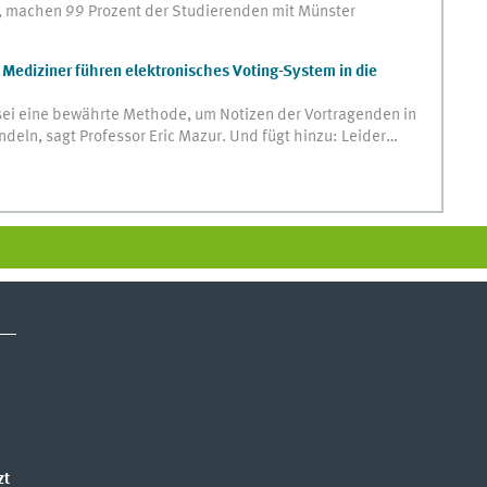
st, machen 99 Prozent der Studierenden mit Münster
Mediziner führen elektronisches Voting-System in die
sei eine bewährte Methode, um Notizen der Vortragenden in
deln, sagt Professor Eric Mazur. Und fügt hinzu: Leider…
zt