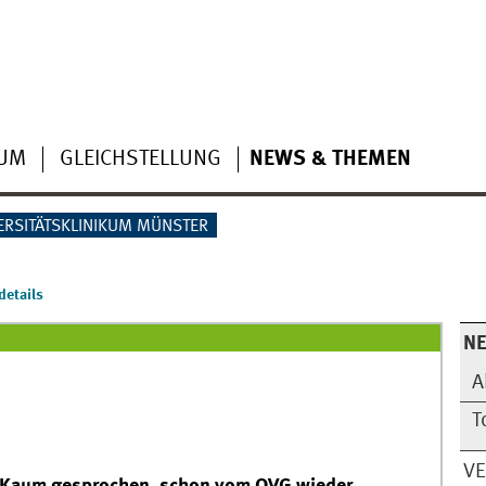
IUM
GLEICHSTELLUNG
NEWS & THEMEN
ERSITÄTSKLINIKUM MÜNSTER
etails
N
A
T
V