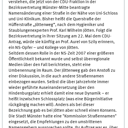
verstehen, die jetzt von der CDU-Fraktion in der
Bezirksvertretung Münster-Mitte beantragte
Namensänderung einer Straße in der Nähe von Uni-Schloss
und Uni-Klinikum. Bisher heißt die Querstraße der
Hüfferstraße „Jöttenweg“, nach dem Hygieniker und
Staublungenexperten Prof. Karl Wilhelm Jötten. Folgt die
Bezirksvertretung in ihrer Sitzung am 22. Mai dem CDU-
Antrag, würde sie künftig an Prof. Aurel von Szily erinnern,
ein NS-Opfer – und Kollege von Jötten.
Seitdem dessen Rolle in der NS-Zeit 2007 einer größeren
Öffentlichkeit bekannt wurde und selbst überregionale
Medien über den Fall berichteten, steht eine
Umbenennung im Raum. Der Jöttenweg gab den Anstoß zu
einer Diskussion, in die auch andere Straßennamen
einbezogen wurden. Selbst die über Jahrzehnte immer
wieder geführte Auseinandersetzung über den
Hindenburgplatz erhielt damit eine neue Dynamik – er
heißt inzwischen Schlossplatz (was eine Bürgerinitiative
rückgängig machen will). Anders als bei dieser
Bezeichnung gab es bei Jötten aber schnell einen Konsens.
Die Stadt Münster hatte eine "Kommission Straßennamen"
eingesetzt, die Empfehlungen zu den umstrittenen
Namensgebern aussprechen sollte. Ihr Auftrag war es, über