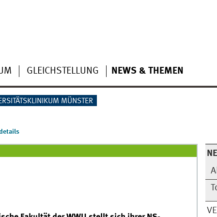
IUM
GLEICHSTELLUNG
NEWS & THEMEN
ERSITÄTSKLINIKUM MÜNSTER
etails
N
A
T
V