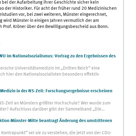
bei der Aufarbeitung ihrer Geschichte sicher kein
 so der Historiker. Für acht der früher rund 20 Medizinischen
lstudien vor, bei zwei weiteren, Münster eingerechnet,
 wird Münster in einigen Jahren vermutlich der am
ich Prof. Kröner über den Bewilligungsbescheid aus Bonn.
:
WU im Nationalsozialismus: Vortrag zu den Ergebnissen des
rsche Universitätsmedizin im „Dritten Reich“ eine
ch hier den Nationalsozialisten besonders effektiv
e Medizin in der NS-Zeit: Forschungsergebnisse erscheinen
e NS-Zeit an Münsters größter Hochschule? Wer wurde zum
 Täter? Aufschluss darüber gibt der Sammelband „Die…
aktion Münster-Mitte beantragt Änderung des umstrittenen
Kontrapunkt“ sei sie zu verstehen, die jetzt von der CDU-