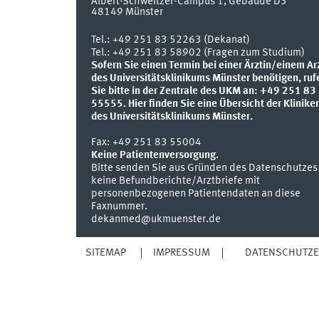
Albert-Schweitzer-Campus 1, Gebäude D3
48149
Münster
Tel.:
+49 251 83 52263 (Dekanat)
Tel.: +49 251 83 58902 (Fragen zum Studium)
Sofern Sie einen Termin bei einer Ärztin/einem Ar
des Universitätsklinikums Münster benötigen, ruf
Sie bitte in der Zentrale des UKM an: +49 251 83
55555.
Hier finden Sie eine Übersicht der Klinike
des Universitätsklinikums Münster.
Fax:
+49 251 83 55004
Keine Patientenversorgung.
Bitte senden Sie aus Gründen des Datenschutzes
keine Befundberichte/Arztbriefe mit
personenbezogenen Patientendaten an diese
Faxnummer.
dekanmed@ukmuenster.de
SITEMAP
IMPRESSUM
DATENSCHUTZ