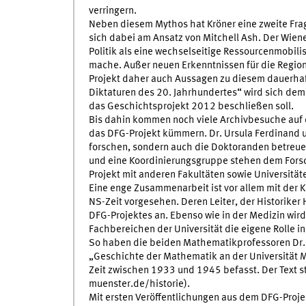
verringern.
Neben diesem Mythos hat Kröner eine zweite Frage
sich dabei am Ansatz von Mitchell Ash. Der Wiene
Politik als eine wechselseitige Ressourcenmobilis
mache. Außer neuen Erkenntnissen für die Region
Projekt daher auch Aussagen zu diesem dauerhaf
Diktaturen des 20. Jahrhundertes“ wird sich de
das Geschichtsprojekt 2012 beschließen soll.
Bis dahin kommen noch viele Archivbesuche auf d
das DFG-Projekt kümmern. Dr. Ursula Ferdinand 
forschen, sondern auch die Doktoranden betreuen
und eine Koordinierungsgruppe stehen dem Forsc
Projekt mit anderen Fakultäten sowie Universität
Eine enge Zusammenarbeit ist vor allem mit der 
NS-Zeit vorgesehen. Deren Leiter, der Historiker
DFG-Projektes an. Ebenso wie in der Medizin wir
Fachbereichen der Universität die eigene Rolle in 
So haben die beiden Mathematikprofessoren Dr. 
„Geschichte der Mathematik an der Universität Mü
Zeit zwischen 1933 und 1945 befasst. Der Text s
muenster.de/historie).
Mit ersten Veröffentlichungen aus dem DFG-Proje