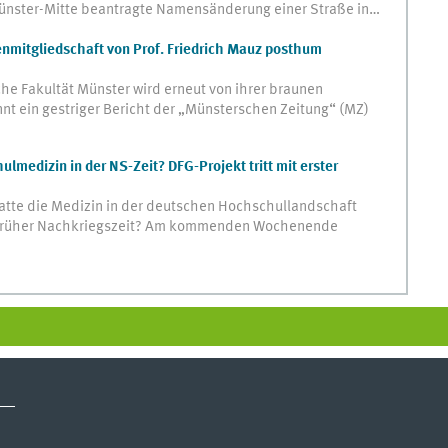
 Münster-Mitte beantragte Namensänderung einer Straße in…
nmitgliedschaft von Prof. Friedrich Mauz posthum
he Fakultät Münster wird erneut von ihrer braunen
nt ein gestriger Bericht der „Münsterschen Zeitung“ (MZ)
lmedizin in der NS-Zeit? DFG-Projekt tritt mit erster
atte die Medizin in der deutschen Hochschullandschaft
 früher Nachkriegszeit? Am kommenden Wochenende