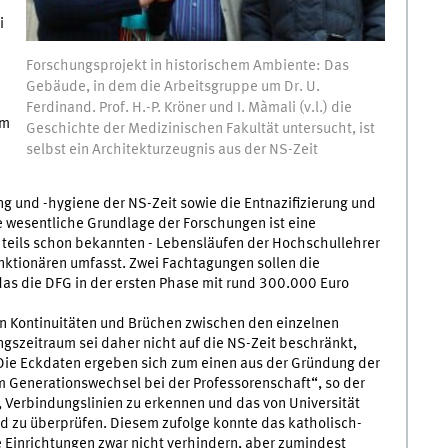
i
Forschungsprojekt in historischem Ambiente: Das
Gebäude, in dem die Arbeitsgruppe um Dr. U.
Ferdinand. Prof. H.-P. Kröner und I. Màmali (v.l.) die
em
Geschichte der Medizinischen Fakultät untersucht, ist
selbst ein Architekturzeugnis aus der NS-Zeit
g und -hygiene der NS-Zeit sowie die Entnazifizierung und
e wesentliche Grundlage der Forschungen ist eine
 teils schon bekannten - Lebensläufen der Hochschullehrer
nktionären umfasst. Zwei Fachtagungen sollen die
das die DFG in der ersten Phase mit rund 300.000 Euro
on Kontinuitäten und Brüchen zwischen den einzelnen
ngszeitraum sei daher nicht auf die NS-Zeit beschränkt,
Die Eckdaten ergeben sich zum einen aus der Gründung der
 Generationswechsel bei der Professorenschaft“, so der
, Verbindungslinien zu erkennen und das von Universität
d zu überprüfen. Diesem zufolge konnte das katholisch-
e Einrichtungen zwar nicht verhindern, aber zumindest