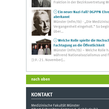
Fraktion in der Bezirksvertretung
Ein neuer Nazi-Fall? DGPPN-Ehre
aberkannt
Münster (mfm/tb) - „Die Medizinisc
Vergangenheit eingeholt.“ So begin
über…
Welche Rolle spielte die Hochschu
Fachtagung an die Öffentlichkeit
Münster (mfm/tb) – Welche Rolle h
während Nationalsozialismus und
[19.-21. November]…
nach oben
KONTAKT
Medizinische Fakultät Münster