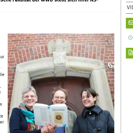
che Fakultät der WWU stellt sich ihrer NS-
VI
Nur
r
die
.
r
m
te
er