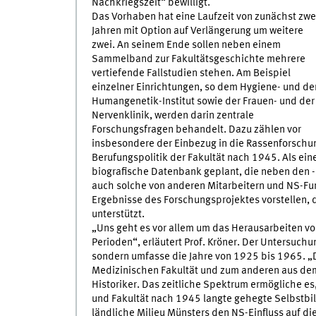
Nachkriegszeit“ bewilligt.
Das Vorhaben hat eine Laufzeit von zunächst zwe
Jahren mit Option auf Verlängerung um weitere
zwei. An seinem Ende sollen neben einem
Sammelband zur Fakultätsgeschichte mehrere
vertiefende Fallstudien stehen. Am Beispiel
einzelner Einrichtungen, so dem Hygiene- und d
Humangenetik-Institut sowie der Frauen- und der
Nervenklinik, werden darin zentrale
Forschungsfragen behandelt. Dazu zählen vor
insbesondere der Einbezug in die Rassenforschun
Berufungspolitik der Fakultät nach 1945. Als ein
biografische Datenbank geplant, die neben den -
auch solche von anderen Mitarbeitern und NS-Fu
Ergebnisse des Forschungsprojektes vorstellen, 
unterstützt.
„Uns geht es vor allem um das Herausarbeiten v
Perioden“, erläutert Prof. Kröner. Der Untersuchu
sondern umfasse die Jahre von 1925 bis 1965. „
Medizinischen Fakultät und zum anderen aus dem
Historiker. Das zeitliche Spektrum ermögliche es
und Fakultät nach 1945 langte gehegte Selbstbil
ländliche Milieu Münsters den NS-Einfluss auf di