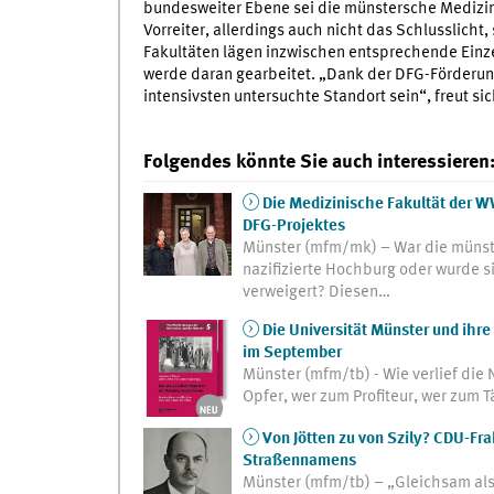
bundesweiter Ebene sei die münstersche Medizin 
Vorreiter, allerdings auch nicht das Schlusslicht,
Fakultäten lägen inzwischen entsprechende Einze
werde daran gearbeitet. „Dank der DFG-Förderung
intensivsten untersuchte Standort sein“, freut s
Folgendes könnte Sie auch interessieren
Die Medizinische Fakultät der W
DFG-Projektes
Münster (mfm/mk) – War die münste
nazifizierte Hochburg oder wurde si
verweigert? Diesen…
Die Universität Münster und ihr
im September
Münster (mfm/tb) - Wie verlief di
Opfer, wer zum Profiteur, wer zum
Von Jötten zu von Szily? CDU-Fr
Straßennamens
Münster (mfm/tb) – „Gleichsam als 