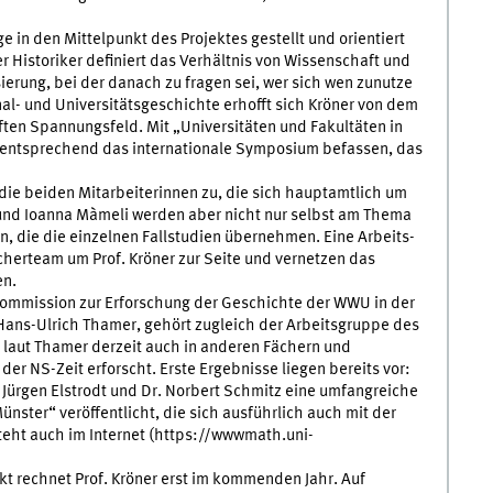
 in den Mittelpunkt des Projektes gestellt und orientiert
r Historiker definiert das Verhältnis von Wissenschaft und
ierung, bei der danach zu fragen sei, wer sich wen zunutze
al- und Universitätsgeschichte erhofft sich Kröner von dem
ten Spannungsfeld. Mit „Universitäten und Fakultäten in
mentsprechend das internationale Symposium befassen, das
ie beiden Mitarbeiterinnen zu, die sich hauptamtlich um
und Ioanna Màmeli werden aber nicht nur selbst am Thema
, die die einzelnen Fallstudien übernehmen. Eine Arbeits-
herteam um Prof. Kröner zur Seite und vernetzen das
en.
Kommission zur Erforschung der Geschichte der WWU in der
 Hans-Ulrich Thamer, gehört zugleich der Arbeitsgruppe des
d laut Thamer derzeit auch in anderen Fächern und
der NS-Zeit erforscht. Erste Ergebnisse liegen bereits vor:
Jürgen Elstrodt und Dr. Norbert Schmitz eine umfangreiche
nster“ veröffentlicht, die sich ausführlich auch mit der
teht auch im Internet (https://wwwmath.uni-
kt rechnet Prof. Kröner erst im kommenden Jahr. Auf