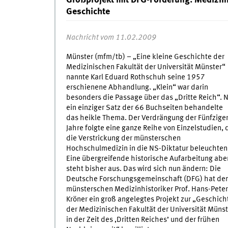
Großprojekt mit DFG-Förderung: Medizinis
Geschichte
Nachricht vom 11.02.2009
Münster (mfm/tb) – „Eine kleine Geschichte der
Medizinischen Fakultät der Universität Münster“
nannte Karl Eduard Rothschuh seine 1957
erschienene Abhandlung. „Klein“ war darin
besonders die Passage über das „Dritte Reich“. 
ein einziger Satz der 66 Buchseiten behandelte
das heikle Thema. Der Verdrängung der Fünfzige
Jahre folgte eine ganze Reihe von Einzelstudien, 
die Verstrickung der münsterschen
Hochschulmedizin in die NS-Diktatur beleuchten
Eine übergreifende historische Aufarbeitung abe
steht bisher aus. Das wird sich nun ändern: Die
Deutsche Forschungsgemeinschaft (DFG) hat de
münsterschen Medizinhistoriker Prof. Hans-Peter
Kröner ein groß angelegtes Projekt zur „Geschich
der Medizinischen Fakultät der Universität Münst
in der Zeit des ‚Dritten Reiches’ und der frühen