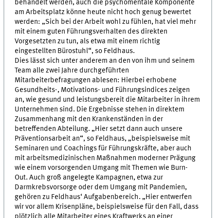
behandelt werden, auch die psychomentale Komponente
am Arbeitsplatz könne heute nicht hoch genug bewertet
werden: „Sich bei der Arbeit wohl zu fühlen, hat viel mehr
mit einem guten Führungsverhalten des direkten
Vorgesetzten zu tun, als etwa mit einem richtig
eingestellten Bürostuhl“, so Feldhaus.
Dies lässt sich unter anderem an den von ihm und seinem
Team alle zwei Jahre durchgeführten
Mitarbeiterbefragungen ablesen: Hierbei erhobene
Gesundheits-, Motivations- und Führungsindices zeigen
an, wie gesund und leistungsbereit die Mitarbeiter in ihrem
Unternehmen sind. Die Ergebnisse stehen in direktem
Zusammenhang mit den Krankenständen in der
betreffenden Abteilung. „Hier setzt dann auch unsere
Präventionsarbeit an“, so Feldhaus, „beispielsweise mit
Seminaren und Coachings für Führungskräfte, aber auch
mit arbeitsmedizinischen Maßnahmen moderner Prägung
wie einem vorsorgenden Umgang mit Themen wie Burn-
Out. Auch groß angelegte Kampagnen, etwa zur
Darmkrebsvorsorge oder dem Umgang mit Pandemien,
gehören zu Feldhaus‘ Aufgabenbereich. „Hier entwerfen
wir vor allem Krisenpläne, beispielsweise für den Fall, dass
plötzlich alle Mitarbeiter eines Kraftwerks an einer