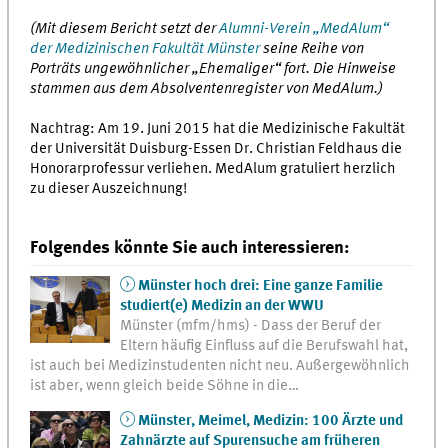
(Mit diesem Bericht setzt der
Alumni-Verein „MedAlum“
der Medizinischen Fakultät Münster
seine Reihe von
Porträts ungewöhnlicher „Ehemaliger“ fort. Die Hinweise
stammen aus dem Absolventenregister von MedAlum.)
Nachtrag: Am 19. Juni 2015 hat die Medizinische Fakultät
der Universität Duisburg-Essen Dr. Christian Feldhaus die
Honorarprofessur verliehen. MedAlum gratuliert herzlich
zu dieser Auszeichnung!
Folgendes könnte Sie auch interessieren:
Münster hoch drei: Eine ganze Familie
studiert(e) Medizin an der WWU
Münster (mfm/hms) - Dass der Beruf der
Eltern häufig Einfluss auf die Berufswahl hat,
ist auch bei Medizinstudenten nicht neu. Außergewöhnlich
ist aber, wenn gleich beide Söhne in die…
Münster, Meimel, Medizin: 100 Ärzte und
Zahnärzte auf Spurensuche am früheren