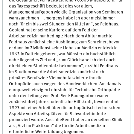
die Gesundheit von weltweit rund 70.000 Mitarbeitern. Für
das Tagesgeschäft bedeutet dies vor allem,
Managementaufgaben wie die Organisation von Seminaren
wahrzunehmen – „morgens habe ich aber meist immer
noch für ein bis zwei Stunden den Kittel an“, so Feldhaus.
Geplant hat er seine Karriere auf dem Feld der
Arbeitsmedizin nur bedingt: Nach dem Abitur machte
Feldhaus zunächst eine Ausbildung zum Schreiner, bevor
er dann im Zivildienst seine Liebe zur Medizin entdeckte.
1963 in Datteln geboren, war Münster ein buchstäblich
nahe liegendes Ziel und „zum Glück habe ich dort auch
direkt einen Studienplatz bekommen“, erzählt Feldhaus.
Im Studium war die Arbeitsmedizin zunächst nicht
primäres Berufsziel: Vielmehr faszinierte ihn die
Orthopädie, auch wegen des Handwerklichen. Am damals
europaweit einzigen Lehrstuhl für Technische Orthopädie
unter der Leitung von Prof. René Baumgartner war er
zunächst drei Jahre studentische Hilfskraft, bevor er dort
1993 mit einer Arbeit über die orthopädisch-technischen
Aspekte von Arbeitsplätzen für Schwerbehinderte
promoviert wurde. Anschließend hat er an derselben Klinik
als „Arzt im Praktikum“ die für die Arbeitsmedizin
erforderliche Weiterbildung begonnen.