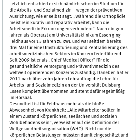
Letztlich entschied er sich nämlich schon im Studium für
die Arbeits- und Sozialmedizin – wegen der präventiven
Ausrichtung, wie er selbst sagt: „Während die Orthopädie
meist rein kurativ und reparativ arbeitet, kann die
Arbeitsmedizin Erkrankungen verhindern“. Nach einigen
Jahren als Oberarzt am Universitätsklinikum Essen ging
Feldhaus vor 15 Jahren zu RWE und war seitdem bereits
drei Mal für eine Umstrukturierung und Zentralisierung des
arbeitsmedizinischen Sektors im Konzern federführend.
Seit 2009 ist er als „Chief Medical Officer“ für die
gesundheitliche Versorgung und Präventivmedizin des
weltweit operierenden Konzerns zuständig. Daneben hat er
2011 nach über zehn Jahren Lehrauftrag die Lehre für
Arbeits- und Sozialmedizin an der Universität Duisburg-
Essen komplett übernommen und steht dafür regelmäßig
im Hörsaal.
Gesundheit ist für Feldhaus mehr als die bloße
Abwesenheit von Krankheit: „Alle Mitarbeiter sollten in
einem Zustand körperlichen, seelischen und sozialen
Wohlbefindens sein“, verweist er auf die Definition der
Weltgesundheitsorganisation (WHO). Nicht nur die
körperlichen Belastungen müssten damit eingeschätzt und