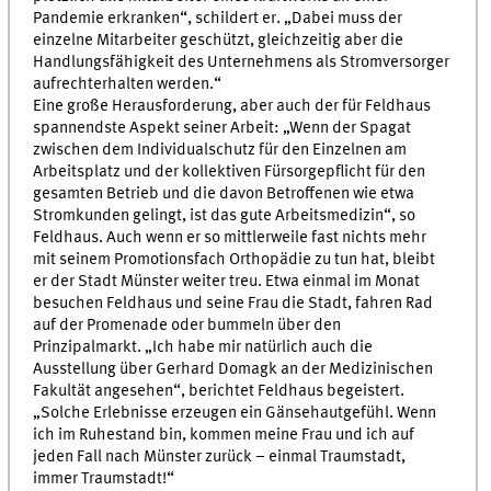
Pandemie erkranken“, schildert er. „Dabei muss der
einzelne Mitarbeiter geschützt, gleichzeitig aber die
Handlungsfähigkeit des Unternehmens als Stromversorger
aufrechterhalten werden.“
Eine große Herausforderung, aber auch der für Feldhaus
spannendste Aspekt seiner Arbeit: „Wenn der Spagat
zwischen dem Individualschutz für den Einzelnen am
Arbeitsplatz und der kollektiven Fürsorgepflicht für den
gesamten Betrieb und die davon Betroffenen wie etwa
Stromkunden gelingt, ist das gute Arbeitsmedizin“, so
Feldhaus. Auch wenn er so mittlerweile fast nichts mehr
mit seinem Promotionsfach Orthopädie zu tun hat, bleibt
er der Stadt Münster weiter treu. Etwa einmal im Monat
besuchen Feldhaus und seine Frau die Stadt, fahren Rad
auf der Promenade oder bummeln über den
Prinzipalmarkt. „Ich habe mir natürlich auch die
Ausstellung über Gerhard Domagk an der Medizinischen
Fakultät angesehen“, berichtet Feldhaus begeistert.
„Solche Erlebnisse erzeugen ein Gänsehautgefühl. Wenn
ich im Ruhestand bin, kommen meine Frau und ich auf
jeden Fall nach Münster zurück – einmal Traumstadt,
immer Traumstadt!“