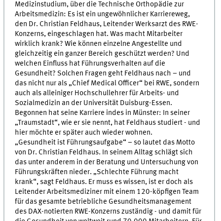
Medizinstudium, über die Technische Orthopädie zur
Arbeitsmedizin: Es ist ein ungewöhnlicher Karriereweg,
den Dr. Christian Feldhaus, Leitender Werksarzt des RWE-
Konzerns, eingeschlagen hat. Was macht Mitarbeiter
wirklich krank? Wie können einzelne Angestellte und
gleichzeitig ein ganzer Bereich geschützt werden? Und
welchen Einfluss hat Führungsverhalten auf die
Gesundheit? Solchen Fragen geht Feldhaus nach – und
das nicht nur als „Chief Medical Officer“ bei RWE, sondern
auch als alleiniger Hochschullehrer für Arbeits- und
Sozialmedizin an der Universität Duisburg-Essen.
Begonnen hat seine Karriere indes in Münster: In seiner
„Traumstadt“, wie er sie nennt, hat Feldhaus studiert - und
hier möchte er später auch wieder wohnen.
„Gesundheit ist Führungsaufgabe“ – so lautet das Motto
von Dr. Christian Feldhaus. In seinem Alltag schlägt sich
das unter anderem in der Beratung und Untersuchung von
Führungskräften nieder. „Schlechte Führung macht
krank“, sagt Feldhaus. Er muss es wissen, ist er doch als
Leitender Arbeitsmediziner mit einem 120-köpfigen Team
für das gesamte betriebliche Gesundheitsmanagement
des DAX-notierten RWE-Konzerns zuständig - und damit für