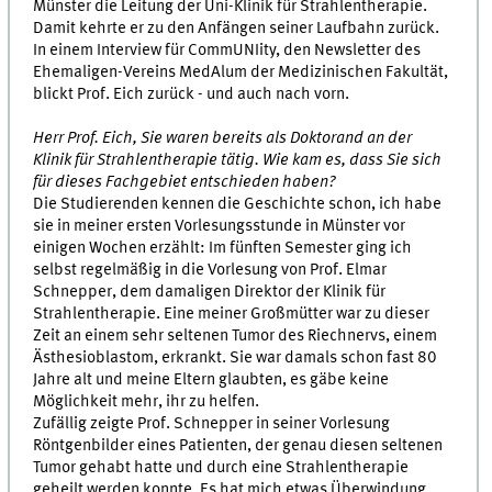
Münster die Leitung der Uni-Klinik für Strahlentherapie.
Damit kehrte er zu den Anfängen seiner Laufbahn zurück.
In einem Interview für CommUNIity, den Newsletter des
Ehemaligen-Vereins MedAlum der Medizinischen Fakultät,
blickt Prof. Eich zurück - und auch nach vorn.
Herr Prof. Eich, Sie waren bereits als Doktorand an der
Klinik für Strahlentherapie tätig. Wie kam es, dass Sie sich
für dieses Fachgebiet entschieden haben?
Die Studierenden kennen die Geschichte schon, ich habe
sie in meiner ersten Vorlesungsstunde in Münster vor
einigen Wochen erzählt: Im fünften Semester ging ich
selbst regelmäßig in die Vorlesung von Prof. Elmar
Schnepper, dem damaligen Direktor der Klinik für
Strahlentherapie. Eine meiner Großmütter war zu dieser
Zeit an einem sehr seltenen Tumor des Riechnervs, einem
Ästhesioblastom, erkrankt. Sie war damals schon fast 80
Jahre alt und meine Eltern glaubten, es gäbe keine
Möglichkeit mehr, ihr zu helfen.
Zufällig zeigte Prof. Schnepper in seiner Vorlesung
Röntgenbilder eines Patienten, der genau diesen seltenen
Tumor gehabt hatte und durch eine Strahlentherapie
geheilt werden konnte. Es hat mich etwas Überwindung