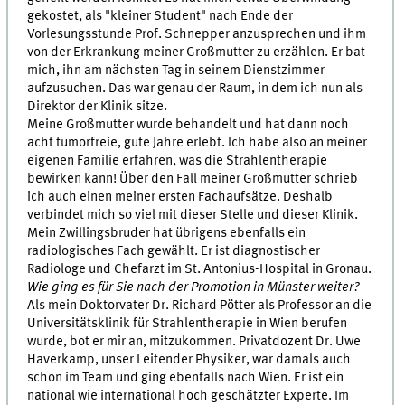
gekostet, als "kleiner Student" nach Ende der
Vorlesungsstunde Prof. Schnepper anzusprechen und ihm
von der Erkrankung meiner Großmutter zu erzählen. Er bat
mich, ihn am nächsten Tag in seinem Dienstzimmer
aufzusuchen. Das war genau der Raum, in dem ich nun als
Direktor der Klinik sitze.
Meine Großmutter wurde behandelt und hat dann noch
acht tumorfreie, gute Jahre erlebt. Ich habe also an meiner
eigenen Familie erfahren, was die Strahlentherapie
bewirken kann! Über den Fall meiner Großmutter schrieb
ich auch einen meiner ersten Fachaufsätze. Deshalb
verbindet mich so viel mit dieser Stelle und dieser Klinik.
Mein Zwillingsbruder hat übrigens ebenfalls ein
radiologisches Fach gewählt. Er ist diagnostischer
Radiologe und Chefarzt im St. Antonius-Hospital in Gronau.
Wie ging es für Sie nach der Promotion in Münster weiter?
Als mein Doktorvater Dr. Richard Pötter als Professor an die
Universitätsklinik für Strahlentherapie in Wien berufen
wurde, bot er mir an, mitzukommen. Privatdozent Dr. Uwe
Haverkamp, unser Leitender Physiker, war damals auch
schon im Team und ging ebenfalls nach Wien. Er ist ein
national wie international hoch geschätzter Experte. Im