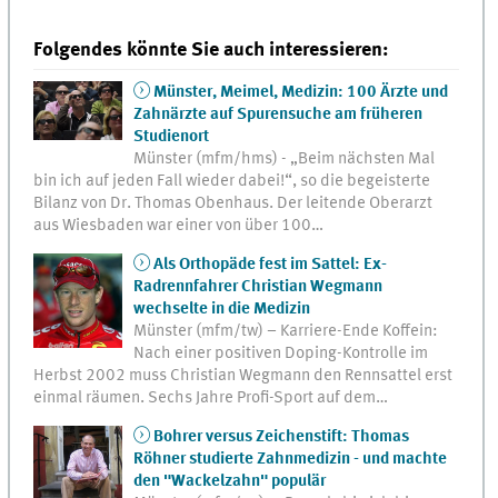
Folgendes könnte Sie auch interessieren:
Münster, Meimel, Medizin: 100 Ärzte und
Zahnärzte auf Spurensuche am früheren
Studienort
Münster (mfm/hms) - „Beim nächsten Mal
bin ich auf jeden Fall wieder dabei!“, so die begeisterte
Bilanz von Dr. Thomas Obenhaus. Der leitende Oberarzt
aus Wiesbaden war einer von über 100…
Als Orthopäde fest im Sattel: Ex-
Radrennfahrer Christian Wegmann
wechselte in die Medizin
Münster (mfm/tw) – Karriere-Ende Koffein:
Nach einer positiven Doping-Kontrolle im
Herbst 2002 muss Christian Wegmann den Rennsattel erst
einmal räumen. Sechs Jahre Profi-Sport auf dem…
Bohrer versus Zeichenstift: Thomas
Röhner studierte Zahnmedizin - und machte
den "Wackelzahn" populär