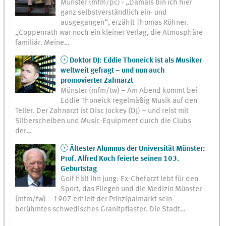
Münster (mfm/pc) - „Damals bin ich hier
ganz selbstverständlich ein- und
ausgegangen“, erzählt Thomas Röhner.
„Coppenrath war noch ein kleiner Verlag, die Atmosphäre
familiär. Meine…
Doktor DJ: Eddie Thoneick ist als Musiker
weltweit gefragt – und nun auch
promovierter Zahnarzt
Münster (mfm/tw) – Am Abend kommt bei
Eddie Thoneick regelmäßig Musik auf den
Teller. Der Zahnarzt ist Disc Jockey (DJ) – und reist mit
Silberscheiben und Music-Equipment durch die Clubs
der…
Ältester Alumnus der Universität Münster:
Prof. Alfred Koch feierte seinen 103.
Geburtstag
Golf hält ihn jung: Ex-Chefarzt lebt für den
Sport, das Fliegen und die Medizin Münster
(mfm/tw) – 1907 erhielt der Prinzipalmarkt sein
berühmtes schwedisches Granitpflaster. Die Stadt…