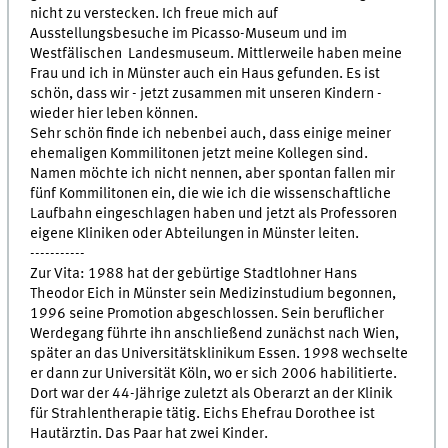
nicht zu verstecken. Ich freue mich auf
Ausstellungsbesuche im Picasso-Museum und im
Westfälischen Landesmuseum. Mittlerweile haben meine
Frau und ich in Münster auch ein Haus gefunden. Es ist
schön, dass wir - jetzt zusammen mit unseren Kindern -
wieder hier leben können.
Sehr schön finde ich nebenbei auch, dass einige meiner
ehemaligen Kommilitonen jetzt meine Kollegen sind.
Namen möchte ich nicht nennen, aber spontan fallen mir
fünf Kommilitonen ein, die wie ich die wissenschaftliche
Laufbahn eingeschlagen haben und jetzt als Professoren
eigene Kliniken oder Abteilungen in Münster leiten.
-----------
Zur Vita: 1988 hat der gebürtige Stadtlohner Hans
Theodor Eich in Münster sein Medizinstudium begonnen,
1996 seine Promotion abgeschlossen. Sein beruflicher
Werdegang führte ihn anschließend zunächst nach Wien,
später an das Universitätsklinikum Essen. 1998 wechselte
er dann zur Universität Köln, wo er sich 2006 habilitierte.
Dort war der 44-Jährige zuletzt als Oberarzt an der Klinik
für Strahlentherapie tätig. Eichs Ehefrau Dorothee ist
Hautärztin. Das Paar hat zwei Kinder.