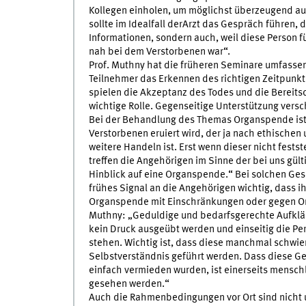
Kollegen einholen, um möglichst überzeugend auf
sollte im Idealfall derArzt das Gespräch führen, 
Informationen, sondern auch, weil diese Person f
nah bei dem Verstorbenen war“.
Prof. Muthny hat die früheren Seminare umfassend 
Teilnehmer das Erkennen des richtigen Zeitpunkt
spielen die Akzeptanz des Todes und die Bereits
wichtige Rolle. Gegenseitige Unterstützung versc
Bei der Behandlung des Themas Organspende ist g
Verstorbenen eruiert wird, der ja nach ethischen 
weitere Handeln ist. Erst wenn dieser nicht feststel
treffen die Angehörigen im Sinne der bei uns gül
Hinblick auf eine Organspende.“ Bei solchen Ges
frühes Signal an die Angehörigen wichtig, dass i
Organspende mit Einschränkungen oder gegen Org
Muthny: „Geduldige und bedarfsgerechte Aufkläru
kein Druck ausgeübt werden und einseitig die Pe
stehen. Wichtig ist, dass diese manchmal schwie
Selbstverständnis geführt werden. Dass diese G
einfach vermieden wurden, ist einerseits mensch
gesehen werden.“
Auch die Rahmenbedingungen vor Ort sind nicht u