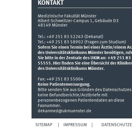
KONTAKT
Medizinische Fakultät Münster
Albert-Schweitzer-Campus 1, Gebäude D3
48149
Münster
Tel.:
+49 251 83 52263 (Dekanat)
Tel.: +49 251 83 58902 (Fragen zum Studium)
Sofern Sie einen Termin bei einer Ärztin/einem Ar
des Universitätsklinikums Münster benötigen, ruf
Sie bitte in der Zentrale des UKM an: +49 251 83
55555.
Hier finden Sie eine Übersicht der Klinike
des Universitätsklinikums Münster.
Fax:
+49 251 83 55004
Keine Patientenversorgung.
Bitte senden Sie aus Gründen des Datenschutzes
keine Befundberichte/Arztbriefe mit
personenbezogenen Patientendaten an diese
Faxnummer.
dekanmed@ukmuenster.de
SITEMAP
IMPRESSUM
DATENSCHUTZ