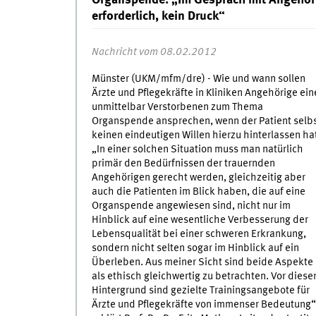
Organspende: „Im Gespräch mit Angehörig
erforderlich, kein Druck“
Nachricht vom 08.02.2012
Münster (UKM/mfm/dre) - Wie und wann sollen
Ärzte und Pflegekräfte in Kliniken Angehörige ein
unmittelbar Verstorbenen zum Thema
Organspende ansprechen, wenn der Patient selb
keinen eindeutigen Willen hierzu hinterlassen ha
„In einer solchen Situation muss man natürlich
primär den Bedürfnissen der trauernden
Angehörigen gerecht werden, gleichzeitig aber
auch die Patienten im Blick haben, die auf eine
Organspende angewiesen sind, nicht nur im
Hinblick auf eine wesentliche Verbesserung der
Lebensqualität bei einer schweren Erkrankung,
sondern nicht selten sogar im Hinblick auf ein
Überleben. Aus meiner Sicht sind beide Aspekte
als ethisch gleichwertig zu betrachten. Vor dies
Hintergrund sind gezielte Trainingsangebote für
Ärzte und Pflegekräfte von immenser Bedeutung“