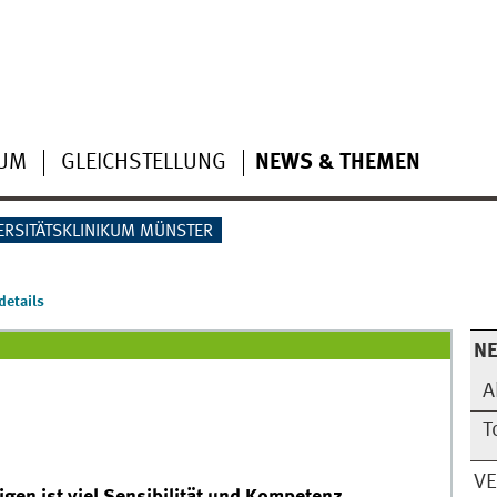
IUM
GLEICHSTELLUNG
NEWS & THEMEN
ERSITÄTSKLINIKUM MÜNSTER
etails
N
A
T
V