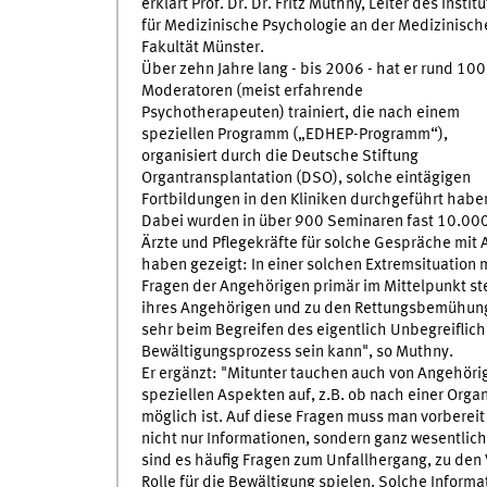
erklärt Prof. Dr. Dr. Fritz Muthny, Leiter des Institu
für Medizinische Psychologie an der Medizinisch
Fakultät Münster.
Über zehn Jahre lang - bis 2006 - hat er rund 100
Moderatoren (meist erfahrende
Psychotherapeuten) trainiert, die nach einem
speziellen Programm („EDHEP-Programm“),
organisiert durch die Deutsche Stiftung
Organtransplantation (DSO), solche eintägigen
Fortbildungen in den Kliniken durchgeführt habe
Dabei wurden in über 900 Seminaren fast 10.00
Ärzte und Pflegekräfte für solche Gespräche mit 
haben gezeigt: In einer solchen Extremsituation
Fragen der Angehörigen primär im Mittelpunkt st
ihres Angehörigen und zu den Rettungsbemühung
sehr beim Begreifen des eigentlich Unbegreifliche
Bewältigungsprozess sein kann", so Muthny.
Er ergänzt: "Mitunter tauchen auch von Angehöri
speziellen Aspekten auf, z.B. ob nach einer Or
möglich ist. Auf diese Fragen muss man vorberei
nicht nur Informationen, sondern ganz wesentlich 
sind es häufig Fragen zum Unfallhergang, zu den
Rolle für die Bewältigung spielen. Solche Inform