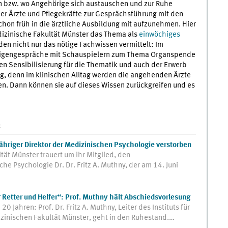
 bzw. wo Angehörige sich austauschen und zur Ruhe
r Ärzte und Pflegekräfte zur Gesprächsführung mit den
chon früh in die ärztliche Ausbildung mit aufzunehmen. Hier
edizinische Fakultät Münster das Thema als
einwöchiges
den nicht nur das nötige Fachwissen vermittelt: Im
örigengespräche mit Schauspielern zum Thema Organspende
hen Sensibilisierung für die Thematik und auch der Erwerb
g, denn im klinischen Alltag werden die angehenden Ärzte
en. Dann können sie auf dieses Wissen zurückgreifen und es
:
jähriger Direktor der Medizinischen Psychologie verstorben
tät Münster trauert um ihr Mitglied, den
che Psychologie Dr. Dr. Fritz A. Muthny, der am 14. Juni
r Retter und Helfer“: Prof. Muthny hält Abschiedsvorlesung
Jahren: Prof. Dr. Fritz A. Muthny, Leiter des Instituts für
zinischen Fakultät Münster, geht in den Ruhestand.…