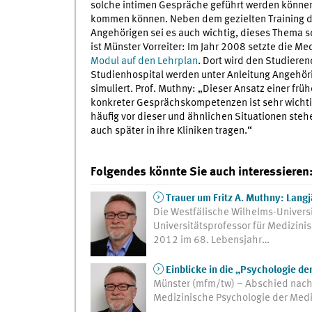
solche intimen Gespräche geführt werden können
kommen können. Neben dem gezielten Training de
Angehörigen sei es auch wichtig, dieses Thema s
ist Münster Vorreiter: Im Jahr 2008 setzte die M
Modul auf den Lehrplan
. Dort wird den Studieren
Studienhospital werden unter Anleitung Angeh
simuliert. Prof. Muthny: „Dieser Ansatz einer frü
konkreter Gesprächskompetenzen ist sehr wichti
häufig vor dieser und ähnlichen Situationen steh
auch später in ihre Kliniken tragen.“
Folgendes könnte Sie auch interessieren
Trauer um Fritz A. Muthny: Lang
Die Westfälische Wilhelms-Universi
Universitätsprofessor für Medizinis
2012 im 68. Lebensjahr…
Einblicke in die „Psychologie de
Münster (mfm/tw) – Abschied nach 20 
Medizinische Psychologie der Medi