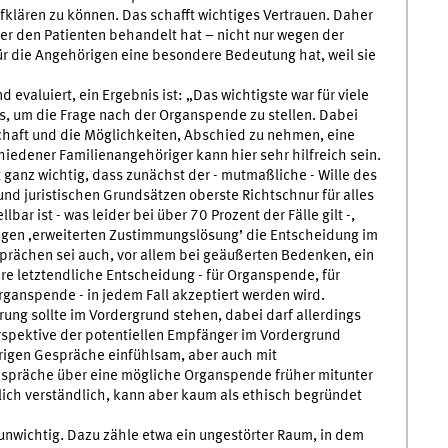
klären zu können. Das schafft wichtiges Vertrauen. Daher
der den Patienten behandelt hat – nicht nur wegen der
ür die Angehörigen eine besondere Bedeutung hat, weil sie
evaluiert, ein Ergebnis ist: „Das wichtigste war für viele
s, um die Frage nach der Organspende zu stellen. Dabei
chaft und die Möglichkeiten, Abschied zu nehmen, eine
hiedener Familienangehöriger kann hier sehr hilfreich sein.
anz wichtig, dass zunächst der - mutmaßliche - Wille des
und juristischen Grundsätzen oberste Richtschnur für alles
lbar ist - was leider bei über 70 Prozent der Fälle gilt -,
tigen ‚erweiterten Zustimmungslösung’ die Entscheidung im
prächen sei auch, vor allem bei geäußerten Bedenken, ein
hre letztendliche Entscheidung - für Organspende, für
anspende - in jedem Fall akzeptiert werden wird.
ng sollte im Vordergrund stehen, dabei darf allerdings
rspektive der potentiellen Empfänger im Vordergrund
rigen Gespräche einfühlsam, aber auch mit
espräche über eine mögliche Organspende früher mitunter
lich verständlich, kann aber kaum als ethisch begründet
nwichtig. Dazu zähle etwa ein ungestörter Raum, in dem