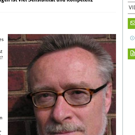
en ist viel Sensibilität und Kompetenz
VI
es
st
t?
em
,