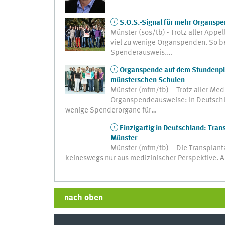
S.O.S.-Signal für mehr Organspe
Münster (sos/tb) - Trotz aller Appe
viel zu wenige Organspenden. So b
Spenderausweis.…
Organspende auf dem Stundenpla
münsterschen Schulen
Münster (mfm/tb) – Trotz aller Med
Organspendeausweise: In Deutschl
wenige Spenderorgane für…
Einzigartig in Deutschland: Tra
Münster
Münster (mfm/tb) – Die Transplant
keineswegs nur aus medizinischer Perspektive. An
nach oben