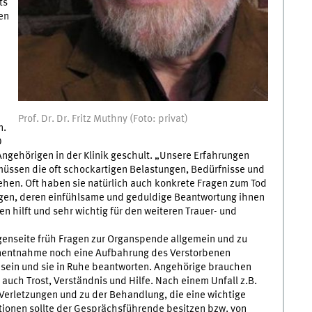
ts
en
Prof. Dr. Dr. Fritz Muthny (Foto: privat)
n.
0
Angehörigen in der Klinik geschult. „Unsere Erfahrungen
 müssen die oft schockartigen Belastungen, Bedürfnisse und
ehen. Oft haben sie natürlich auch konkrete Fragen zum Tod
en, deren einfühlsame und geduldige Beantwortung ihnen
n hilft und sehr wichtig für den weiteren Trauer- und
genseite früh Fragen zur Organspende allgemein und zu
ganentnahme noch eine Aufbahrung des Verstorbenen
t sein und sie in Ruhe beantworten. Angehörige brauchen
auch Trost, Verständnis und Hilfe. Nach einem Unfall z.B.
 Verletzungen und zu der Behandlung, die eine wichtige
ationen sollte der Gesprächsführende besitzen bzw. von