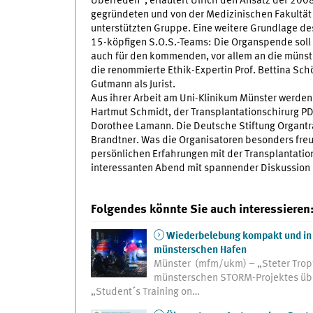
Überreden“, erläutert Ulrich den Ansatz der 200
gegründeten und von der Medizinischen Fakultät
unterstützten Gruppe. Eine weitere Grundlage de
15-köpfigen S.O.S.-Teams: Die Organspende soll n
auch für den kommenden, vor allem an die müns
die renommierte Ethik-Expertin Prof. Bettina Sch
Gutmann als Jurist.
Aus ihrer Arbeit am Uni-Klinikum Münster werden
Hartmut Schmidt, der Transplantationschirurg P
Dorothee Lamann. Die Deutsche Stiftung Organtran
Brandtner. Was die Organisatoren besonders freut
persönlichen Erfahrungen mit der Transplantation
interessanten Abend mit spannender Diskussion 
Folgendes könnte Sie auch interessieren
Wiederbelebung kompakt und in 
münsterschen Hafen
Münster (mfm/ukm) – „Steter Tropf
münsterschen STORM-Projektes übe
„Student´s Training on…