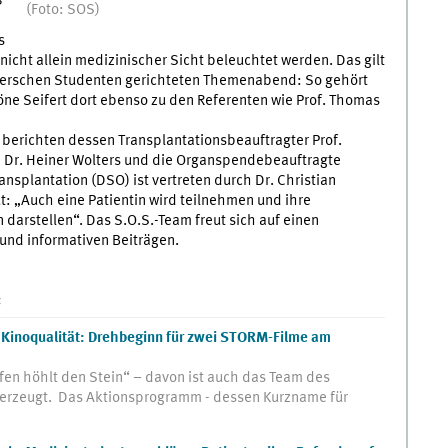
8
(Foto: SOS)
s
icht allein medizinischer Sicht beleuchtet werden. Das gilt
terschen Studenten gerichteten Themenabend: So gehört
öne Seifert dort ebenso zu den Referenten wie Prof. Thomas
 berichten dessen Transplantationsbeauftragter Prof.
D Dr. Heiner Wolters und die Organspendebeauftragte
splantation (DSO) ist vertreten durch Dr. Christian
: „Auch eine Patientin wird teilnehmen und ihre
 darstellen“. Das S.O.S.-Team freut sich auf einen
und informativen Beiträgen.
:
Kinoqualität: Drehbeginn für zwei STORM-Filme am
en höhlt den Stein“ – davon ist auch das Team des
rzeugt. Das Aktionsprogramm - dessen Kurzname für