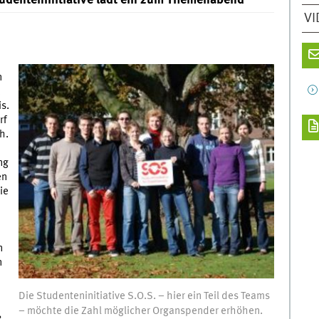
tudenteninitiative lädt ein zum Themenabend
VI
n
a
s.
rf
h.
ng
en
ie
e
n
n
Die Studenteninitiative S.O.S. – hier ein Teil des Teams
– möchte die Zahl möglicher Organspender erhöhen.