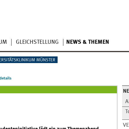
IUM
GLEICHSTELLUNG
NEWS & THEMEN
ERSITÄTSKLINIKUM MÜNSTER
etails
N
A
T
V