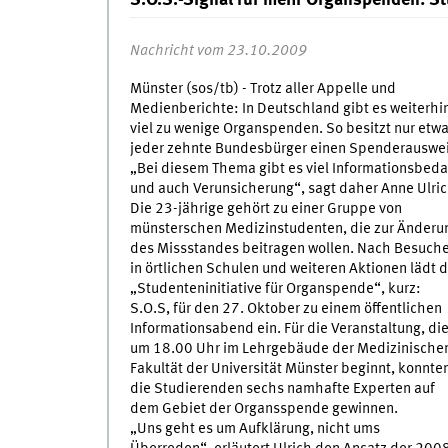
S.O.S.-Signal für mehr Organspenden: S
Nachricht vom 23.10.2009
Münster (sos/tb) - Trotz aller Appelle und
Medienberichte: In Deutschland gibt es weiterhi
viel zu wenige Organspenden. So besitzt nur etw
jeder zehnte Bundesbürger einen Spenderauswei
„Bei diesem Thema gibt es viel Informationsbeda
und auch Verunsicherung“, sagt daher Anne Ulric
Die 23-jährige gehört zu einer Gruppe von
münsterschen Medizinstudenten, die zur Änderu
des Missstandes beitragen wollen. Nach Besuch
in örtlichen Schulen und weiteren Aktionen lädt d
„Studenteninitiative für Organspende“, kurz:
S.O.S, für den 27. Oktober zu einem öffentlichen
Informationsabend ein. Für die Veranstaltung, di
um 18.00 Uhr im Lehrgebäude der Medizinische
Fakultät der Universität Münster beginnt, konnte
die Studierenden sechs namhafte Experten auf
dem Gebiet der Organsspende gewinnen.
„Uns geht es um Aufklärung, nicht ums