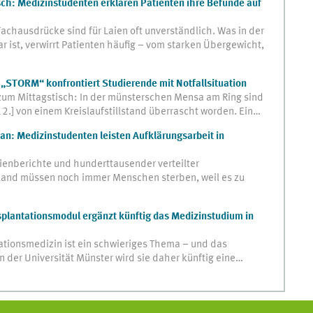
ch: Medizinstudenten erklären Patienten ihre Befunde auf
chausdrücke sind für Laien oft unverständlich. Was in der
 ist, verwirrt Patienten häufig – vom starken Übergewicht,
: „STORM“ konfrontiert Studierende mit Notfallsituation
um Mittagstisch: In der münsterschen Mensa am Ring sind
.] von einem Kreislaufstillstand überrascht worden. Ein…
n: Medizinstudenten leisten Aufklärungsarbeit in
ienberichte und hunderttausender verteilter
and müssen noch immer Menschen sterben, weil es zu
nsplantationsmodul ergänzt künftig das Medizinstudium in
ationsmedizin ist ein schwieriges Thema – und das
 der Universität Münster wird sie daher künftig eine…