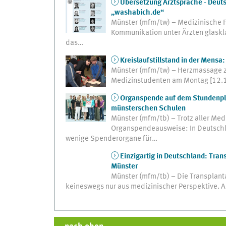
Übersetzung Arztsprache - Deuts
„washabich.de“
Münster (mfm/tw) – Medizinische Fa
Kommunikation unter Ärzten glasklar
das…
Kreislaufstillstand in der Mensa
Münster (mfm/tw) – Herzmassage z
Medizinstudenten am Montag [12.12
Organspende auf dem Stundenpla
münsterschen Schulen
Münster (mfm/tb) – Trotz aller Med
Organspendeausweise: In Deutschl
wenige Spenderorgane für…
Einzigartig in Deutschland: Tra
Münster
Münster (mfm/tb) – Die Transplant
keineswegs nur aus medizinischer Perspektive. An