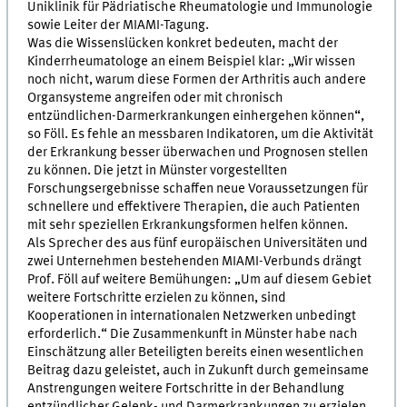
Uniklinik für Pädriatische Rheumatologie und Immunologie
sowie Leiter der MIAMI-Tagung.
Was die Wissenslücken konkret bedeuten, macht der
Kinderrheumatologe an einem Beispiel klar: „Wir wissen
noch nicht, warum diese Formen der Arthritis auch andere
Organsysteme angreifen oder mit chronisch
entzündlichen-Darmerkrankungen einhergehen können“,
so Föll. Es fehle an messbaren Indikatoren, um die Aktivität
der Erkrankung besser überwachen und Prognosen stellen
zu können. Die jetzt in Münster vorgestellten
Forschungsergebnisse schaffen neue Voraussetzungen für
schnellere und effektivere Therapien, die auch Patienten
mit sehr speziellen Erkrankungsformen helfen können.
Als Sprecher des aus fünf europäischen Universitäten und
zwei Unternehmen bestehenden MIAMI-Verbunds drängt
Prof. Föll auf weitere Bemühungen: „Um auf diesem Gebiet
weitere Fortschritte erzielen zu können, sind
Kooperationen in internationalen Netzwerken unbedingt
erforderlich.“ Die Zusammenkunft in Münster habe nach
Einschätzung aller Beteiligten bereits einen wesentlichen
Beitrag dazu geleistet, auch in Zukunft durch gemeinsame
Anstrengungen weitere Fortschritte in der Behandlung
entzündlicher Gelenk- und Darmerkrankungen zu erzielen.