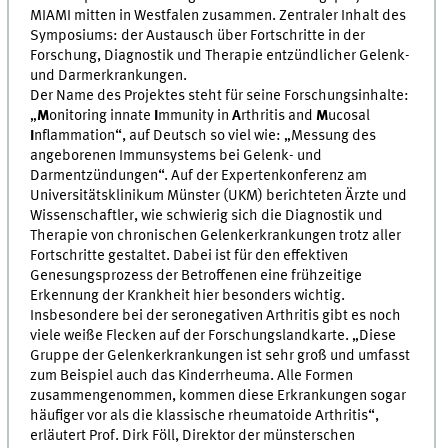
MIAMI mitten in Westfalen zusammen. Zentraler Inhalt des
Symposiums: der Austausch über Fortschritte in der
Forschung, Diagnostik und Therapie entzündlicher Gelenk-
und Darmerkrankungen.
Der Name des Projektes steht für seine Forschungsinhalte:
„
M
onitoring innate
I
mmunity in
A
rthritis and
M
ucosal
I
nflammation“, auf Deutsch so viel wie: „Messung des
angeborenen Immunsystems bei Gelenk- und
Darmentzündungen“. Auf der Expertenkonferenz am
Universitätsklinikum Münster (UKM) berichteten Ärzte und
Wissenschaftler, wie schwierig sich die Diagnostik und
Therapie von chronischen Gelenkerkrankungen trotz aller
Fortschritte gestaltet. Dabei ist für den effektiven
Genesungsprozess der Betroffenen eine frühzeitige
Erkennung der Krankheit hier besonders wichtig.
Insbesondere bei der seronegativen Arthritis gibt es noch
viele weiße Flecken auf der Forschungslandkarte. „Diese
Gruppe der Gelenkerkrankungen ist sehr groß und umfasst
zum Beispiel auch das Kinderrheuma. Alle Formen
zusammengenommen, kommen diese Erkrankungen sogar
häufiger vor als die klassische rheumatoide Arthritis“,
erläutert Prof. Dirk Föll, Direktor der münsterschen