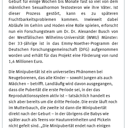
Geburt für einige Wochen bis Monate fast so viel von dem
männlichen Sexualhormon Testosteron wie ihre Väter. Ist
dieser Prozess gestört, kann es zu späteren
Fruchtbarkeitsproblemen kommen. Inwieweit dabei
Abläufe im Gehirn und Hoden eine Rolle spielen, erforscht
nun ein Forschungsteam um Dr. Dr. Alexander Busch von
der Westfälischen Wilhelms-Universität (WWU) Münster:
Der 33-Jährige ist in das Emmy-Noether-Programm der
Deutschen Forschungsgemeinschaft (DFG) aufgenommen
worden und erhält für das Projekt eine Förderung von rund
1,4 Millionen Euro.
Die Minipubertät ist ein universelles Phänomen bei
Neugeborenen, das alle Kinder – sowohl Jungen als auch
Mädchen – betrifft. Landläufig wird davon ausgegangen,
dass die Pubertät die erste Periode sei, in der das
Reproduktionssystem aktiv ist – tatsächlich handelt es
sich aber bereits um die dritte Periode. Die erste läuft noch
im Mutterbauch, die zweite ist dann die Minipubertät
direkt nach der Geburt – in der übrigens die Babys wie
später auch als Teens vor Hautunreinheiten und Pickeln
nicht gefeit sind. „Die Minipubertät endet nach einigen