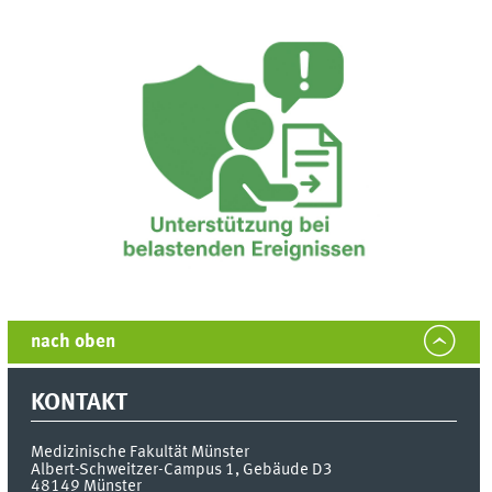
nach oben
KONTAKT
Medizinische Fakultät Münster
Albert-Schweitzer-Campus 1, Gebäude D3
48149
Münster