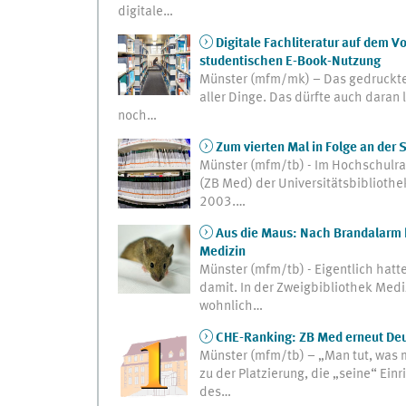
digitale…
Digitale Fachliteratur auf dem V
studentischen E-Book-Nutzung
Münster (mfm/mk) – Das gedruckte 
aller Dinge. Das dürfte auch daran
noch…
Zum vierten Mal in Folge an der
Münster (mfm/tb) - Im Hochschulra
(ZB Med) der Universitätsbibliothek
2003.…
Aus die Maus: Nach Brandalarm k
Medizin
Münster (mfm/tb) - Eigentlich hatte
damit. In der Zweigbibliothek Medi
wohnlich…
CHE-Ranking: ZB Med erneut Deu
Münster (mfm/tb) – „Man tut, was 
zu der Platzierung, die „seine“ Ei
des…