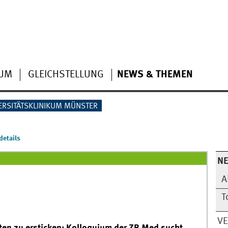
IUM
GLEICHSTELLUNG
NEWS & THEMEN
ERSITÄTSKLINIKUM MÜNSTER
etails
N
A
T
V