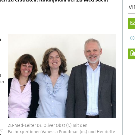
en zu ersticken: Kolloquium der ZB Med sucht
VI
n
t
der
,
ZB-Med-Leiter Dr. Oliver Obst (r.) mit den
te
Fachexpertinnen Vanessa Proudman (m.) und Henriette