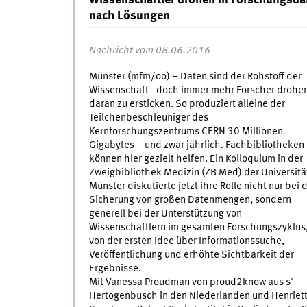
Wissenschaftler drohen in Forschungsdat
nach Lösungen
Nachricht vom 08.06.2016
Münster (mfm/oo) – Daten sind der Rohstoff der
Wissenschaft - doch immer mehr Forscher drohe
daran zu ersticken. So produziert alleine der
Teilchenbeschleuniger des
Kernforschungszentrums CERN 30 Millionen
Gigabytes – und zwar jährlich. Fachbibliotheken
können hier gezielt helfen. Ein Kolloquium in der
Zweigbibliothek Medizin (ZB Med) der Universitä
Münster diskutierte jetzt ihre Rolle nicht nur bei 
Sicherung von großen Datenmengen, sondern
generell bei der Unterstützung von
Wissenschaftlern im gesamten Forschungszyklus
von der ersten Idee über Informationssuche,
Veröffentlichung und erhöhte Sichtbarkeit der
Ergebnisse.
Mit Vanessa Proudman von proud2know aus s'-
Hertogenbusch in den Niederlanden und Henriet