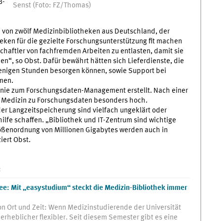
B-
Senst (Foto: FZ/Thomas)
 von zwölf Medizinbibliotheken aus Deutschland, der
ken für die gezielte Forschungsunterstützung fit machen
nschaftler von fachfremden Arbeiten zu entlasten, damit sie
en“, so Obst. Dafür bewährt hätten sich Lieferdienste, die
 wenigen Stunden besorgen können, sowie Support bei
men.
tlinie zum Forschungsdaten-Management erstellt. Nach einer
er Medizin zu Forschungsdaten besonders hoch.
er Langzeitspeicherung sind vielfach ungeklärt oder
ilfe schaffen. „Bibliothek und IT-Zentrum sind wichtige
 Größenordnung von Millionen Gigabytes werden auch in
iert Obst.
:
e: Mit „easystudium“ steckt die Medizin-Bibliothek immer
 Ort und Zeit: Wenn Medizinstudierende der Universität
 erheblicher flexibler. Seit diesem Semester gibt es eine