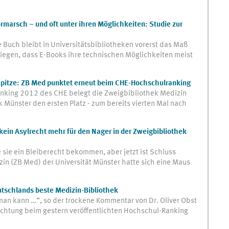
ormarsch – und oft unter ihren Möglichkeiten: Studie zur
Buch bleibt in Universitätsbibliotheken vorerst das Maß
 liegen, dass E-Books ihre technischen Möglichkeiten meist
 Spitze: ZB Med punktet erneut beim CHE-Hochschulranking
nking 2012 des CHE belegt die Zweigbibliothek Medizin
 Münster den ersten Platz - zum bereits vierten Mal nach
ein Asylrecht mehr für den Nager in der Zweigbibliothek
 sie ein Bleiberecht bekommen, aber jetzt ist Schluss
zin (ZB Med) der Universität Münster hatte sich eine Maus
tschlands beste Medizin-Bibliothek
man kann …“, so der trockene Kommentar von Dr. Oliver Obst
nrichtung beim gestern veröffentlichten Hochschul-Ranking