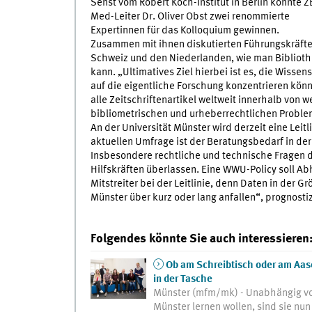
Senst vom Robert Koch-Institut in Berlin konnte Z
Med-Leiter Dr. Oliver Obst zwei renommierte
Expertinnen für das Kolloquium gewinnen.
Zusammen mit ihnen diskutierten Führungskräfte
Schweiz und den Niederlanden, wie man Bibliothe
kann. „Ultimatives Ziel hierbei ist es, die Wisse
auf die eigentliche Forschung konzentrieren könn
alle Zeitschriftenartikel weltweit innerhalb von
bibliometrischen und urheberrechtlichen Proble
An der Universität Münster wird derzeit eine Lei
aktuellen Umfrage ist der Beratungsbedarf in d
Insbesondere rechtliche und technische Fragen d
Hilfskräften überlassen. Eine WWU-Policy soll Abh
Mitstreiter bei der Leitlinie, denn Daten in der
Münster über kurz oder lang anfallen“, prognostiz
Folgendes könnte Sie auch interessieren
Ob am Schreibtisch oder am Aase
in der Tasche
Münster (mfm/mk) - Unabhängig von
Münster lernen wollen, sind sie nun