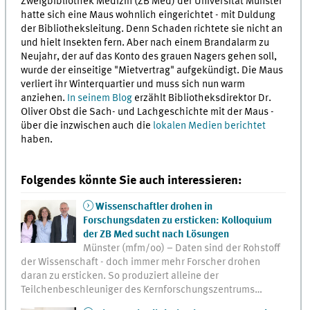
Zweigbibliothek Medizin (ZB Med) der Universität Münster
hatte sich eine Maus wohnlich eingerichtet - mit Duldung
der Bibliotheksleitung. Denn Schaden richtete sie nicht an
und hielt Insekten fern. Aber nach einem Brandalarm zu
Neujahr, der auf das Konto des grauen Nagers gehen soll,
wurde der einseitige "Mietvertrag" aufgekündigt. Die Maus
verliert ihr Winterquartier und muss sich nun warm
anziehen.
In seinem Blog
erzählt Bibliotheksdirektor Dr.
Oliver Obst die Sach- und Lachgeschichte mit der Maus -
über die inzwischen auch die
lokalen Medien berichtet
haben.
Folgendes könnte Sie auch interessieren:
Wissenschaftler drohen in
Forschungsdaten zu ersticken: Kolloquium
der ZB Med sucht nach Lösungen
Münster (mfm/oo) – Daten sind der Rohstoff
der Wissenschaft - doch immer mehr Forscher drohen
daran zu ersticken. So produziert alleine der
Teilchenbeschleuniger des Kernforschungszentrums…