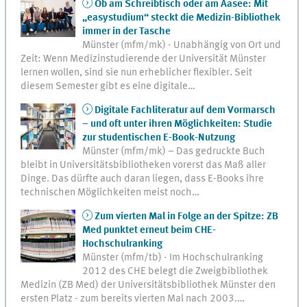
Ob am Schreibtisch oder am Aasee: Mit
„easystudium“ steckt die Medizin-Bibliothek
immer in der Tasche
Münster (mfm/mk) - Unabhängig von Ort und
Zeit: Wenn Medizinstudierende der Universität Münster
lernen wollen, sind sie nun erheblicher flexibler. Seit
diesem Semester gibt es eine digitale…
Digitale Fachliteratur auf dem Vormarsch
– und oft unter ihren Möglichkeiten: Studie
zur studentischen E-Book-Nutzung
Münster (mfm/mk) – Das gedruckte Buch
bleibt in Universitätsbibliotheken vorerst das Maß aller
Dinge. Das dürfte auch daran liegen, dass E-Books ihre
technischen Möglichkeiten meist noch…
Zum vierten Mal in Folge an der Spitze: ZB
Med punktet erneut beim CHE-
Hochschulranking
Münster (mfm/tb) - Im Hochschulranking
2012 des CHE belegt die Zweigbibliothek
Medizin (ZB Med) der Universitätsbibliothek Münster den
ersten Platz - zum bereits vierten Mal nach 2003.…