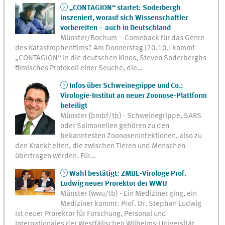
„CONTAGION“ startet: Soderbergh
inszeniert, worauf sich Wissenschaftler
vorbereiten – auch in Deutschland
Münster/Bochum – Comeback für das Genre
des Katastrophenfilms? Am Donnerstag [20.10.] kommt
„CONTAGION“ in die deutschen Kinos, Steven Soderberghs
filmisches Protokoll einer Seuche, die…
Infos über Schweinegrippe und Co.:
Virologie-Institut an neuer Zoonose-Plattform
beteiligt
Münster (bmbf/tb) - Schweinegrippe, SARS
oder Salmonellen gehören zu den
bekanntesten Zoonoseninfektionen, also zu
den Krankheiten, die zwischen Tieren und Menschen
übertragen werden. Für…
Wahl bestätigt: ZMBE-Virologe Prof.
Ludwig neuer Prorektor der WWU
Münster (wwu/tb) - Ein Mediziner ging, ein
Mediziner kommt: Prof. Dr. Stephan Ludwig
ist neuer Prorektor für Forschung, Personal und
Internationales der Westfälischen Wilhelms-Universität…