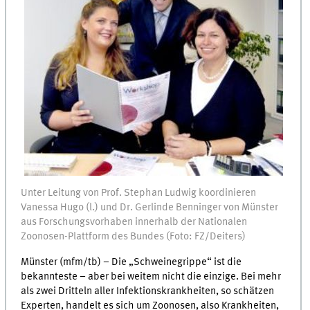
Unter Leitung von Prof. Stephan Ludwig koordinieren
Vanessa Hugo (l.) und Dr. Gerlinde Benninger von Münster
aus Forschungsvorhaben innerhalb der Nationalen
Zoonosen-Plattform des Bundes (Foto: FZ/Deiters)
Münster (mfm/tb) – Die „Schweinegrippe“ ist die
bekannteste – aber bei weitem nicht die einzige. Bei mehr
als zwei Dritteln aller Infektionskrankheiten, so schätzen
Experten, handelt es sich um Zoonosen, also Krankheiten,