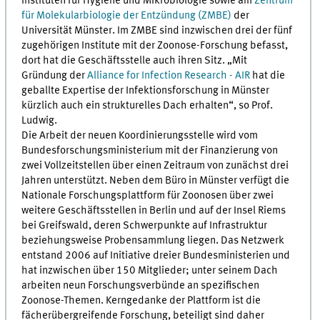
Instituten für Hygiene und Mikrobiologie sowie am
Zentrum
für Molekularbiologie der Entzündung (ZMBE)
der
Universität Münster. Im ZMBE sind inzwischen drei der fünf
zugehörigen Institute mit der Zoonose-Forschung befasst,
dort hat die Geschäftsstelle auch ihren Sitz. „Mit
Gründung der
Alliance for Infection Research - AIR
hat die
geballte Expertise der Infektionsforschung in Münster
kürzlich auch ein strukturelles Dach erhalten“, so Prof.
Ludwig.
Die Arbeit der neuen Koordinierungsstelle wird vom
Bundesforschungsministerium mit der Finanzierung von
zwei Vollzeitstellen über einen Zeitraum von zunächst drei
Jahren unterstützt. Neben dem Büro in Münster verfügt die
Nationale Forschungsplattform für Zoonosen über zwei
weitere Geschäftsstellen in Berlin und auf der Insel Riems
bei Greifswald, deren Schwerpunkte auf Infrastruktur
beziehungsweise Probensammlung liegen. Das Netzwerk
entstand 2006 auf Initiative dreier Bundesministerien und
hat inzwischen über 150 Mitglieder; unter seinem Dach
arbeiten neun Forschungsverbünde an spezifischen
Zoonose-Themen. Kerngedanke der Plattform ist die
fächerübergreifende Forschung, beteiligt sind daher