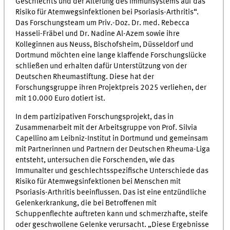
Geschlechts und der Alterung des Immunsystems auf das
Risiko für Atemwegsinfektionen bei Psoriasis-Arthritis“.
Das Forschungsteam um Priv.-Doz. Dr. med. Rebecca
Hasseli-Fräbel und Dr. Nadine Al-Azem sowie ihre
Kolleginnen aus Neuss, Bischofsheim, Düsseldorf und
Dortmund möchten eine lange klaffende Forschungslücke
schließen und erhalten dafür Unterstützung von der
Deutschen Rheumastiftung. Diese hat der
Forschungsgruppe ihren Projektpreis 2025 verliehen, der
mit 10.000 Euro dotiert ist.
In dem partizipativen Forschungsprojekt, das in
Zusammenarbeit mit der Arbeitsgruppe von Prof. Silvia
Capellino am Leibniz-Institut in Dortmund und gemeinsam
mit Partnerinnen und Partnern der Deutschen Rheuma-Liga
entsteht, untersuchen die Forschenden, wie das
Immunalter und geschlechtsspezifische Unterschiede das
Risiko für Atemwegsinfektionen bei Menschen mit
Psoriasis-Arthritis beeinflussen. Das ist eine entzündliche
Gelenkerkrankung, die bei Betroffenen mit
Schuppenflechte auftreten kann und schmerzhafte, steife
oder geschwollene Gelenke verursacht. „Diese Ergebnisse