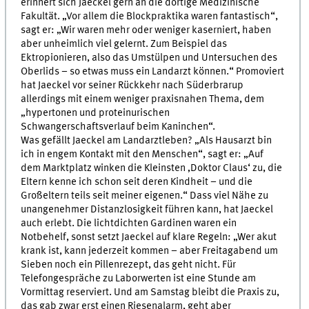
erinnert sich Jaeckel gern an die dortige Medizinische
Fakultät. „Vor allem die Blockpraktika waren fantastisch“,
sagt er: „Wir waren mehr oder weniger kaserniert, haben
aber unheimlich viel gelernt. Zum Beispiel das
Ektropionieren, also das Umstülpen und Untersuchen des
Oberlids – so etwas muss ein Landarzt können.“ Promoviert
hat Jaeckel vor seiner Rückkehr nach Süderbrarup
allerdings mit einem weniger praxisnahen Thema, dem
„hypertonen und proteinurischen
Schwangerschaftsverlauf beim Kaninchen“.
Was gefällt Jaeckel am Landarztleben? „Als Hausarzt bin
ich in engem Kontakt mit den Menschen“, sagt er: „Auf
dem Marktplatz winken die Kleinsten ‚Doktor Claus‘ zu, die
Eltern kenne ich schon seit deren Kindheit – und die
Großeltern teils seit meiner eigenen.“ Dass viel Nähe zu
unangenehmer Distanzlosigkeit führen kann, hat Jaeckel
auch erlebt. Die lichtdichten Gardinen waren ein
Notbehelf, sonst setzt Jaeckel auf klare Regeln: „Wer akut
krank ist, kann jederzeit kommen – aber Freitagabend um
Sieben noch ein Pillenrezept, das geht nicht. Für
Telefongespräche zu Laborwerten ist eine Stunde am
Vormittag reserviert. Und am Samstag bleibt die Praxis zu,
das gab zwar erst einen Riesenalarm, geht aber