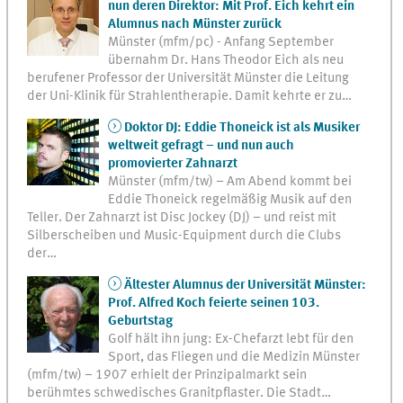
nun deren Direktor: Mit Prof. Eich kehrt ein
Alumnus nach Münster zurück
Münster (mfm/pc) - Anfang September
übernahm Dr. Hans Theodor Eich als neu
berufener Professor der Universität Münster die Leitung
der Uni-Klinik für Strahlentherapie. Damit kehrte er zu…
Doktor DJ: Eddie Thoneick ist als Musiker
weltweit gefragt – und nun auch
promovierter Zahnarzt
Münster (mfm/tw) – Am Abend kommt bei
Eddie Thoneick regelmäßig Musik auf den
Teller. Der Zahnarzt ist Disc Jockey (DJ) – und reist mit
Silberscheiben und Music-Equipment durch die Clubs
der…
Ältester Alumnus der Universität Münster:
Prof. Alfred Koch feierte seinen 103.
Geburtstag
Golf hält ihn jung: Ex-Chefarzt lebt für den
Sport, das Fliegen und die Medizin Münster
(mfm/tw) – 1907 erhielt der Prinzipalmarkt sein
berühmtes schwedisches Granitpflaster. Die Stadt…