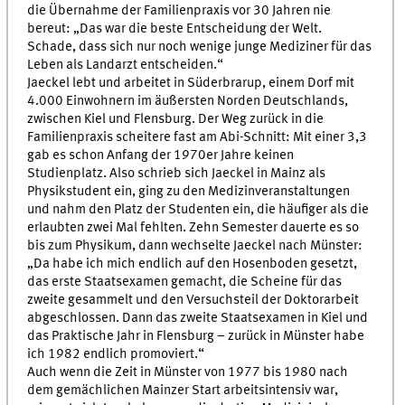
die Übernahme der Familienpraxis vor 30 Jahren nie
bereut: „Das war die beste Entscheidung der Welt.
Schade, dass sich nur noch wenige junge Mediziner für das
Leben als Landarzt entscheiden.“
Jaeckel lebt und arbeitet in Süderbrarup, einem Dorf mit
4.000 Einwohnern im äußersten Norden Deutschlands,
zwischen Kiel und Flensburg. Der Weg zurück in die
Familienpraxis scheitere fast am Abi-Schnitt: Mit einer 3,3
gab es schon Anfang der 1970er Jahre keinen
Studienplatz. Also schrieb sich Jaeckel in Mainz als
Physikstudent ein, ging zu den Medizinveranstaltungen
und nahm den Platz der Studenten ein, die häufiger als die
erlaubten zwei Mal fehlten. Zehn Semester dauerte es so
bis zum Physikum, dann wechselte Jaeckel nach Münster:
„Da habe ich mich endlich auf den Hosenboden gesetzt,
das erste Staatsexamen gemacht, die Scheine für das
zweite gesammelt und den Versuchsteil der Doktorarbeit
abgeschlossen. Dann das zweite Staatsexamen in Kiel und
das Praktische Jahr in Flensburg – zurück in Münster habe
ich 1982 endlich promoviert.“
Auch wenn die Zeit in Münster von 1977 bis 1980 nach
dem gemächlichen Mainzer Start arbeitsintensiv war,