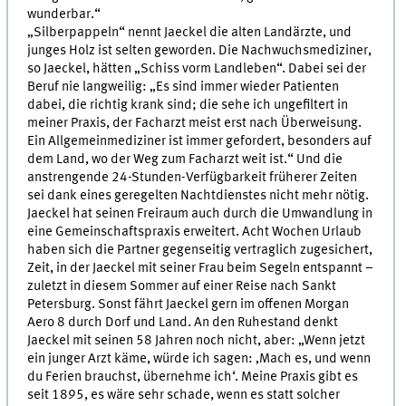
wunderbar.“
„Silberpappeln“ nennt Jaeckel die alten Landärzte, und
junges Holz ist selten geworden. Die Nachwuchsmediziner,
so Jaeckel, hätten „Schiss vorm Landleben“. Dabei sei der
Beruf nie langweilig: „Es sind immer wieder Patienten
dabei, die richtig krank sind; die sehe ich ungefiltert in
meiner Praxis, der Facharzt meist erst nach Überweisung.
Ein Allgemeinmediziner ist immer gefordert, besonders auf
dem Land, wo der Weg zum Facharzt weit ist.“ Und die
anstrengende 24-Stunden-Verfügbarkeit früherer Zeiten
sei dank eines geregelten Nachtdienstes nicht mehr nötig.
Jaeckel hat seinen Freiraum auch durch die Umwandlung in
eine Gemeinschaftspraxis erweitert. Acht Wochen Urlaub
haben sich die Partner gegenseitig vertraglich zugesichert,
Zeit, in der Jaeckel mit seiner Frau beim Segeln entspannt –
zuletzt in diesem Sommer auf einer Reise nach Sankt
Petersburg. Sonst fährt Jaeckel gern im offenen Morgan
Aero 8 durch Dorf und Land. An den Ruhestand denkt
Jaeckel mit seinen 58 Jahren noch nicht, aber: „Wenn jetzt
ein junger Arzt käme, würde ich sagen: ‚Mach es, und wenn
du Ferien brauchst, übernehme ich‘. Meine Praxis gibt es
seit 1895, es wäre sehr schade, wenn es statt solcher