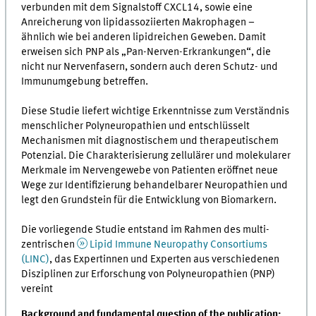
verbunden mit dem Signalstoff CXCL14, sowie eine
Anreicherung von lipidassoziierten Makrophagen –
ähnlich wie bei anderen lipidreichen Geweben. Damit
erweisen sich PNP als „Pan-Nerven-Erkrankungen“, die
nicht nur Nervenfasern, sondern auch deren Schutz- und
Immunumgebung betreffen.
Diese Studie liefert wichtige Erkenntnisse zum Verständnis
menschlicher Polyneuropathien und entschlüsselt
Mechanismen mit diagnostischem und therapeutischem
Potenzial. Die Charakterisierung zellulärer und molekularer
Merkmale im Nervengewebe von Patienten eröffnet neue
Wege zur Identifizierung behandelbarer Neuropathien und
legt den Grundstein für die Entwicklung von Biomarkern.
Die vorliegende Studie entstand im Rahmen des multi-
zentrischen
Lipid Immune Neuropathy Consortiums
(LINC)
, das Expertinnen und Experten aus verschiedenen
Disziplinen zur Erforschung von Polyneuropathien (PNP)
vereint
Background and fundamental question of the publication: