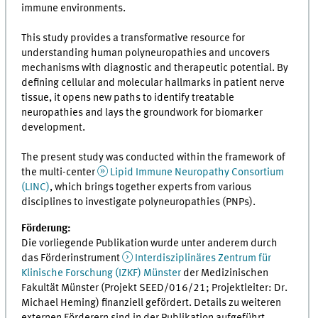
immune environments.
This study provides a transformative resource for
understanding human polyneuropathies and uncovers
mechanisms with diagnostic and therapeutic potential. By
defining cellular and molecular hallmarks in patient nerve
tissue, it opens new paths to identify treatable
neuropathies and lays the groundwork for biomarker
development.
The present study was conducted within the framework of
the multi-center
Lipid Immune Neuropathy Consortium
(LINC)
, which brings together experts from various
disciplines to investigate polyneuropathies (PNPs).
Förderung:
Die vorliegende Publikation wurde unter anderem durch
das Förderinstrument
Interdisziplinäres Zentrum für
Klinische Forschung (IZKF) Münster
der Medizinischen
Fakultät Münster (Projekt SEED/016/21; Projektleiter: Dr.
Michael Heming) finanziell gefördert. Details zu weiteren
externen Förderern sind in der Publikation aufgeführt.