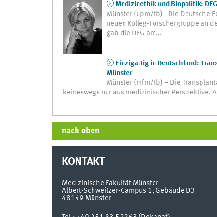
Medizinethik und Biopolitik: DF
Münster (upm/tb) - Die Deutsche F
neuen Kolleg-Forschergruppe an de
gab die DFG am…
Einzigartig in Deutschland: Tra
Münster
Münster (mfm/tb) – Die Transplant
keineswegs nur aus medizinischer Perspektive. An
nach oben
KONTAKT
Medizinische Fakultät Münster
Albert-Schweitzer-Campus 1, Gebäude D3
48149
Münster
Tel.:
+49 251 83 52263 (Dekanat)