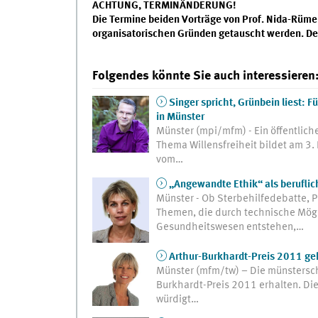
ACHTUNG, TERMINÄNDERUNG!
Die Termine beiden Vorträge von Prof. Nida-Rüme
organisatorischen Gründen getauscht werden. Der 
Folgendes könnte Sie auch interessieren
Singer spricht, Grünbein liest: F
in Münster
Münster (mpi/mfm) - Ein öffentliche
Thema Willensfreiheit bildet am 3.
vom…
„Angewandte Ethik“ als beruflic
Münster - Ob Sterbehilfedebatte, P
Themen, die durch technische Mög
Gesundheitswesen entstehen,…
Arthur-Burkhardt-Preis 2011 geh
Münster (mfm/tw) – Die münstersche
Burkhardt-Preis 2011 erhalten. Di
würdigt…