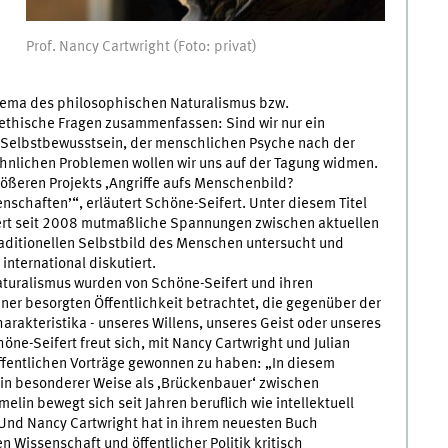
Prof. Nancy Cartwright (Foto: privat)
hema des philosophischen Naturalismus bzw.
thische Fragen zusammenfassen: Sind wir nur ein
 Selbstbewusstsein, der menschlichen Psyche nach der
ähnlichen Problemen wollen wir uns auf der Tagung widmen.
ößeren Projekts ‚Angriffe aufs Menschenbild?
chaften’“, erläutert Schöne-Seifert. Unter diesem Titel
ert seit 2008 mutmaßliche Spannungen zwischen aktuellen
aditionellen Selbstbild des Menschen untersucht und
international diskutiert.
turalismus wurden von Schöne-Seifert und ihren
ner besorgten Öffentlichkeit betrachtet, die gegenüber der
akteristika - unseres Willens, unseres Geist oder unseres
chöne-Seifert freut sich, mit Nancy Cartwright und Julian
ffentlichen Vorträge gewonnen zu haben: „In diesem
in besonderer Weise als ‚Brückenbauer‘ zwischen
elin bewegt sich seit Jahren beruflich wie intellektuell
Und Nancy Cartwright hat in ihrem neuesten Buch
 Wissenschaft und öffentlicher Politik kritisch