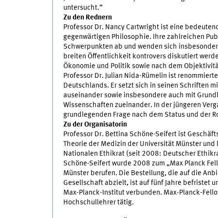
untersucht.“
Zu den Rednern
Professor Dr. Nancy Cartwright ist eine bedeuten
gegenwärtigen Philosophie. Ihre zahlreichen Pu
Schwerpunkten ab und wenden sich insbesondere i
breiten Öffentlichkeit kontrovers diskutiert wer
Ökonomie und Politik sowie nach dem Objektivitä
Professor Dr. Julian Nida-Rümelin ist renommiert
Deutschlands. Er setzt sich in seinen Schriften 
auseinander sowie insbesondere auch mit Grund
Wissenschaften zueinander. In der jüngeren Verg
grundlegenden Frage nach dem Status und der Rol
Zu der Organisatorin
Professor Dr. Bettina Schöne-Seifert ist Geschäft
Theorie der Medizin der Universität Münster und 
Nationalen Ethikrat (seit 2008: Deutscher Ethikra
Schöne-Seifert wurde 2008 zum „Max Planck Fello
Münster berufen. Die Bestellung, die auf die An
Gesellschaft abzielt, ist auf fünf Jahre befristet
Max-Planck-Institut verbunden. Max-Planck-Fello
Hochschullehrer tätig.