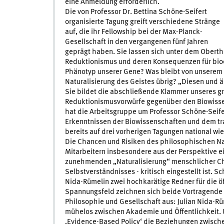
eine Anmeldung erforderlich.
Die von Professor Dr. Bettina Schöne-Seifert
organisierte Tagung greift verschiedene Stränge
auf, die ihr Fellowship bei der Max-Planck-
Gesellschaft in den vergangenen fünf Jahren
geprägt haben. Sie lassen sich unter dem Obert
Reduktionismus und deren Konsequenzen für bioe
Phänotyp unserer Gene? Was bleibt von unserem
Naturalisierung des Geistes übrig? „Diesen und 
Sie bildet die abschließende Klammer unseres gr
Reduktionismusvorwürfe gegenüber den Biowissens
hat die Arbeitsgruppe um Professor Schöne-Seif
Erkenntnissen der Biowissenschaften und dem tr
bereits auf drei vorherigen Tagungen national wie 
Die Chancen und Risiken des philosophischen Na
Mitarbeitern insbesondere aus der Perspektive ei
zunehmenden „Naturalisierung“ menschlicher Char
Selbstverständnisses - kritisch eingestellt ist. S
Nida-Rümelin zwei hochkarätige Redner für die ö
Spannungsfeld zeichnen sich beide Vortragende 
Philosophie und Gesellschaft aus: Julian Nida-Rüm
mühelos zwischen Akademie und Öffentlichkeit. 
‚Evidence-Based Policy‘ die Beziehungen zwischen