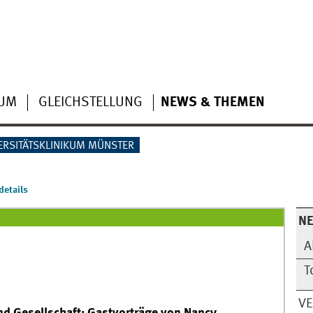
IUM
GLEICHSTELLUNG
NEWS & THEMEN
ERSITÄTSKLINIKUM MÜNSTER
etails
N
A
T
V