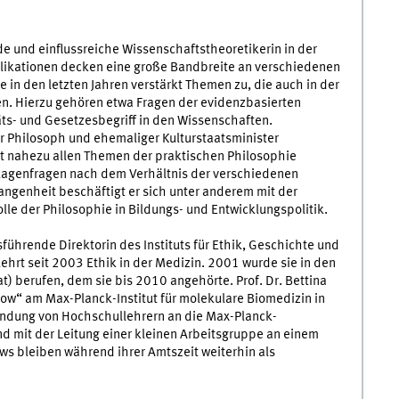
de und einflussreiche Wissenschaftstheoretikerin in der
blikationen decken eine große Bandbreite an verschiedenen
n den letzten Jahren verstärkt Themen zu, die auch in der
den. Hierzu gehören etwa Fragen der evidenzbasierten
ts- und Gesetzesbegriff in den Wissenschaften.
er Philosoph und ehemaliger Kulturstaatsminister
mit nahezu allen Themen der praktischen Philosophie
lagenfragen nach dem Verhältnis der verschiedenen
angenheit beschäftigt er sich unter anderem mit der
le der Philosophie in Bildungs- und Entwicklungspolitik.
sführende Direktorin des Instituts für Ethik, Geschichte und
lehrt seit 2003 Ethik in der Medizin. 2001 wurde sie in den
t) berufen, dem sie bis 2010 angehörte. Prof. Dr. Bettina
w“ am Max-Planck-Institut für molekulare Biomedizin in
bindung von Hochschullehrern an die Max-Planck-
 und mit der Leitung einer kleinen Arbeitsgruppe an einem
ws bleiben während ihrer Amtszeit weiterhin als