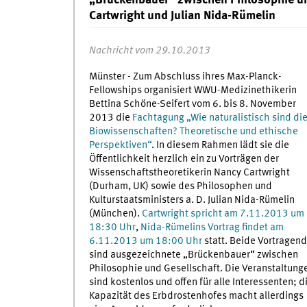
„Brückenbauer“ zwischen Philosophie un
Cartwright und Julian Nida-Rümelin
Nachricht vom 29.10.2013
Münster - Zum Abschluss ihres Max-Planck-
Fellowships organisiert WWU-Medizinethikerin
Bettina Schöne-Seifert vom 6. bis 8. November
2013 die
Fachtagung „Wie naturalistisch sind di
Biowissenschaften? Theoretische und ethische
Perspektiven“
. In diesem Rahmen lädt sie die
Öffentlichkeit herzlich ein zu Vorträgen der
Wissenschaftstheoretikerin Nancy Cartwright
(Durham, UK) sowie des Philosophen und
Kulturstaatsministers a. D. Julian Nida-Rümelin
(München).
Cartwright spricht am 7.11.2013 um
18:30 Uhr
,
Nida-Rümelins Vortrag findet am
6.11.2013 um 18:00 Uhr
statt. Beide Vortragen
sind ausgezeichnete „Brückenbauer“ zwischen
Philosophie und Gesellschaft. Die Veranstaltung
sind kostenlos und offen für alle Interessenten; d
Kapazität des Erbdrostenhofes macht allerdings