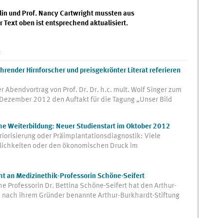
lin und Prof. Nancy Cartwright mussten aus
Text oben ist entsprechend aktualisiert.
:
ührender Hirnforscher und preisgekrönter Literat referieren
r Abendvortrag von Prof. Dr. Dr. h.c. mult. Wolf Singer zum
 Dezember 2012 den Auftakt für die Tagung „Unser Bild
he Weiterbildung: Neuer Studienstart im Oktober 2012
riorisierung oder Präimplantationsdiagnostik: Viele
lichkeiten oder den ökonomischen Druck im
t an Medizinethik-Professorin Schöne-Seifert
 Professorin Dr. Bettina Schöne-Seifert hat den Arthur-
e nach ihrem Gründer benannte Arthur-Burkhardt-Stiftung