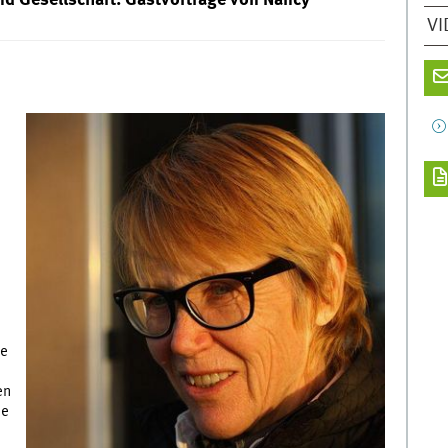
d Gesellschaft: Gastvorträge von Nancy
VI
e
de
en
ie