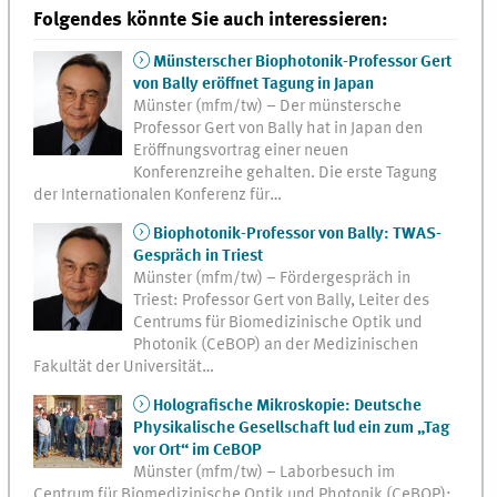
Folgendes könnte Sie auch interessieren:
Münsterscher Biophotonik-Professor Gert
von Bally eröffnet Tagung in Japan
Münster (mfm/tw) – Der münstersche
Professor Gert von Bally hat in Japan den
Eröffnungsvortrag einer neuen
Konferenzreihe gehalten. Die erste Tagung
der Internationalen Konferenz für…
Biophotonik-Professor von Bally: TWAS-
Gespräch in Triest
Münster (mfm/tw) – Fördergespräch in
Triest: Professor Gert von Bally, Leiter des
Centrums für Biomedizinische Optik und
Photonik (CeBOP) an der Medizinischen
Fakultät der Universität…
Holografische Mikroskopie: Deutsche
Physikalische Gesellschaft lud ein zum „Tag
vor Ort“ im CeBOP
Münster (mfm/tw) – Laborbesuch im
Centrum für Biomedizinische Optik und Photonik (CeBOP):