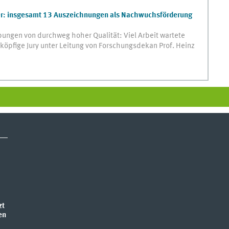
er: insgesamt 13 Auszeichnungen als Nachwuchsförderung
ungen von durchweg hoher Qualität: Viel Arbeit wartete
öpfige Jury unter Leitung von Forschungsdekan Prof. Heinz
zt
en