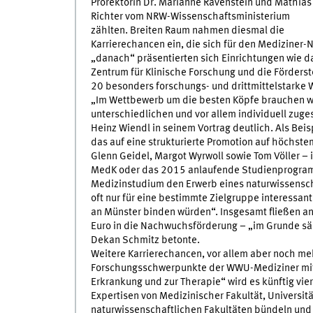
Prorektorin Dr. Marianne Ravenstein und Mathias
Richter vom NRW-Wissenschaftsministerium
zählten. Breiten Raum nahmen diesmal die
Karrierechancen ein, die sich für den Mediziner
„danach“ präsentierten sich Einrichtungen wie das
Zentrum für Klinische Forschung und die Förders
20 besonders forschungs- und drittmittelstarke W
„Im Wettbewerb um die besten Köpfe brauchen wi
unterschiedlichen und vor allem individuell zu
Heinz Wiendl in seinem Vortrag deutlich. Als Bei
das auf eine strukturierte Promotion auf höchstem
Glenn Geidel, Margot Wyrwoll sowie Tom Völler –
MedK oder das 2015 anlaufende Studienprogramm
Medizinstudium den Erwerb eines naturwissenscha
oft nur für eine bestimmte Zielgruppe interessant
an Münster binden würden“. Insgesamt fließen an 
Euro in die Nachwuchsförderung – „im Grunde sä
Dekan Schmitz betonte.
Weitere Karrierechancen, vor allem aber noch meh
Forschungsschwerpunkte der WWU-Mediziner mit s
Erkrankung und zur Therapie“ wird es künftig vi
Expertisen von Medizinischer Fakultät, Universit
naturwissenschaftlichen Fakultäten bündeln und