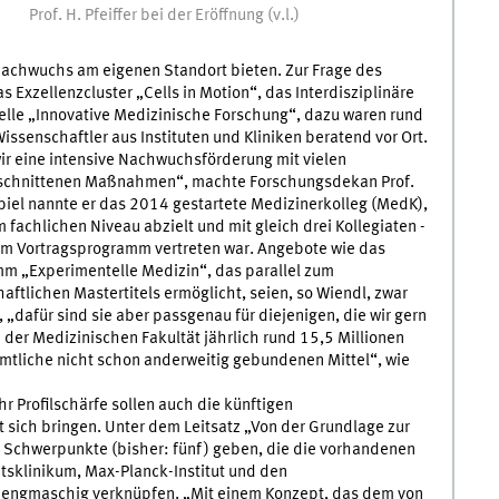
Prof. H. Pfeiffer bei der Eröffnung (v.l.)
-Nachwuchs am eigenen Standort bieten. Zur Frage des
 Exzellenzcluster „Cells in Motion“, das Interdisziplinäre
telle „Innovative Medizinische Forschung“, dazu waren rund
issenschaftler aus Instituten und Kliniken beratend vor Ort.
r eine intensive Nachwuchsförderung mit vielen
geschnittenen Maßnahmen“, machte Forschungsdekan Prof.
spiel nannte er das 2014 gestartete Medizinerkolleg (MedK),
 fachlichen Niveau abzielt und mit gleich drei Kollegiaten -
 im Vortragsprogramm vertreten war. Angebote wie das
 „Experimentelle Medizin“, das parallel zum
ftlichen Mastertitels ermöglicht, seien, so Wiendl, zwar
, „dafür sind sie aber passgenau für diejenigen, die wir gern
der Medizinischen Fakultät jährlich rund 15,5 Millionen
mtliche nicht schon anderweitig gebundenen Mittel“, wie
r Profilschärfe sollen auch die künftigen
ich bringen. Unter dem Leitsatz „Von der Grundlage zur
er Schwerpunkte (bisher: fünf) geben, die die vorhandenen
ätsklinikum, Max-Planck-Institut und den
 engmaschig verknüpfen. „Mit einem Konzept, das dem von