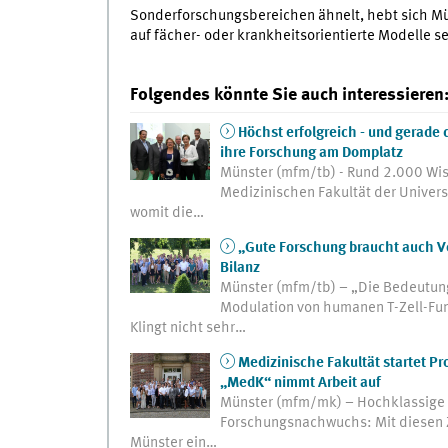
Sonderforschungsbereichen ähnelt, hebt sich Mü
auf fächer- oder krankheitsorientierte Modelle se
Folgendes könnte Sie auch interessieren
Höchst erfolgreich - und gerade
ihre Forschung am Domplatz
Münster (mfm/tb) - Rund 2.000 Wis
Medizinischen Fakultät der Univers
womit die…
„Gute Forschung braucht auch Vo
Bilanz
Münster (mfm/tb) – „Die Bedeutun
Modulation von humanen T-Zell-Fun
Klingt nicht sehr…
Medizinische Fakultät startet Pr
„MedK“ nimmt Arbeit auf
Münster (mfm/mk) – Hochklassige V
Forschungsnachwuchs: Mit diesen Zi
Münster ein…