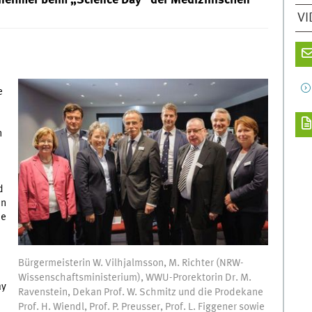
ilnehmer beim „Science Day“ der Medizinischen
VI
e
n
d
en
ie
Bürgermeisterin W. Vilhjalmsson, M. Richter (NRW-
Wissenschaftsministerium), WWU-Prorektorin Dr. M.
ay
Ravenstein, Dekan Prof. W. Schmitz und die Prodekane
Prof. H. Wiendl, Prof. P. Preusser, Prof. L. Figgener sowie