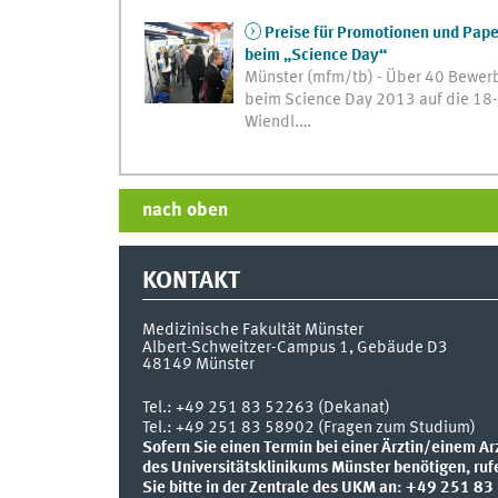
Preise für Promotionen und Pap
beim „Science Day“
Münster (mfm/tb) - Über 40 Bewerb
beim Science Day 2013 auf die 18-k
Wiendl.…
nach oben
KONTAKT
Medizinische Fakultät Münster
Albert-Schweitzer-Campus 1, Gebäude D3
48149
Münster
Tel.:
+49 251 83 52263 (Dekanat)
Tel.: +49 251 83 58902 (Fragen zum Studium)
Sofern Sie einen Termin bei einer Ärztin/einem Ar
des Universitätsklinikums Münster benötigen, ruf
Sie bitte in der Zentrale des UKM an: +49 251 83