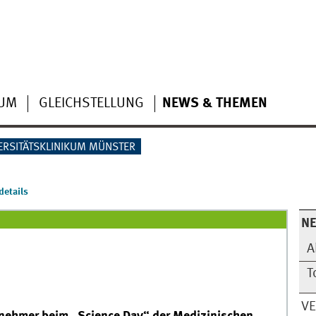
IUM
GLEICHSTELLUNG
NEWS & THEMEN
ERSITÄTSKLINIKUM MÜNSTER
etails
N
A
T
V