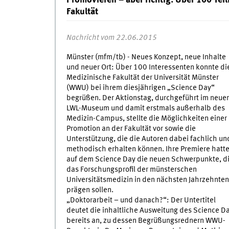
Promovieren – aber richtig: Über 100 Te
Fakultät
Nachricht vom 22.06.2015
Münster (mfm/tb) - Neues Konzept, neue Inhalte
und neuer Ort: Über 100 Interessenten konnte di
Medizinische Fakultät der Universität Münster
(WWU) bei ihrem diesjährigen „Science Day“
begrüßen. Der Aktionstag, durchgeführt im neue
LWL-Museum und damit erstmals außerhalb des
Medizin-Campus, stellte die Möglichkeiten einer
Promotion an der Fakultät vor sowie die
Unterstützung, die die Autoren dabei fachlich un
methodisch erhalten können. Ihre Premiere hatt
auf dem Science Day die neuen Schwerpunkte, d
das Forschungsprofil der münsterschen
Universitätsmedizin in den nächsten Jahrzehnten
prägen sollen.
„Doktorarbeit – und danach?“: Der Untertitel
deutet die inhaltliche Ausweitung des Science D
bereits an, zu dessen Begrüßungsrednern WWU-