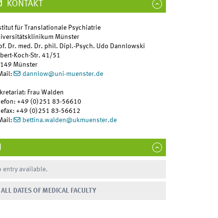
KONTAKT
stitut für Translationale Psychiatrie
iversitätsklinikum Münster
of. Dr. med. Dr. phil. Dipl.-Psych. Udo Dannlowski
bert-Koch-Str. 41/51
149 Münster
Mail:
dannlow
@
uni-muenster.de
kretariat: Frau Walden
lefon: +49 (0)251 83-56610
lefax: +49 (0)251 83-56612
Mail:
bettina.walden
@
ukmuenster.de
 entry available.
ALL DATES OF MEDICAL FACULTY