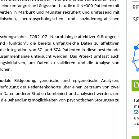
ll eine umfangreiche Längsschnittstudie mit N=300 Patienten mit
R
werden in Marburg und Münster rekrutiert und umfassend mit
inischen, neuropsychologischen und soziodemografischen
SF
rschungseinheit FOR2107 "Neurobiologie affektiver Störungen -
und -funktion", die bereits umfangreiche Daten zu affektiven
e Integration von SZ- und SZA-Patienten in diese bestehende
e Zusammenhänge untersucht werden. Das Projekt umfasst auch
gsinitiativen, um Daten zu validieren und die Analyse von
ichen.
dale Bildgebung, genetische und epigenetische Analysen,
Verfolgung der Patientenkohorte über einen Zeitraum von zwei
n Daten anderer Studien kombiniert und analysiert werden, um
nd die Behandlungsmöglichkeiten von psychotischen Störungen zu
Fa
me
un
+4