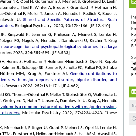
Winter NR, Opel N, Goltermann J, Meinert S, Grotegerd D, Leehr
altemate L, Thiel K, Winter A, Breuer F, Grumbach P, Hofmann H,
s-Odenthal F, Meller T, Jansen A, Nenadic I, Redlich R, Bauer J,
In
nnlowski U.
Shared and Specific Patterns of Structural Brain
Un
sorders.
Biological Psychiatry 2023, 93:178-186. [IF 12.810]
Pr
Ro
rr JK, Ringwald K, Lemmer G, Philipsen A, Meinert S, Lemke H,
48
etzger FG, Nagels A, Nenadić I, Dannlowski U, Kircher T, Krug
E-
f neuro-cognition and psychopathological syndromes in a large
isorders 2023, 324:589-599. [IF 6.533]
Se
tt SH, Herms S, Hoffmann P, Heilmann-Heimbach S, Opel N, Repple
Te
U, Kalman JL, Schaupp SK, Senner F, Schulte EC, Falkai PG, Schulze
Te
M, Nöthen MM, Krug A, Forstner AJ.
Genetic contributions to
E-
ients with major depressive disorder, bipolar disorder, and
ia Research 2023, 252:161-171. [IF 4.662]
wald KG, Thomas-Odenthal F, Meller T, Steinsträter O, Waltemate L,
 K, Grotegerd D, Hahn T, Jansen A, Dannlowski U, Krug A, Nenadić
No
volume is a common feature of patients with major depression,
 disorders.
Molecular Psychiatry 2022, 27:4234-4243. *these
h K, Mosebach J, Ettinger U, Grant P, Meinert S, Opel N, Lemke H,
uer TFM, Forstner AJ, Heilmann-Heimbach S, Hall ASM, Awasthi S,