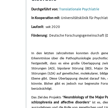
Durchgeführt von:
Translationale Psychiatrie
In Kooperation mit
:
Universitätsklinik für Psychi
Laufzeit:
seit
2020
Förderung:
Deutsche Forschungsgemeinschaft (
In den letzten Jahrzehnten konnten durch gene
Erkenntnisse über die Pathophysiologie psychot
festgestellt, dass es eine große Überlappung zw
Störungen (AD), bipolarer Störung (BD), Major D
Störungen (SZA) auf genetischer, molekularer, bild
Ebene gibt. Diese Überlappung deutet darauf hin,
könnte. Bisher gibt es jedoch nur begrenzte Forsc
berücksichtigt.
Das Ziel des Projekts "
Neurobiology of the Major Psy
schizophrenia and affective disorders
" ist es, di
auszudehnen und die Rolle von genetischen und Umw