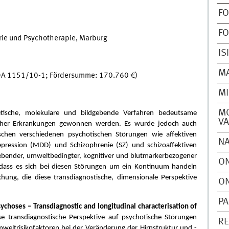
FO
F
atrie und Psychotherapie, Marburg
IS
M
DA 1151/10-1; Fördersumme: 170.760 €)
MI
MO
tische, molekulare und bildgebende Verfahren bedeutsame
VA
ischer Erkrankungen gewonnen werden. Es wurde jedoch auch
ischen verschiedenen psychotischen Störungen wie affektiven
N
epression (MDD) und Schizophrenie (SZ) und schizoaffektiven
gebender, umweltbedingter, kognitiver und blutmarkerbezogener
ON
 dass es sich bei diesen Störungen um ein Kontinuum handeln
hung, die diese transdiagnostische, dimensionale Perspektive
ON
PA
choses – Transdiagnostic and longitudinal characterisation of
ese transdiagnostische Perspektive auf psychotische Störungen
RE
eltrisikofaktoren bei der Veränderung der Hirnstruktur und -