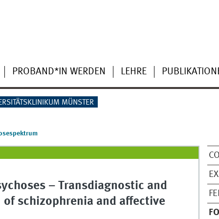
PROBAND*IN WERDEN
LEHRE
PUBLIKATION
ERSITÄTSKLINIKUM MÜNSTER
osespektrum
C
E
sychoses – Transdiagnostic and
FE
 of schizophrenia and affective
F