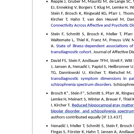
Repple J, Gruber M, Mauritz M, de Lange SC, 
EJ, Enneking V, Borgers T, Klug M, Lemke H, W
Stein F, Brosch K, Ringwald KG, Pfarr J, Thoma
Kircher T, Hahn T, van den Heuvel M, Da
Connectivity Across Affective and Psychotic Di
Stein F, Schmitt S, Brosch K, Meller T, Pfa
Waltemate L, Thiel K, Franz M, Preuss UW, M
A.
State of illness-dependent associations o
transdiagnostic cohort.
Journal of Affective D
David FS, Stein F, Andlauer TFM, Streit F, Wi
J, Jansen A, Nenadić I, Papiol S, Heilbronner 
TG, Dannlowski U, Kircher T, Rietschel 
transdiagnostic symptom dimensions in pat
schizophrenia spectrum disorders.
Schizophren
Brosch K*, Stein F*, Schmitt S, Pfarr JK, Ring
Lemke H, Meinert S, Winter A, Breuer F, Thiel
I, Kircher T.
Reduced hippocampal gray matter 
bipolar disorder, and schizophrenia spectrum
authors contributed equally [IF 13.437]
Nenadić I, Meller T, Schmitt S, Stein F, Brosc
Fingas S, Förster K, Hahn T, Jansen A, Andla