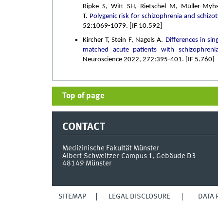
Ripke S, Witt SH, Rietschel M, Müller-Myh
T.
Polygenic risk for schizophrenia and schizoty
52:1069-1079. [IF 10.592]
Kircher T, Stein F, Nagels A.
Differences in si
matched acute patients with schizophreni
Neuroscience 2022, 272:395-401. [IF 5.760]
Top of page
CONTACT
Medizinische Fakultät Münster
Albert-Schweitzer-Campus 1, Gebäude D3
48149
Münster
SITEMAP
LEGAL DISCLOSURE
DATA 