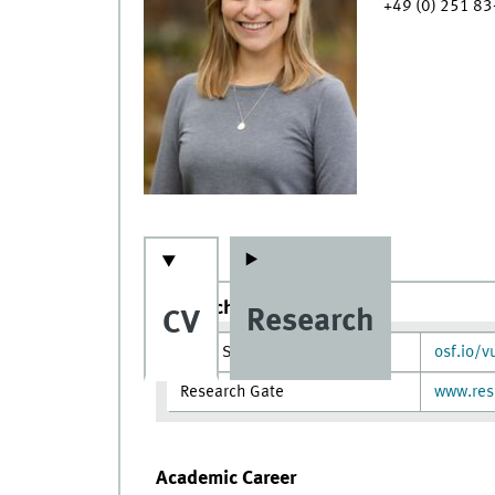
+49 (0) 251 8
Research Profiles
Research
CV
Open Science Framework
osf.io/
Research Gate
www.res
Academic Career