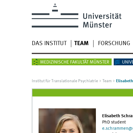
DAS INSTITUT
TEAM
FORSCHUNG
MEDIZINISCHE FAKULTÄT MÜNSTER
UNIV
Institut für Translationale Psychiatrie
Team
Elisabet
Elisabeth Schr
PhD student
e.schrammen
@