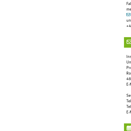
Fa
me
un
+4
In
Un
Pr
Ro
48
E-
Se
Te
Te
E-