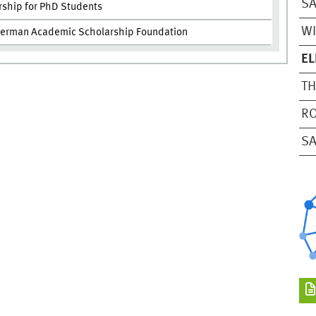
S
ship for PhD Students
WI
German Academic Scholarship Foundation
E
TH
R
S