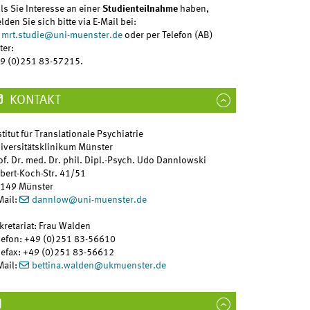
lls Sie Interesse an einer
Studienteilnahme
haben,
lden Sie sich bitte via E-Mail bei:
mrt.studie
@
uni-muenster.de
oder per Telefon (AB)
ter:
9 (0)251 83-57215.
KONTAKT
stitut für Translationale Psychiatrie
iversitätsklinikum Münster
of. Dr. med. Dr. phil. Dipl.-Psych. Udo Dannlowski
bert-Koch-Str. 41/51
149 Münster
Mail:
dannlow
@
uni-muenster.de
kretariat: Frau Walden
lefon: +49 (0)251 83-56610
lefax: +49 (0)251 83-56612
Mail:
bettina.walden
@
ukmuenster.de