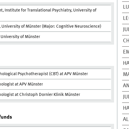
LU
, Institute for Translational Psychiatry, University of
LE
 University of Münster (Major: Cognitive Neuroscience)
JU
 University of Münster
CH
EM
H
hological Psychotherapist (CBT) at APV Münster
MA
hologist at APV Münster
A
hologist at Christoph Dornier Klinik Münster
JU
H
 funds
AL