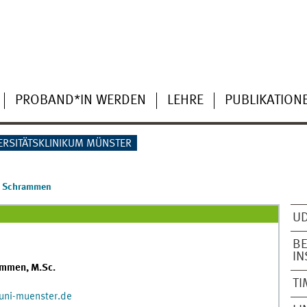
PROBAND*IN WERDEN
LEHRE
PUBLIKATION
ERSITÄTSKLINIKUM MÜNSTER
h Schrammen
UD
BE
I
ammen, M.Sc.
TI
uni-muenster.de