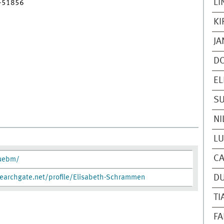
L
3-51856
KI
JA
DO
EL
SU
NI
LU
CA
vuebm/
earchgate.net/profile/Elisabeth-Schrammen
DU
TI
FA