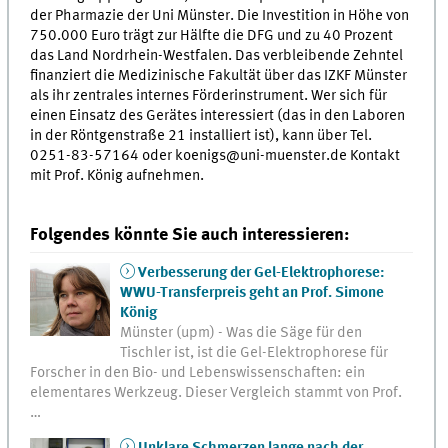
der Pharmazie der Uni Münster. Die Investition in Höhe von
750.000 Euro trägt zur Hälfte die DFG und zu 40 Prozent
das Land Nordrhein-Westfalen. Das verbleibende Zehntel
finanziert die Medizinische Fakultät über das IZKF Münster
als ihr zentrales internes Förderinstrument. Wer sich für
einen Einsatz des Gerätes interessiert (das in den Laboren
in der Röntgenstraße 21 installiert ist), kann über Tel.
0251-83-57164 oder
koenigs@uni-muenster.de Kontakt
mit Prof. König aufnehmen.
Folgendes könnte Sie auch interessieren:
Verbesserung der Gel-Elektrophorese:
WWU-Transferpreis geht an Prof. Simone
König
Münster (upm) - Was die Säge für den
Tischler ist, ist die Gel-Elektrophorese für
Forscher in den Bio- und Lebenswissenschaften: ein
elementares Werkzeug. Dieser Vergleich stammt von Prof.
…
Unklare Schmerzen lange nach der