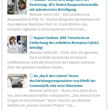
Verletzung: DFG fördert Kooperationsstudie
mit münsterscher Beteiligung
Münster (mfm/mk) – Die münstersche
Bioanalytikerin Prof. Dr. Simone König wird gemeinsam mit
dem Mainzer Mediziner Prof. Dr. Frank Birklein das
komplex-regionale Schmerzsyndrom erforschen.…
Kaposi-Sarkom: IZKF-Forscherin an
Entdeckung des zellulären Rezeptors EphA2
beteiligt
Münster (mfm/tb) - Viele, über die gesamte
Haut verteilte dunkelrote bis braune
Gefäßtumoren sind die Anzeichen des Kaposi-Sarkoms.
Über den genauen Auslöser dieser…
Im „Buch des Lebens“ lesen:
Hochleistungssequenzierer erschließt der
Genanalytik eine neue Dimension
Münster (mfm/pc) – Rund zehn Jahre ist es
her, dass Wissenschaftler verkündeten: „Das menschliche
Erbgut ist entschlüsselt.“ Auch Forscher aus Münster
wirkten am „Human Genome Project“ mit.…