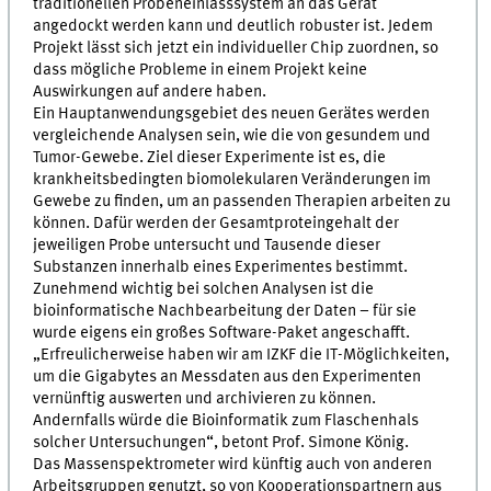
traditionellen Probeneinlasssystem an das Gerät
angedockt werden kann und deutlich robuster ist. Jedem
Projekt lässt sich jetzt ein individueller Chip zuordnen, so
dass mögliche Probleme in einem Projekt keine
Auswirkungen auf andere haben.
Ein Hauptanwendungsgebiet des neuen Gerätes werden
vergleichende Analysen sein, wie die von gesundem und
Tumor-Gewebe. Ziel dieser Experimente ist es, die
krankheitsbedingten biomolekularen Veränderungen im
Gewebe zu finden, um an passenden Therapien arbeiten zu
können. Dafür werden der Gesamtproteingehalt der
jeweiligen Probe untersucht und Tausende dieser
Substanzen innerhalb eines Experimentes bestimmt.
Zunehmend wichtig bei solchen Analysen ist die
bioinformatische Nachbearbeitung der Daten – für sie
wurde eigens ein großes Software-Paket angeschafft.
„Erfreulicherweise haben wir am IZKF die IT-Möglichkeiten,
um die Gigabytes an Messdaten aus den Experimenten
vernünftig auswerten und archivieren zu können.
Andernfalls würde die Bioinformatik zum Flaschenhals
solcher Untersuchungen“, betont Prof. Simone König.
Das Massenspektrometer wird künftig auch von anderen
Arbeitsgruppen genutzt, so von Kooperationspartnern aus