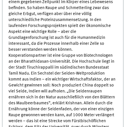
einem gegebenen Zeitpunkt im Körper eines Lebewesens
befinden. So haben Raupe und Schmetterling zwar das
gleiche Erbgut, verfügen aber über eine völlig
unterschiedliche Proteinzusammensetzung. In den
laufenden Forschungsprojekten spielt der ökonomische
Aspekt eine wichtige Rolle – aber die
Grundlagenforschung ist auch für die Humanmedizin
interessant, da die Prozesse innerhalb einer Zelle so
besser verstanden werden können.
Kooperationspartner ist eine Gruppe von Biotechnologen
an der Bharathidasan-Universität. Die Hochschule liegt in
der Stadt Tiruchirappalli im südindischen Bundesstaat
Tamil Nadu. Ein Sechstel der Seiden-Weltproduktion
kommt aus Indien – ein wichtiger Wirtschaftsfaktor, der an
Gewicht gewinnen soll: Noch produziert China doppelt so
viel Seide, Indien will aufholen. „Die Seidenraupen
ernähren sich in der Natur ausschließlich von den Blättern
des Maulbeerbaumes“, erklärt Krishnan. Allein durch die
Ernährung könne der Seidenfaden, der von einer einzigen
Raupe gewonnen werden kann, auf 1000 Meter verlängert
werden – das ist eine Strecke vom Fürstbischöflichen
Schloss, dem Sitz der Universität, quer durch Münsters