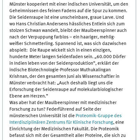
Münster kooperiert mit einer indischen Universität, um den
Geheimnissen des feinen Fadens auf die Spur zu kommen.
Die Seidenraupe ist eine unscheinbare, graue Larve. Und
wo Hans Christian Andersens hässliches Entlein sich zum
stolzen Schwan wandelt, bleibt der Maulbeerspinner auch
nach der Verpuppung farblos – ein haariger, mehlig-
weißer Schmetterling. Spannend ist, was sich dazwischen
abspielt: Die Raupe wickelt sich in einen einzigen,
hunderte Meter langen Seidenfaden sein. „60.000 Dörfer
in Indien leben von der Seidenproduktion“, erklärt der
indische Biotechnologie-Professor Muthukalingan
Krishnan, der den gesamten Juni als Wissenschaftler in
Münster verbracht hat: „Auch deshalb liegt uns die
Erforschung der Seidenraupe auf molekularbiologischer
Ebene am Herzen.“
Was aber hat der Maulbeerspinner mit medizinischer
Forschung zu tun? Federführend auf Seite der
münsterschen Universität ist die
Proteomik-Gruppe des
Interdisziplinären Zentrums für Klinische Forschung
, eine
Einrichtung der Medizinischen Fakultät. Die Proteomik
befasst sich mit der Gesamtheit aller Proteine, die sich zu