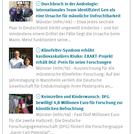
Durchbruch in der Andrologie:
internationales Team identifiziert Gen als
eine Ursache für männliche Unfruchtbarkeit
Münster (mfm/mk) – Etwa jedes sechste
Paar in Deutschland bleibt ungewollt kinderlos – und bei
mindestens einem Drittel der Fälle liegt die Ursache beim
Mann. Meist funktioniert seine…
Klinefelter-Syndrom erhöht
kardiovaskuläres Risiko: EXAKT-Projekt
erhält DGE-Preis für seine Forschungen
Münster (mfm/tb) - Auszeichnung für die
münstersche Klinefelter-Forschung: Auf der
Jahrestagung in Mannheim verlieh die Deutsche
Gesellschaft für Endokrinologie ihren Posterpreis an…
Keimzellen und Kinderwunsch: DFG
bewilligt 4,8 Millionen Euro für Forschung zur
künstlichen Befruchtung
Münster (mfm/tw) - Fast fünf Millionen Euro
für die zweite Halbzeit: Die Deutsche
Forschungsgemeinschaft (DFG) fördert die Forschergruppe
„Germ Cell Potential“…