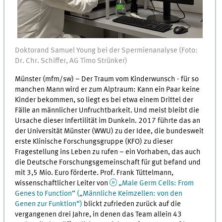
Doktorand Samuel Young bei der Spermienanalyse (Foto:
Dr. Chr. Schiffer, AG Timo Strünker)
Münster (mfm/sw) – Der Traum vom Kinderwunsch - für so
manchen Mann wird er zum Alptraum: Kann ein Paar keine
Kinder bekommen, so liegt es bei etwa einem Drittel der
Fälle an männlicher Unfruchtbarkeit. Und meist bleibt die
Ursache dieser Infertilität im Dunkeln. 2017 führte das an
der Universität Münster (WWU) zu der Idee, die bundesweit
erste Klinische Forschungsgruppe (KFO) zu dieser
Fragestellung ins Leben zu rufen – ein Vorhaben, das auch
die Deutsche Forschungsgemeinschaft für gut befand und
mit 3,5 Mio. Euro förderte. Prof. Frank Tüttelmann,
wissenschaftlicher Leiter von
„Male Germ Cells: From
Genes to Function“ („Männliche Keimzellen: von den
Genen zur Funktion“)
blickt zufrieden zurück auf die
vergangenen drei Jahre, in denen das Team allein 43