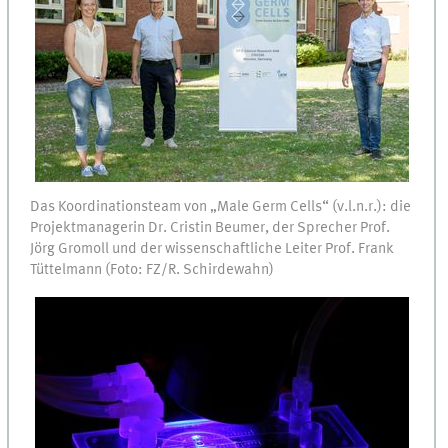
Das Koordinationsteam von „Male Germ Cells“ (v.l.n.r.): die
Projektmanagerin Dr. Cristin Beumer, der Sprecher Prof.
Jörg Gromoll und der wissenschaftliche Leiter Prof. Frank
Tüttelmann (Foto: FZ/R. Schirdewahn)