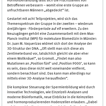
Hormonbehandlung lässt sich die Fruchtbarkeit von
Betroffenen verbessern – womit eine erste Gruppe an
unfruchtbaren Männern „abgedeckt“ ist.
Gestartet mit acht Teilprojekten, wird sich das
Themenspektrum der Gruppe in der zweiten – wiederum
dreijährigen - Förderperiode auf elf erweitern. Zu den
Neuzugängen gehört eine Zusammenarbeit mit dem Max-
Planck-Institut (MPI) für molekulare Biomedizin in Münster:
Dr. Juan M. Vaquerizas widmet sich dort der Analyse der
3D-Struktur der DNA. „Oft stellt man sich diese als
Zentimeterband vor, tatsächlich gleicht sie aber eher
einem Wollknäuel“, so Gromoll. „Findet man also
Mutationen an ‚Position fünf‘ und ‚Position 9000‘, so kann
es sein, dass diese nicht weit voneinander entfernt,
sondern benachbart sind. Das kann man allerdings nur
mittels einer 3D-Analyse herausfinden“.
Die komplexe Steuerung der Spermienbildung wird durch
innovative Technologien, wie Einzelzell-Analysen und
moderne Bioinformatik, neue Einblicke in die Keimzellen
und hormonproduzierenden Hodenzellen erlauben. „Dabei