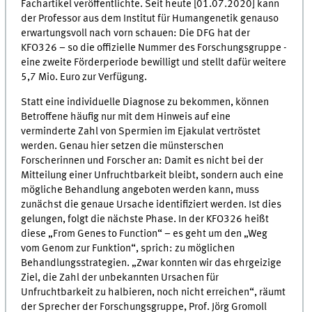
Fachartikel veröffentlichte. Seit heute [01.07.2020] kann
der Professor aus dem Institut für Humangenetik genauso
erwartungsvoll nach vorn schauen: Die DFG hat der
KFO326 – so die offizielle Nummer des Forschungsgruppe -
eine zweite Förderperiode bewilligt und stellt dafür weitere
5,7 Mio. Euro zur Verfügung.
Statt eine individuelle Diagnose zu bekommen, können
Betroffene häufig nur mit dem Hinweis auf eine
verminderte Zahl von Spermien im Ejakulat vertröstet
werden. Genau hier setzen die münsterschen
Forscherinnen und Forscher an: Damit es nicht bei der
Mitteilung einer Unfruchtbarkeit bleibt, sondern auch eine
mögliche Behandlung angeboten werden kann, muss
zunächst die genaue Ursache identifiziert werden. Ist dies
gelungen, folgt die nächste Phase. In der KFO326 heißt
diese „From Genes to Function“ – es geht um den „Weg
vom Genom zur Funktion“, sprich: zu möglichen
Behandlungsstrategien. „Zwar konnten wir das ehrgeizige
Ziel, die Zahl der unbekannten Ursachen für
Unfruchtbarkeit zu halbieren, noch nicht erreichen“, räumt
der Sprecher der Forschungsgruppe, Prof. Jörg Gromoll