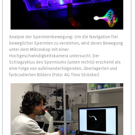
Analyse der Spermienbewegung: Um die Navigation frei
beweglicher Spermien zu verstehen, wird deren Bewegung
unter dem Mikroskop mit einer
Hochgeschwindigkeitskamera untersucht. Der
Schlagzyklus des Spermiums (unten rechts) erscheint als
eine Folge von aufeinanderfolgenden, überlagerten und
farbcodierten Bildern (Foto: AG Timo Strünker)