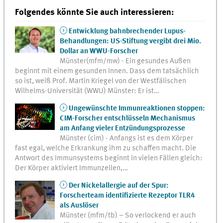
Folgendes könnte Sie auch interessieren:
Entwicklung bahnbrechender Lupus-
Behandlungen: US-Stiftung vergibt drei Mio.
Dollar an WWU-Forscher
Münster(mfm/mw) - Ein gesundes Außen
beginnt mit einem gesunden Innen. Dass dem tatsächlich
so ist, weiß Prof. Martin Kriegel von der Westfälischen
Wilhelms-Universität (WWU) Münster: Er ist…
Ungewünschte Immunreaktionen stoppen:
CIM-Forscher entschlüsseln Mechanismus
am Anfang vieler Entzündungsprozesse
Münster (cim) - Anfangs ist es dem Körper
fast egal, welche Erkrankung ihm zu schaffen macht. Die
Antwort des Immunsystems beginnt in vielen Fällen gleich:
Der Körper aktiviert Immunzellen,…
Der Nickelallergie auf der Spur:
Forscherteam identifizierte Rezeptor TLR4
als Auslöser
Münster (mfm/tb) – So verlockend er auch