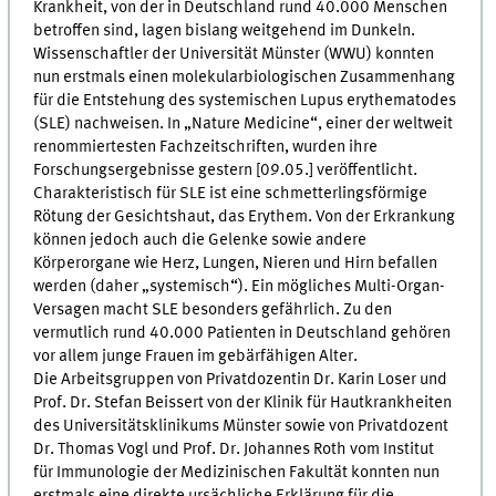
Krankheit, von der in Deutschland rund 40.000 Menschen
betroffen sind, lagen bislang weitgehend im Dunkeln.
Wissenschaftler der Universität Münster (WWU) konnten
nun erstmals einen molekularbiologischen Zusammenhang
für die Entstehung des systemischen Lupus erythematodes
(SLE) nachweisen. In „Nature Medicine“, einer der weltweit
renommiertesten Fachzeitschriften, wurden ihre
Forschungsergebnisse gestern [09.05.] veröffentlicht.
Charakteristisch für SLE ist eine schmetterlingsförmige
Rötung der Gesichtshaut, das Erythem. Von der Erkrankung
können jedoch auch die Gelenke sowie andere
Körperorgane wie Herz, Lungen, Nieren und Hirn befallen
werden (daher „systemisch“). Ein mögliches Multi-Organ-
Versagen macht SLE besonders gefährlich. Zu den
vermutlich rund 40.000 Patienten in Deutschland gehören
vor allem junge Frauen im gebärfähigen Alter.
Die Arbeitsgruppen von Privatdozentin Dr. Karin Loser und
Prof. Dr. Stefan Beissert von der Klinik für Hautkrankheiten
des Universitätsklinikums Münster sowie von Privatdozent
Dr. Thomas Vogl und Prof. Dr. Johannes Roth vom Institut
für Immunologie der Medizinischen Fakultät konnten nun
erstmals eine direkte ursächliche Erklärung für die