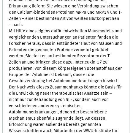
Erkrankung liefern: Sie wiesen eine Verbindung zwischen
den Calcium-bindenden Proteinen MRP8 und MRP14 und T-
Zellen – einer bestimmten Art von weißen Blutkörperchen
– nach.
Mit Hilfe eines eigens dafür entwickelten Mausmodells und
vergleichenden Untersuchungen an Patienten fanden die
Forscher heraus, dass in entzündeter Haut von Mäusen und
Patienten die genannten Proteine vermehrt gebildet
werden. Sie docken an bestimmten Rezeptoren der T-
Zellen an und bringen diese dazu, Interleukin-17 zu
produzieren. Von diesem körpereigenen Botenstoff aus der
Gruppe der Zytokine ist bekannt, dass er die
Gewebezerstörung bei Autoimmunerkrankungen bewirkt.
Der Nachweis dieses Zusammenhangs könnte die Basis für
die Entwicklung neuer therapeutischer Ansätze sein –
nicht nur zur Behandlung von SLE, sondern auch von
verschiedenen anderen systemischen
Autoimmunerkrankungen, denen der beschriebene
Mechanismus ebenfalls zugrunde liegt. An dessen
Erforschung waren außer den bereits genannten
Wissenschaftlern auch Mitarbeiter der WWU-Institute für