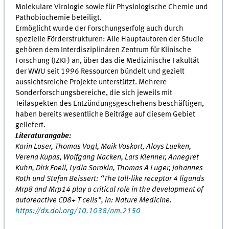
Molekulare Virologie sowie für Physiologische Chemie und
Pathobiochemie beteiligt.
Ermöglicht wurde der Forschungserfolg auch durch
spezielle Förderstrukturen: Alle Hauptautoren der Studie
gehören dem Interdisziplinären Zentrum für Klinische
Forschung (IZKF) an, über das die Medizinische Fakultät
der WWU seit 1996 Ressourcen bündelt und gezielt
aussichtsreiche Projekte unterstützt. Mehrere
Sonderforschungsbereiche, die sich jeweils mit
Teilaspekten des Entzündungsgeschehens beschäftigen,
haben bereits wesentliche Beiträge auf diesem Gebiet
geliefert.
Literaturangabe:
Karin Loser, Thomas Vogl, Maik Voskort, Aloys Lueken,
Verena Kupas, Wolfgang Nacken, Lars Klenner, Annegret
Kuhn, Dirk Foell, Lydia Sorokin, Thomas A Luger, Johannes
Roth und Stefan Beissert: “The toll-like receptor 4 ligands
Mrp8 and Mrp14 play a critical role in the development of
autoreactive CD8+ T cells”, in: Nature Medicine.
https://dx.doi.org/10.1038/nm.2150