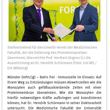
Stellvertretend für den Emeriti-Verein der Medizinischen
Fakultät, der die Dotierung des Promotionspreises
übernimmt, überreichte Prof. Heribert Jürgens (l.) die
Auszeichnung an Dr. Hendrik Schürmann (Foto: Uni MS /
Erk Wibberg)
Münster (mfm/jg) – Bahn frei - Immunzelle im Einsatz: Auf
ihrem Weg zu Entzündungen müssen Abwehrzellen wie die
Monozyten auch gefäßauskleidende Zellen mit einer
Proteinmembran überwinden. Wie die Monozyten die
hierfür notwendigen Kräfte aufbringen und koordinieren
können, hat Dr. Hendrik Schürmann in seiner Doktorarbeit
untersucht. Die Medizinische Fakultät der Universität