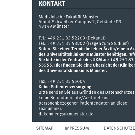
KONTAKT
Medizinische Fakultät Münster
Albert-Schweitzer-Campus 1, Gebäude D3
48149
Münster
Tel.:
+49 251 83 52263 (Dekanat)
Tel.: +49 251 83 58902 (Fragen zum Studium)
Sofern Sie einen Termin bei einer Ärztin/einem Ar
des Universitätsklinikums Münster benötigen, ruf
Sie bitte in der Zentrale des UKM an: +49 251 83
55555.
Hier finden Sie eine Übersicht der Klinike
des Universitätsklinikums Münster.
Fax:
+49 251 83 55004
Keine Patientenversorgung.
Bitte senden Sie aus Gründen des Datenschutzes
keine Befundberichte/Arztbriefe mit
personenbezogenen Patientendaten an diese
Faxnummer.
dekanmed@ukmuenster.de
SITEMAP
IMPRESSUM
DATENSCHUTZ