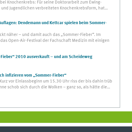
ei Knochenkrebs: Für seine Doktorarbeit zum Ewing-
rn und Jugendlichen verbreiteten Knochenkrebsform, hat…
 Auflagen: Dendemann und Kettcar spielen beim Sommer-
ckt näher – und damit auch das „Sommer-Fieber“. Im
 das Open-Air-Festival der Fachschaft Medizin mit einigen
-Fieber“ 2010 ausverkauft – und am Scheideweg
ich infizieren vom „Sommer-Fieber“
urz vor Einlassbeginn um 15.30 Uhr riss der bis dahin trüb
ne schob sich durch die Wolken – ganz so, als hätte die…