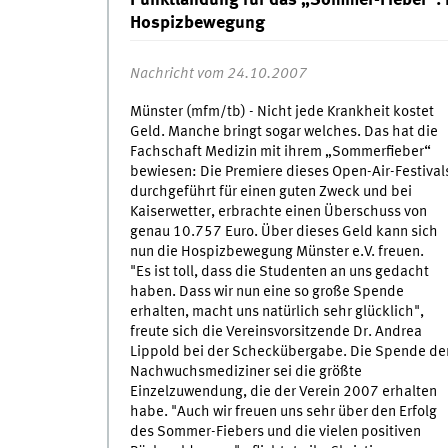
Punktlandung für das „Sommer-Fieber“: 
Hospizbewegung
Nachricht vom 24.10.2007
Münster (mfm/tb) - Nicht jede Krankheit kostet
Geld. Manche bringt sogar welches. Das hat die
Fachschaft Medizin mit ihrem „Sommerfieber“
bewiesen: Die Premiere dieses Open-Air-Festival
durchgeführt für einen guten Zweck und bei
Kaiserwetter, erbrachte einen Überschuss von
genau 10.757 Euro. Über dieses Geld kann sich
nun die Hospizbewegung Münster e.V. freuen.
"Es ist toll, dass die Studenten an uns gedacht
haben. Dass wir nun eine so große Spende
erhalten, macht uns natürlich sehr glücklich",
freute sich die Vereinsvorsitzende Dr. Andrea
Lippold bei der Scheckübergabe. Die Spende de
Nachwuchsmediziner sei die größte
Einzelzuwendung, die der Verein 2007 erhalten
habe. "Auch wir freuen uns sehr über den Erfolg
des Sommer-Fiebers und die vielen positiven