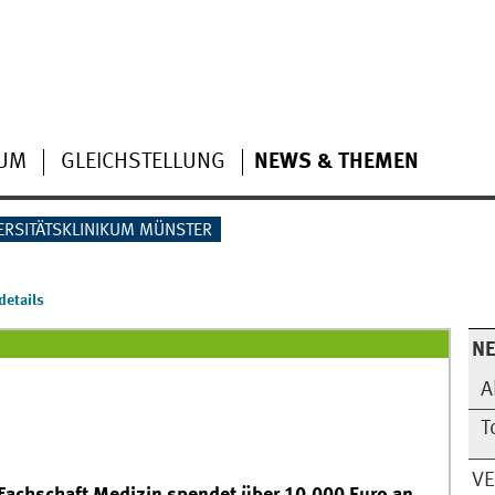
IUM
GLEICHSTELLUNG
NEWS & THEMEN
ERSITÄTSKLINIKUM MÜNSTER
etails
N
A
T
V