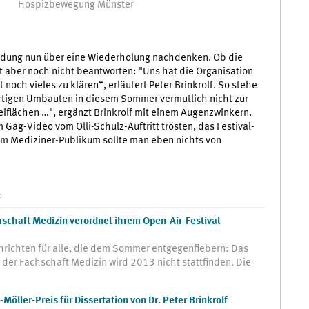
Hospizbewegung Münster
andung nun über eine Wiederholung nachdenken. Ob die
 aber noch nicht beantworten: "Uns hat die Organisation
och vieles zu klären“, erläutert Peter Brinkrolf. So stehe
ortigen Umbauten in diesem Sommer vermutlich nicht zur
eiflächen …", ergänzt Brinkrolf mit einem Augenzwinkern.
ag-Video vom Olli-Schulz-Auftritt trösten, das Festival-
em Mediziner-Publikum sollte man eben nichts von
:
chschaft Medizin verordnet ihrem Open-Air-Festival
richten für alle, die dem Sommer entgegenfiebern: Das
der Fachschaft Medizin wird 2013 nicht stattfinden. Die
ller-Preis für Dissertation von Dr. Peter Brinkrolf