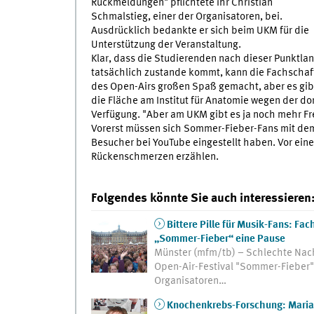
Rückmeldungen" pflichtete ihr Christian
Schmalstieg, einer der Organisatoren, bei.
Ausdrücklich bedankte er sich beim UKM für die
Unterstützung der Veranstaltung.
Klar, dass die Studierenden nach dieser Punktl
tatsächlich zustande kommt, kann die Fachschaft
des Open-Airs großen Spaß gemacht, aber es gibt n
die Fläche am Institut für Anatomie wegen der d
Verfügung. "Aber am UKM gibt es ja noch mehr Fr
Vorerst müssen sich Sommer-Fieber-Fans mit dem G
Besucher bei YouTube eingestellt haben. Vor ein
Rückenschmerzen erzählen.
Folgendes könnte Sie auch interessieren
Bittere Pille für Musik-Fans: Fa
„Sommer-Fieber“ eine Pause
Münster (mfm/tb) – Schlechte Nach
Open-Air-Festival "Sommer-Fieber" 
Organisatoren…
Knochenkrebs-Forschung: Maria-Mö