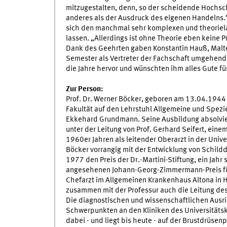
mitzugestalten, denn, so der scheidende Hochschu
anderes als der Ausdruck des eigenen Handelns.“
sich den manchmal sehr komplexen und theorielas
lassen. „Allerdings ist ohne Theorie eben keine 
Dank des Geehrten gaben Konstantin Hauß, Malt
Semester als Vertreter der Fachschaft umgehend 
die Jahre hervor und wünschten ihm alles Gute f
Zur Person:
Prof. Dr. Werner Böcker, geboren am 13.04.1944 
Fakultät auf den Lehrstuhl Allgemeine und Spezie
Ekkehard Grundmann. Seine Ausbildung absolviert
unter der Leitung von Prof. Gerhard Seifert, ein
1960er Jahren als leitender Oberarzt in der Univer
Böcker vorrangig mit der Entwicklung von Schild
1977 den Preis der Dr.-Martini-Stiftung, ein Jah
angesehenen Johann-Georg-Zimmermann-Preis für
Chefarzt im Allgemeinen Krankenhaus Altona in 
zusammen mit der Professur auch die Leitung de
Die diagnostischen und wissenschaftlichen Ausri
Schwerpunkten an den Kliniken des Universitätsk
dabei - und liegt bis heute - auf der Brustdrüsen