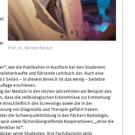
ll
er
Prof. Dr. Werner Böcker
r”, wie die Publikation in Kurzform bei den Studenten
meistverkaufte und führende Lehrbuch dar. Auch eine
63 Seiten – in diesem Bereich ist das wenig – beliebte
Auflage erschienen.
g der Medizin in den letzten Jahrzehnten am Beispiel des
h, dass die zellbiologischen Erkenntnisse zur Entstehung
ie einschließlich des Screenings sowie die in der
serung von Diagnostik und Therapie geführt haben.
ster die Schwerpunktbildung in den Fächern Radiologie,
rapie sowie fächerübergreifende Kooperationen, „ohne die
enkbar ist“.
öcker seine Studenten, ihre Fachdisziplin aktiv