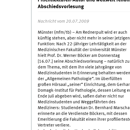
Pflichtlektüren-Autor und weltweit renom
Abschiedsvorlesung
Nachricht vom 20.07.2009
Münster (mfm/tb) – Am Rednerpult wird er auch
künftig stehen, aber nicht mehr in seiner jetzigen
Funktion: Nach 22-jähriger Lehrtätigkeit an der
Medizinischen Fakultät der Universität Münster
hielt Prof. Dr. Werner Böcker am Donnerstag
[16.07.] seine Abschiedsvorlesung – natürlich zu
dem Thema, mit dem ihn viele Jahrgänge von
Medizinstudenten in Erinnerung behalten werden
der „Allgemeinen Pathologie“. Im überfüllten
großen Hörsaal „seiner“ Einrichtung, dem Gerhar
Domagk-Institut für Pathologie, dessen Leitung e
Ende Juli abgeben wird, saßen daher nicht nur
Medizinstudenten und Weggefährten des
Mediziners: Studiendekan Dr. Bernhard Marschal
erinnerte an die Verdienste Böckers, mit dessen
Emeritierung die Fakultät einen ihrer profiliertes
Vertreter verliere.