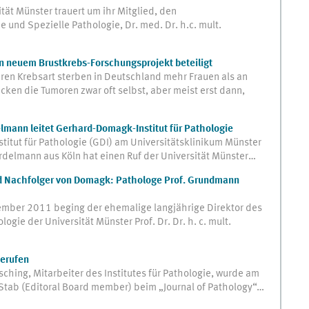
tät Münster trauert um ihr Mitglied, den
e und Spezielle Pathologie, Dr. med. Dr. h.c. mult.
 neuem Brustkrebs-Forschungsprojekt beteiligt
ren Krebsart sterben in Deutschland mehr Frauen als an
cken die Tumoren zwar oft selbst, aber meist erst dann,
elmann leitet Gerhard-Domagk-Institut für Pathologie
itut für Pathologie (GDI) am Universitätsklinikum Münster
ardelmann aus Köln hat einen Ruf der Universität Münster…
d Nachfolger von Domagk: Pathologe Prof. Grundmann
mber 2011 beging der ehemalige langjährige Direktor des
gie der Universität Münster Prof. Dr. Dr. h. c. mult.
berufen
ching, Mitarbeiter des Institutes für Pathologie, wurde am
 Stab (Editoral Board member) beim „Journal of Pathology“…