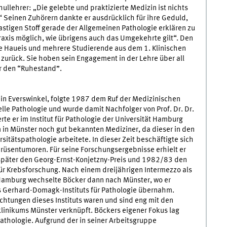
llehrer: „Die gelebte und praktizierte Medizin ist nichts
 Seinen Zuhörern dankte er ausdrücklich für ihre Geduld,
tigen Stoff gerade der Allgemeinen Pathologie erklären zu
Praxis möglich, wie übrigens auch das Umgekehrte gilt“. Den
e Haueis und mehrere Studierende aus dem 1. Klinischen
zurück. Sie hoben sein Engagement in der Lehre über all
ür den “Ruhestand”.
in Everswinkel, folgte 1987 dem Ruf der Medizinischen
lle Pathologie und wurde damit Nachfolger von Prof. Dr. Dr.
e er im Institut für Pathologie der Universität Hamburg
em in Münster noch gut bekannten Mediziner, da dieser in den
sitätspathologie arbeitete. In dieser Zeit beschäftigte sich
drüsentumoren. Für seine Forschungsergebnisse erhielt er
r später den Georg-Ernst-Konjetzny-Preis und 1982/83 den
 Krebsforschung. Nach einem dreijährigen Intermezzo als
Hamburg wechselte Böcker dann nach Münster, wo er
s Gerhard-Domagk-Instituts für Pathologie übernahm.
chtungen dieses Instituts waren und sind eng mit den
linikums Münster verknüpft. Böckers eigener Fokus lag
pathologie. Aufgrund der in seiner Arbeitsgruppe