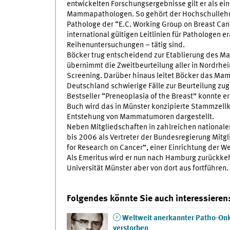
entwickelten Forschungsergebnisse gilt er als ein
Mammapathologen. So gehört der Hochschullehre
Pathologe der “E.C. Working Group on Breast Can
international gültigen Leitlinien für Pathologen e
Reihenuntersuchungen – tätig sind.
Böcker trug entscheidend zur Etablierung des Ma
übernimmt die Zweitbeurteilung aller in Nordrhe
Screening. Darüber hinaus leitet Böcker das M
Deutschland schwierige Fälle zur Beurteilung 
Bestseller “Preneoplasia of the Breast” konnte er
Buch wird das in Münster konzipierte Stammzellk
Entstehung von Mammatumoren dargestellt.
Neben Mitgliedschaften in zahlreichen nationale
bis 2006 als Vertreter der Bundesregierung Mitgl
for Research on Cancer”, einer Einrichtung der 
Als Emeritus wird er nun nach Hamburg zurückkehr
Universität Münster aber von dort aus fortführen.
Folgendes könnte Sie auch interessieren
Weltweit anerkannter Patho-On
verstorben