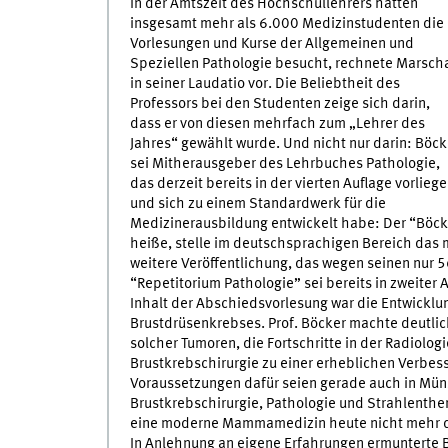
In der Amtszeit des Hochschullehrers hätten
insgesamt mehr als 6.000 Medizinstudenten die
Vorlesungen und Kurse der Allgemeinen und
Speziellen Pathologie besucht, rechnete Marscha
in seiner Laudatio vor. Die Beliebtheit des
Professors bei den Studenten zeige sich darin,
dass er von diesen mehrfach zum „Lehrer des
Jahres“ gewählt wurde. Und nicht nur darin: Böck
sei Mitherausgeber des Lehrbuches Pathologie,
das derzeit bereits in der vierten Auflage vorliege
und sich zu einem Standardwerk für die
Medizinerausbildung entwickelt habe: Der “Böcke
heiße, stelle im deutschsprachigen Bereich das 
weitere Veröffentlichung, das wegen seinen nur 5
“Repetitorium Pathologie” sei bereits in zweiter 
Inhalt der Abschiedsvorlesung war die Entwicklun
Brustdrüsenkrebses. Prof. Böcker machte deutlic
solcher Tumoren, die Fortschritte in der Radiolog
Brustkrebschirurgie zu einer erheblichen Verbes
Voraussetzungen dafür seien gerade auch in Mün
Brustkrebschirurgie, Pathologie und Strahlenthe
eine moderne Mammamedizin heute nicht mehr d
In Anlehnung an eigene Erfahrungen ermunterte B