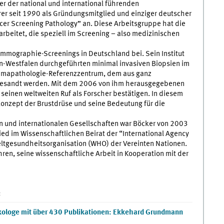
er der national und international führenden
r seit 1990 als Gründungsmitglied und einziger deutscher
cer Screening Pathology” an. Diese Arbeitsgruppe hat die
rarbeitet, die speziell im Screening – also medizinischen
mmographie-Screenings in Deutschland bei. Sein Institut
in-Westfalen durchgeführten minimal invasiven Biopsien im
ammapathologie-Referenzzentrum, dem aus ganz
zugesandt werden. Mit dem 2006 von ihm herausgegebenen
 seinen weltweiten Ruf als Forscher bestätigen. In diesem
onzept der Brustdrüse und seine Bedeutung für die
n und internationalen Gesellschaften war Böcker von 2003
ied im Wissenschaftlichen Beirat der “International Agency
Weltgesundheitsorganisation (WHO) der Vereinten Nationen.
en, seine wissenschaftliche Arbeit in Kooperation mit der
:
kologe mit über 430 Publikationen: Ekkehard Grundmann