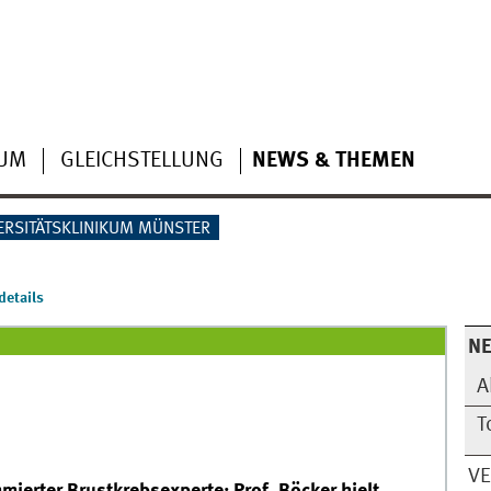
IUM
GLEICHSTELLUNG
NEWS & THEMEN
ERSITÄTSKLINIKUM MÜNSTER
etails
N
A
T
V