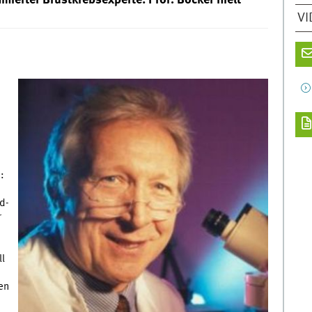
mierter Brustkrebsexperte: Prof. Böcker hielt
VI
:
d-
r
l
ten