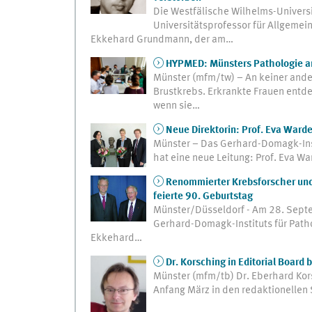
Die Westfälische Wilhelms-Universi
Universitätsprofessor für Allgemein
Ekkehard Grundmann, der am…
HYPMED: Münsters Pathologie an
Münster (mfm/tw) – An keiner ande
Brustkrebs. Erkrankte Frauen entde
wenn sie…
Neue Direktorin: Prof. Eva Ward
Münster – Das Gerhard-Domagk-Inst
hat eine neue Leitung: Prof. Eva W
Renommierter Krebsforscher un
feierte 90. Geburtstag
Münster/Düsseldorf - Am 28. Septe
Gerhard-Domagk-Instituts für Patholo
Ekkehard…
Dr. Korsching in Editorial Board 
Münster (mfm/tb) Dr. Eberhard Kors
Anfang März in den redaktionellen