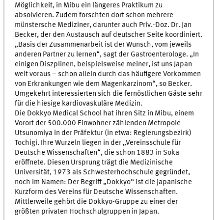
Möglichkeit, in Mibu ein längeres Praktikum zu
absolvieren. Zudem forschten dort schon mehrere
münstersche Mediziner, darunter auch Priv.-Doz. Dr. Jan
Becker, der den Austausch auf deutscher Seite koordiniert.
„Basis der Zusammenarbeit ist der Wunsch, vom jeweils
anderen Partner zu lernen“, sagt der Gastroenterologe. „In
einigen Diszplinen, beispielsweise meiner, ist uns Japan
weit voraus – schon allein durch das häufigere Vorkommen
von Erkrankungen wie dem Magenkarzinom“, so Becker.
Umgekehrt interessierten sich die fernöstlichen Gäste sehr
für die hiesige kardiovaskuläre Medizin.
Die Dokkyo Medical School hat ihren Sitz in Mibu, einem
Vorort der 500.000 Einwohner zählenden Metropole
Utsunomiya in der Präfektur (in etwa: Regierungsbezirk)
Tochigi. Ihre Wurzeln liegen in der „Vereinsschule für
Deutsche Wissenschaften“, die schon 1883 in Soka
eröffnete. Diesen Ursprung trägt die Medizinische
Universität, 1973 als Schwesterhochschule gegründet,
noch im Namen: Der Begriff „Dokkyo“ ist die japanische
Kurzform des Vereins für Deutsche Wissenschaften.
Mittlerweile gehört die Dokkyo-Gruppe zu einer der
größten privaten Hochschulgruppen in Japan.