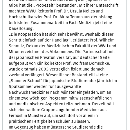
Mibu hat die „Probezeit“ bestanden: Mit ihrer Unterschrift
machten WWU-Rektorin Prof. Dr. Ursula Nelles und
Hochschulkanzler Prof. Dr. Akira Terano aus der bislang
befristeten Zusammenarbeit im Fach Medizin jetzt eine
Dauerlösung.
„Die Kooperation hat sich sehr bewährt, weshalb dieser
Schritt einfach auf der Hand lag“, erläutert Prof. Wilhelm
Schmitz, Dekan der Medizinischen Fakultät der WWU und
Mitunterzeichner des Abkommens. Die Partnerschaft mit
der japanischen Privatuniversität, auf deutscher Seite
aufgebaut von Klinikdirektor Prof. Wolfram Domschke,
wurde erstmals 2005 vertraglich fixiert und danach
zweimal verlängert. Wesentlicher Bestandteil ist eine
„Summer School“ für japanische Studierende: Jährlich im
Spätsommer werden fünf ausgewählte
Nachwuchsmediziner nach Münster eingeladen, um an
einem zweiwöchigen Programm mit wissenschaftlichen
und medizinischen Aspekten teilzunehmen. Derzeit hält
sich eine weitere Gruppe angehender Mediziner aus
Fernost in Münster auf, um sich dort vor allem in
praktischen Fertigkeiten schulen zu lassen.
Im Gegenzug haben münstersche Studierende die