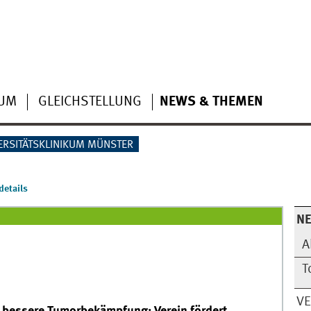
IUM
GLEICHSTELLUNG
NEWS & THEMEN
ERSITÄTSKLINIKUM MÜNSTER
etails
N
A
T
V