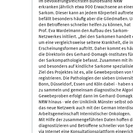
Im bevölkerungsreichsten Bundesland NRW
erkranken jährlich etwa 900 Erwachsene an ein
Sarkom. Dieser kann an jedem Körperteil auftrete
befällt besonders häufig aber die Gliedmaßen. 
den Betroffenen schneller helfen zu können, hat
Prof. Eva Wardelmann den Aufbau des Sarkom-
Netzwerkes initiiert. „Bei den Sarkomen handelt 
um eine vergleichsweise seltene Krankheit, die i
Erscheinungsformen auftritt. Daher kommt es häuf
die Direktorin des Gerhard-Domagk-Institutes für 
der Sarkompathologie befasst. Zusammen mit ihr
und besonders auf kindliche Sarkome spezialisi
Ziel des Projektes ist es, alle Gewebeproben vo
registrieren. Die Pathologien der sieben Univer
Bonn, Düsseldorf, Essen und Köln dabei - haben si
zu sammeln und gemeinsam diagnostische Algori
Gewebeproben erfolgt dann im Gerhard-Domagk-In
NRW hinaus - wie der Uniklinik Münster selbst o
das neue Netzwerk auch mit der German Interdis
Arbeitsgemeinschaft Internistischer Onkologen.
Mit Hilfe der zusammengeführten Daten hoffen d
diagnostizieren und Betroffene schneller von Sp
via Internet eine Konsultationsplattform eingeri