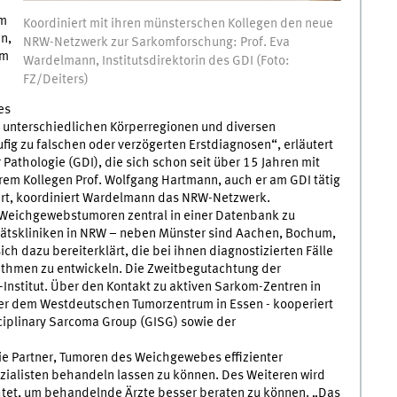
em
Koordiniert mit ihren münsterschen Kollegen den neue
n,
NRW-Netzwerk zur Sarkomforschung: Prof. Eva
Um
Wardelmann, Institutsdirektorin des GDI (Foto:
FZ/Deiters)
es
n unterschiedlichen Körperregionen und diversen
ig zu falschen oder verzögerten Erstdiagnosen“, erläutert
Pathologie (GDI), die sich schon seit über 15 Jahren mit
em Kollegen Prof. Wolfgang Hartmann, auch er am GDI tätig
ert, koordiniert Wardelmann das NRW-Netzwerk.
n Weichgewebstumoren zentral in einer Datenbank zu
sitätskliniken in NRW – neben Münster sind Aachen, Bochum,
ch dazu bereiterklärt, die bei ihnen diagnostizierten Fälle
thmen zu entwickeln. Die Zweitbegutachtung der
stitut. Über den Kontakt zu aktiven Sarkom-Zentren in
der dem Westdeutschen Tumorzentrum in Essen - kooperiert
ciplinary Sarcoma Group (GISG) sowie der
ie Partner, Tumoren des Weichgewebes effizienter
ezialisten behandeln lassen zu können. Des Weiteren wird
chtet, um behandelnde Ärzte besser beraten zu können. „Das