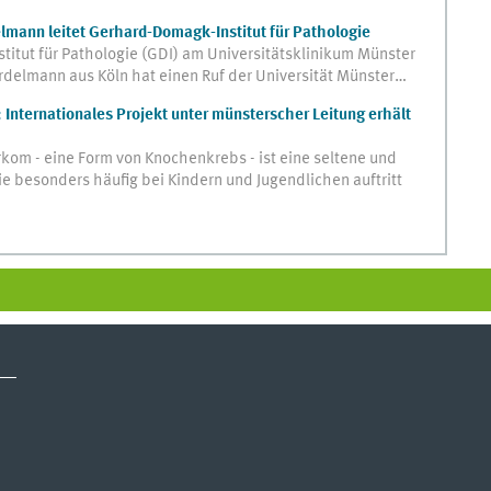
elmann leitet Gerhard-Domagk-Institut für Pathologie
itut für Pathologie (GDI) am Universitätsklinikum Münster
ardelmann aus Köln hat einen Ruf der Universität Münster…
Internationales Projekt unter münsterscher Leitung erhält
om - eine Form von Knochenkrebs - ist eine seltene und
e besonders häufig bei Kindern und Jugendlichen auftritt