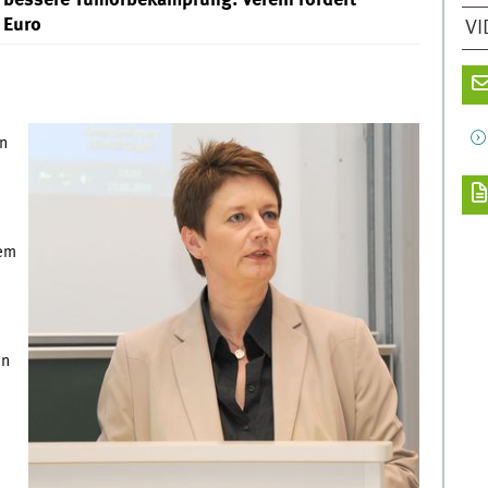
 bessere Tumorbekämpfung: Verein fördert
 Euro
VI
n
-
dem
d
en