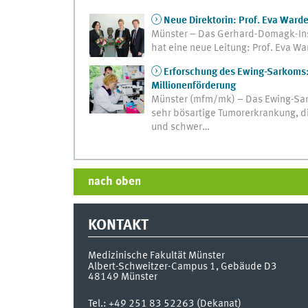
Neue Direktorin: Prof. Eva Ward
Münster – Das Gerhard-Domagk-Inst
hat eine neue Leitung: Prof. Eva W
Erforschung des Ewing-Sarkoms: 
Millionenförderung
Münster (mfm/mk) – Das Ewing-Sark
sehr bösartige Tumorerkrankung, di
und schwer…
nach oben
KONTAKT
Medizinische Fakultät Münster
Albert-Schweitzer-Campus 1, Gebäude D3
48149
Münster
Tel.:
+49 251 83 52263 (Dekanat)