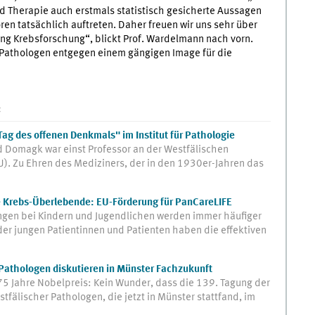
nd Therapie auch erstmals statistisch gesicherte Aussagen
ren tatsächlich auftreten. Daher freuen wir uns sehr über
ung Krebsforschung“, blickt Prof. Wardelmann nach vorn.
r Pathologen entgegen einem gängigen Image für die
:
ag des offenen Denkmals" im Institut für Pathologie
d Domagk war einst Professor an der Westfälischen
). Zu Ehren des Mediziners, der in den 1930er-Jahren das
e Krebs-Überlebende: EU-Förderung für PanCareLIFE
gen bei Kindern und Jugendlichen werden immer häufiger
er jungen Patientinnen und Patienten haben die effektiven
Pathologen diskutieren in Münster Fachzukunft
75 Jahre Nobelpreis: Kein Wunder, dass die 139. Tagung der
fälischer Pathologen, die jetzt in Münster stattfand, im