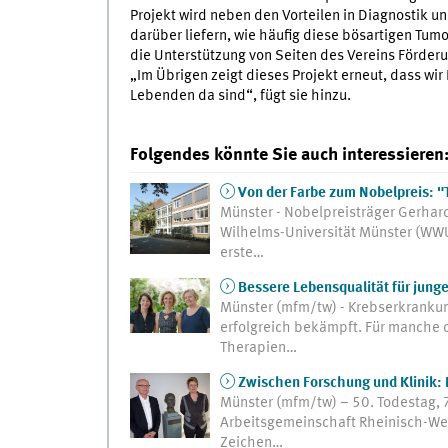
Projekt wird neben den Vorteilen in Diagnostik u
darüber liefern, wie häufig diese bösartigen Tumo
die Unterstützung von Seiten des Vereins Förder
„Im Übrigen zeigt dieses Projekt erneut, dass wi
Lebenden da sind“, fügt sie hinzu.
Folgendes könnte Sie auch interessieren
Von der Farbe zum Nobelpreis: "T
Münster - Nobelpreisträger Gerhar
Wilhelms-Universität Münster (WWU
erste…
Bessere Lebensqualität für jung
Münster (mfm/tw) - Krebserkrankun
erfolgreich bekämpft. Für manche d
Therapien…
Zwischen Forschung und Klinik: 
Münster (mfm/tw) – 50. Todestag, 
Arbeitsgemeinschaft Rheinisch-West
Zeichen…