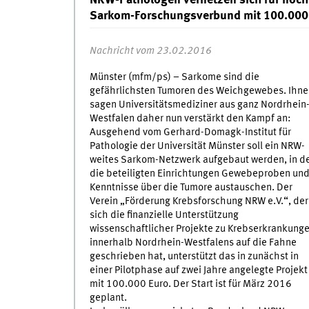
NRW-Pathologen vernetzen sich für noch
Sarkom-Forschungsverbund mit 100.000
Nachricht vom 23.02.2016
Münster (mfm/ps) – Sarkome sind die
gefährlichsten Tumoren des Weichgewebes. Ihne
sagen Universitätsmediziner aus ganz Nordrhein
Westfalen daher nun verstärkt den Kampf an:
Ausgehend vom Gerhard-Domagk-Institut für
Pathologie der Universität Münster soll ein NRW-
weites Sarkom-Netzwerk aufgebaut werden, in 
die beteiligten Einrichtungen Gewebeproben un
Kenntnisse über die Tumore austauschen. Der
Verein „Förderung Krebsforschung NRW e.V.“, der
sich die finanzielle Unterstützung
wissenschaftlicher Projekte zu Krebserkrankung
innerhalb Nordrhein-Westfalens auf die Fahne
geschrieben hat, unterstützt das in zunächst in
einer Pilotphase auf zwei Jahre angelegte Projekt
mit 100.000 Euro. Der Start ist für März 2016
geplant.