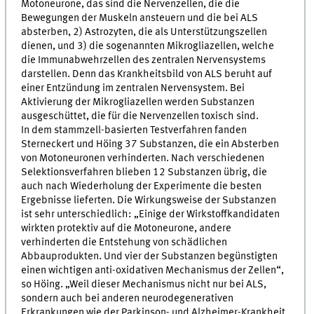
Motoneurone, das sind die Nervenzellen, die die
Bewegungen der Muskeln ansteuern und die bei ALS
absterben, 2) Astrozyten, die als Unterstützungszellen
dienen, und 3) die sogenannten Mikrogliazellen, welche
die Immunabwehrzellen des zentralen Nervensystems
darstellen. Denn das Krankheitsbild von ALS beruht auf
einer Entzündung im zentralen Nervensystem. Bei
Aktivierung der Mikrogliazellen werden Substanzen
ausgeschüttet, die für die Nervenzellen toxisch sind.
In dem stammzell-basierten Testverfahren fanden
Sterneckert und Höing 37 Substanzen, die ein Absterben
von Motoneuronen verhinderten. Nach verschiedenen
Selektionsverfahren blieben 12 Substanzen übrig, die
auch nach Wiederholung der Experimente die besten
Ergebnisse lieferten. Die Wirkungsweise der Substanzen
ist sehr unterschiedlich: „Einige der Wirkstoffkandidaten
wirkten protektiv auf die Motoneurone, andere
verhinderten die Entstehung von schädlichen
Abbauprodukten. Und vier der Substanzen begünstigten
einen wichtigen anti-oxidativen Mechanismus der Zellen“,
so Höing. „Weil dieser Mechanismus nicht nur bei ALS,
sondern auch bei anderen neurodegenerativen
Erkrankungen wie der Parkinson- und Alzheimer-Krankheit