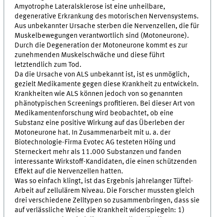
Amyotrophe Lateralsklerose ist eine unheilbare,
degenerative Erkrankung des motorischen Nervensystems.
Aus unbekannter Ursache sterben die Nervenzellen, die für
Muskelbewegungen verantwortlich sind (Motoneurone).
Durch die Degeneration der Motoneurone kommt es zur
zunehmenden Muskelschwäche und diese führt
letztendlich zum Tod.
Da die Ursache von ALS unbekannt ist, ist es unmöglich,
gezielt Medikamente gegen diese Krankheit zu entwickeln.
Krankheiten wie ALS können jedoch von so genannten
phänotypischen Screenings profitieren. Bei dieser Art von
Medikamentenforschung wird beobachtet, ob eine
Substanz eine positive Wirkung auf das Überleben der
Motoneurone hat. In Zusammenarbeit mit u. a. der
Biotechnologie-Firma Evotec AG testeten Höing und
Sterneckert mehr als 11.000 Substanzen und fanden
interessante Wirkstoff-Kandidaten, die einen schützenden
Effekt auf die Nervenzellen hatten.
Was so einfach klingt, ist das Ergebnis jahrelanger Tüftel-
Arbeit auf zellulärem Niveau. Die Forscher mussten gleich
drei verschiedene Zelltypen so zusammenbringen, dass sie
auf verlässliche Weise die Krankheit widerspiegeln: 1)