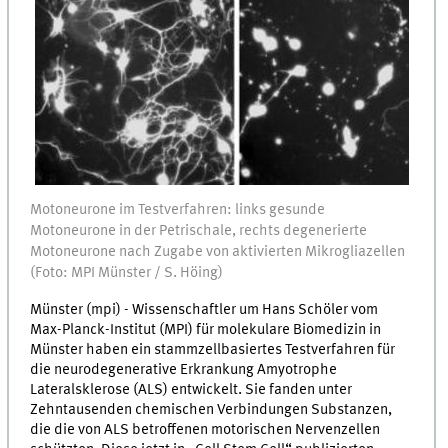
Motoneurone im Testverfahren: links gesunde
Motoneurone in der Petrischale, rechts degenerierte
Motoneurone nach Zugabe von aktivierten Mikrogliazellen
(Foto: MPI Münster / S. Höing)
Münster (mpi) - Wissenschaftler um Hans Schöler vom
Max-Planck-Institut (MPI) für molekulare Biomedizin in
Münster haben ein stammzellbasiertes Testverfahren für
die neurodegenerative Erkrankung Amyotrophe
Lateralsklerose (ALS) entwickelt. Sie fanden unter
Zehntausenden chemischen Verbindungen Substanzen,
die die von ALS betroffenen motorischen Nervenzellen