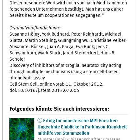
Dieser besondere Wert wird auch von nach Medikamenten
forschenden Unternehmen bestätigt. Man hat uns daher
bereits heute um Kooperationen angegangen.“
Originalveröffentlichung:
Susanne Höing, York Rudhard, Peter Reinhardt, Michael
Glatza, Martin Stehling, Guangming Wu, Christiane Peiker,
Alexander Böcker, Juan A. Parga, Eva Bunk, Jens C.
Schwamborn, Mark Slack, Jared Sterneckert, Hans R.
Schöler
Discovery of inhibitors of microglial neurotoxicity acting
through multiple mechanisms using a stem cell-based
phenotypic assay
Cell Stem Cell, online vorab 11. Oktober 2012,
doi:10.1016/j.stem.2012.07.005
Folgendes könnte Sie auch interessieren:
Erfolg für münstersche MPI-Forscher:
Ungeahnte Einblicke in Parkinson-Krankheit
mithilfe von Stammzellen
Münster (mpi) - Wissenschaftler um Hans