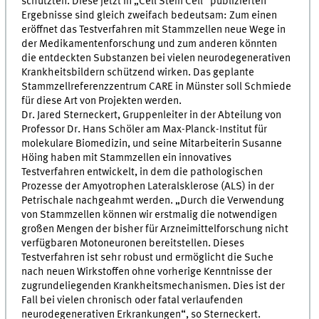
schützten. Diese jetzt in „Cell Stem Cell“ publizierten
Ergebnisse sind gleich zweifach bedeutsam: Zum einen
eröffnet das Testverfahren mit Stammzellen neue Wege in
der Medikamentenforschung und zum anderen könnten
die entdeckten Substanzen bei vielen neurodegenerativen
Krankheitsbildern schützend wirken. Das geplante
Stammzellreferenzzentrum CARE in Münster soll Schmiede
für diese Art von Projekten werden.
Dr. Jared Sterneckert, Gruppenleiter in der Abteilung von
Professor Dr. Hans Schöler am Max-Planck-Institut für
molekulare Biomedizin, und seine Mitarbeiterin Susanne
Höing haben mit Stammzellen ein innovatives
Testverfahren entwickelt, in dem die pathologischen
Prozesse der Amyotrophen Lateralsklerose (ALS) in der
Petrischale nachgeahmt werden. „Durch die Verwendung
von Stammzellen können wir erstmalig die notwendigen
großen Mengen der bisher für Arzneimittelforschung nicht
verfügbaren Motoneuronen bereitstellen. Dieses
Testverfahren ist sehr robust und ermöglicht die Suche
nach neuen Wirkstoffen ohne vorherige Kenntnisse der
zugrundeliegenden Krankheitsmechanismen. Dies ist der
Fall bei vielen chronisch oder fatal verlaufenden
neurodegenerativen Erkrankungen“, so Sterneckert.