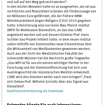
und soll auf den Weg gebracht werden“.
In den letzten Monaten hatte es so ausgesehen, als sei aus
rechtlichen und finanziellen Gründen die Förderzusage von
60 Millionen Euro gefährdet, die der frühere NRW-
Ministerpräsident Jürgen Rüttgers (CDU) 2010 gegeben
hatte. Erleichterung also nun beim Max-Planck-Institut
(MPI) für Molekulare Biomedizin, an das das CARE
angedockt werden soll und dessen Direktor Prof. Hans
Schöler das Projekt initiiert hatte. In dem neuen Institut
sollen mithilfe von Stammzellen neue Erkenntnisse über
die Wirksamkeit von Medikamenten gewonnen werden.
Auch aus der Sicht der Medizinischen Fakultät der
Universität Münster hat die Nachricht große Tragweite:
„Das MPI ist für uns ein extrem wichtiger Partner in der
Forschung und die Stammzellforschung hat sich zum
Aushängeschild der münsterschen Medizin entwickelt.
CARE wird den Standort weiter nach vorn bringen“, freut
sich Dekan Prof. Wilhelm Schmitz über das Signal aus
Düsseldorf.
Koalitionsvereinbarung als Download
Folgendes könnte Sie auch interessieren: