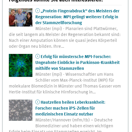
„Protein-Fingerabdruck“ des Meisters der
Regeneration: MPI gelingt weiterer Erfolg in
der Stammzellforschung
Münster (mpi) - Planarien sind Plattwürmer,
die seit langem als Meister der Regeneration bekannt sind:
Nach einer Amputation können sie quasi jedes Körperteil
oder Organ neu bilden. Ihre…
Erfolg für münstersche MPI-Forscher:
Ungeahnte Einblicke in Parkinson-Krankheit
mithilfe von Stammzellen
Münster (mpi) - Wissenschaftler um Hans
Schöler vom Max-Planck-Institut (MPI) für
molekulare Biomedizin in Münster und Thomas Gasser vom
Hertie-Institut für klinische Hirnforschung in…
Hautzellen heilen Leberkrankheit:
Forscher machen iPS-Zellen für
medizinischen Einsatz nutzbar
Münster/Hannover (mfm/tb) – Deutsche
Biomediziner und haben einen wichtigen
Erfolg beim Einsatz von Stammzellen erreicht. Im