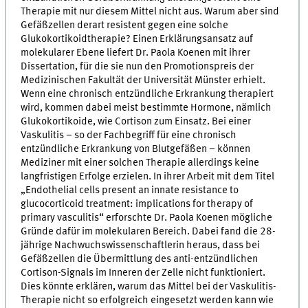
Therapie mit nur diesem Mittel nicht aus. Warum aber sind
Gefäßzellen derart resistent gegen eine solche
Glukokortikoidtherapie? Einen Erklärungsansatz auf
molekularer Ebene liefert Dr. Paola Koenen mit ihrer
Dissertation, für die sie nun den Promotionspreis der
Medizinischen Fakultät der Universität Münster erhielt.
Wenn eine chronisch entzündliche Erkrankung therapiert
wird, kommen dabei meist bestimmte Hormone, nämlich
Glukokortikoide, wie Cortison zum Einsatz. Bei einer
Vaskulitis – so der Fachbegriff für eine chronisch
entzündliche Erkrankung von Blutgefäßen – können
Mediziner mit einer solchen Therapie allerdings keine
langfristigen Erfolge erzielen. In ihrer Arbeit mit dem Titel
„Endothelial cells present an innate resistance to
glucocorticoid treatment: implications for therapy of
primary vasculitis“ erforschte Dr. Paola Koenen mögliche
Gründe dafür im molekularen Bereich. Dabei fand die 28-
jährige Nachwuchswissenschaftlerin heraus, dass bei
Gefäßzellen die Übermittlung des anti-entzündlichen
Cortison-Signals im Inneren der Zelle nicht funktioniert.
Dies könnte erklären, warum das Mittel bei der Vaskulitis-
Therapie nicht so erfolgreich eingesetzt werden kann wie