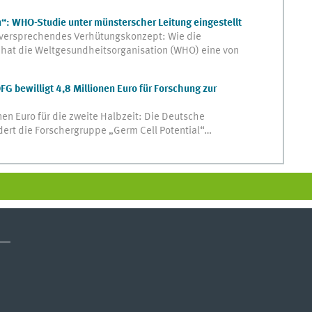
n“: WHO-Studie unter münsterscher Leitung eingestellt
elversprechendes Verhütungskonzept: Wie die
 hat die Weltgesundheitsorganisation (WHO) eine von
G bewilligt 4,8 Millionen Euro für Forschung zur
nen Euro für die zweite Halbzeit: Die Deutsche
ert die Forschergruppe „Germ Cell Potential“…