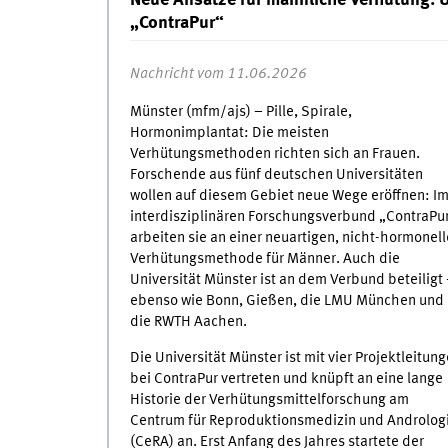
Neue Ansätze für männliche Verhütung: Un
„ContraPur“
Nachricht vom 11.06.2026
Münster (mfm/ajs) – Pille, Spirale,
Hormonimplantat: Die meisten
Verhütungsmethoden richten sich an Frauen.
Forschende aus fünf deutschen Universitäten
wollen auf diesem Gebiet neue Wege eröffnen: I
interdisziplinären Forschungsverbund „ContraPu
arbeiten sie an einer neuartigen, nicht-hormonel
Verhütungsmethode für Männer. Auch die
Universität Münster ist an dem Verbund beteiligt
ebenso wie Bonn, Gießen, die LMU München und
die RWTH Aachen.
Die Universität Münster ist mit vier Projektleitun
bei ContraPur vertreten und knüpft an eine lange
Historie der Verhütungsmittelforschung am
Centrum für Reproduktionsmedizin und Androlog
(CeRA) an. Erst Anfang des Jahres startete der