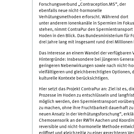
Forschungsverbund „Contraception.MS“, der
ebenfalls neue nicht-hormonelle
Verhütungsmethoden erforscht. Während dort
unter anderem Ionenkanäle in Spermien im Foku
stehen, nimmt ContraPur den Spermientransport
Hoden in den Blick. Das Bundesministerium für 
drei Jahre lang mit insgesamt rund drei Millionen 
Das Interesse an einem Wandel der verfügbaren 
Hintergründe: Insbesondere bei jüngeren Gener
geringeren Nebenwirkungen sowie nach nicht-hor
vielfältigeren und gleichberechtigten Optionen, 
kulturelle Kontexte berücksichtigen.
Hier setzt das Projekt ContraPur an: Ziel ist es
Prozesse im Hoden zu entschlüsseln und langfrist
möglich werden, den Spermientransport vorüber
zu machen, ohne ihre Fruchtbarkeit dauerhaft zu b
neuen Ansatz in der Verhütungsforschung“, erklär
Chemosensorik an der RWTH Aachen und Koordinat
reversible und nicht-hormonelle Methode entwic
eröffnet und gleichzeitig zu einer gerechteren Ve