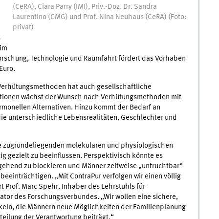
(CeRA), Ciara Parry (IMI), Priv.-Doz. Dr. Sandra
Laurentino (CMG) und Prof. Nina Neuhaus (CeRA) (Foto:
privat)
s
 im
Forschung, Technologie und Raumfahrt fördert das Vorhaben
Euro.
Verhütungsmethoden hat auch gesellschaftliche
ationen wächst der Wunsch nach Verhütungsmethoden mit
monellen Alternativen. Hinzu kommt der Bedarf an
die unterschiedliche Lebensrealitäten, Geschlechter und
, die zugrundeliegenden molekularen und physiologischen
ig gezielt zu beeinflussen. Perspektivisch könnte es
gehend zu blockieren und Männer zeitweise „unfruchtbar“
eeinträchtigen. „Mit ContraPur verfolgen wir einen völlig
t Prof. Marc Spehr, Inhaber des Lehrstuhls für
or des Forschungsverbundes. „Wir wollen eine sichere,
keln, die Männern neue Möglichkeiten der Familienplanung
rteilung der Verantwortung beiträgt.“