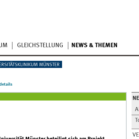
IUM
GLEICHSTELLUNG
NEWS & THEMEN
ERSITÄTSKLINIKUM MÜNSTER
etails
N
A
T
V