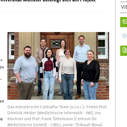
iversität Münster beteiligt sich am Projekt
VI
m
r“
len
 –
gen
Das münstersche ContraPur-Team (v.l.n.r.): hinten Prof.
Dominik Heider (Medizinische Informatik - IMI), Ina
Klockner und Prof. Frank Tüttelmann (Centrum für
ie
Medizinische Genetik - CMG), vorne: Thibault Masai