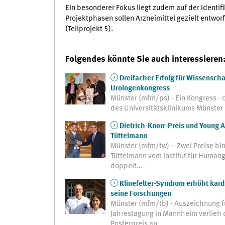
Ein besonderer Fokus liegt zudem auf der Identifi
Projektphasen sollen Arzneimittel gezielt entwor
(Teilprojekt 5).
Folgendes könnte Sie auch interessieren
Dreifacher Erfolg für Wissenscha
Urologenkongress
Münster (mfm/ps) - Ein Kongress - 
des Universitätsklinikums Münster
Dietrich-Knorr-Preis und Young 
Tüttelmann
Münster (mfm/tw) – Zwei Preise bi
Tüttelmann vom Institut für Humange
doppelt…
Klinefelter-Syndrom erhöht kard
seine Forschungen
Münster (mfm/tb) - Auszeichnung fü
Jahrestagung in Mannheim verlieh d
Posterpreis an…