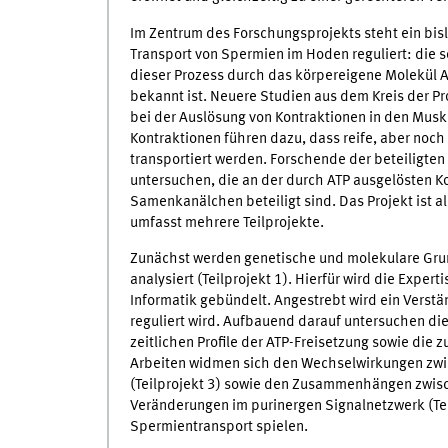
Im Zentrum des Forschungsprojekts steht ein bis
Transport von Spermien im Hoden reguliert: die 
dieser Prozess durch das körpereigene Molekül AT
bekannt ist. Neuere Studien aus dem Kreis der Pro
bei der Auslösung von Kontraktionen in den Mus
Kontraktionen führen dazu, dass reife, aber no
transportiert werden. Forschende der beteiligte
untersuchen, die an der durch ATP ausgelösten Ko
Samenkanälchen beteiligt sind. Das Projekt ist
umfasst mehrere Teilprojekte.
Zunächst werden genetische und molekulare Gru
analysiert (Teilprojekt 1). Hierfür wird die Expert
Informatik gebündelt. Angestrebt wird ein Verst
reguliert wird. Aufbauend darauf untersuchen di
zeitlichen Profile der ATP-Freisetzung sowie die
Arbeiten widmen sich den Wechselwirkungen zwis
(Teilprojekt 3) sowie den Zusammenhängen zwisch
Veränderungen im purinergen Signalnetzwerk (Teil
Spermientransport spielen.