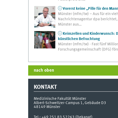
Vorerst keine „Pille für den Man
Münster (mfm/tw) – Aus für ein vi
Nachrichtenagentur dpa berichtet,
Münster aus…
Keimzellen und Kinderwunsch: DF
künstlichen Befruchtung
Münster (mfm/tw) - Fast fünf Millio
Forschungsgemeinschaft (DFG) förd
nach oben
KONTAKT
Medizinische Fakultät Münster
Albert-Schweitzer-Campus 1, Gebäude D3
48149
Münster
Tel.:
+49 251 83 52263 (Dekanat)