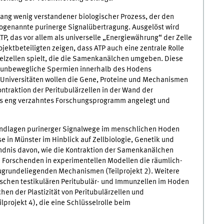
lang wenig verstandener biologischer Prozess, der den
sogenannte purinerge Signalübertragung. Ausgelöst wird
P, das vor allem als universelle „Energiewährung“ der Zelle
jektbeteiligten zeigen, dass ATP auch eine zentrale Rolle
kelzellen spielt, die die Samenkanälchen umgeben. Diese
ch unbewegliche Spermien innerhalb des Hodens
n Universitäten wollen die Gene, Proteine und Mechanismen
ntraktion der Peritubulärzellen in der Wand der
 als eng verzahntes Forschungsprogramm angelegt und
ndlagen purinerger Signalwege im menschlichen Hoden
ise in Münster im Hinblick auf Zellbiologie, Genetik und
ändnis davon, wie die Kontraktion der Samenkanälchen
e Forschenden in experimentellen Modellen die räumlich-
 zugrundeliegenden Mechanismen (Teilprojekt 2). Weitere
chen testikulären Peritubulär- und Immunzellen im Hoden
en der Plastizität von Peritubulärzellen und
projekt 4), die eine Schlüsselrolle beim