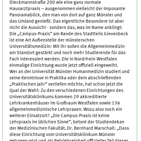
Dieckmannstraße 200 wie eine ganz normale
Hausarztpraxis – ausgenommen vielleicht der imposante
Panoramablick, den man von dort auf ganz Münster und
das Umland genießt. Das eigentliche Besondere ist aber
nicht die Aussicht - sondern das, was im Name anklingt:
Die „Campus-Praxis“ am Rande des Stadtteils Gievenbeck
ist eine Art Außenstelle der münsterschen
Universitätsmedizin: Mit ihr sollen die Allgemeinmedizin
am Standort gestärkt und noch mehr Studierende für das
Fach interessiert werden. Die in Nordrhein-Westfalen
einmalige Einrichtung wurde jetzt offiziell eingeweiht.
Wer an der Universität Münster Humanmedizin studiert und
seine Kenntnisse in Praktika oder dem abschließenden
„Praktischen Jahr“ vertiefen möchte, hat schon jetzt die
Qual der Wahl: Zu den verschiedenen Einrichtungen des
Universitätsklinikums kommen 29 akkreditierte
Lehrkrankenhäuser im Großraum Westfalen sowie 136
allgemeinmedizinische Lehrpraxen. Wozu also noch ein
weiterer Einsatzort? „Die Campus-Praxis ist keine
Lehrpraxis im üblichen Sinne“, betont der Studiendekan
der Medizinischen Fakultät, Dr. Bernhard Marschall: „Dass
diese Einrichtung vom Universitätsklinikum Münster
getragen wird und als Betriebseinheit offizieller Teil dieses