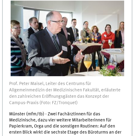
Prof. Peter Maisel, Leiter des Centrums für
Allgemeinmedizin der Medizinischen Fakultät, erläuterte
den zahlreichen Eröffnungsgästen das Konzept der
Campus-Praxis (Foto: FZ/Tronquet)
Münster (mfm/tb) - Zwei Fachärztinnen für das
Medizinische, dazu vier weitere Mitarbeiterinnen für
Papierkram, Orga und die sonstigen Routinen: Auf den
ersten Blick wirkt die sechste Etage des Büroturms an der