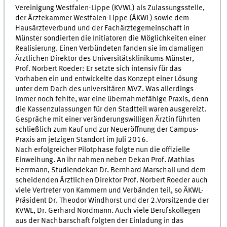
Vereinigung Westfalen-Lippe (KVWL) als Zulassungsstelle,
der Ärztekammer Westfalen-Lippe (ÄKWL) sowie dem
Hausärzteverbund und der Fachärztegemeinschaft in
Münster sondierten die Initiatoren die Möglichkeiten einer
Realisierung. Einen Verbündeten fanden sie im damaligen
Ärztlichen Direktor des Universitätsklinikums Münster,
Prof. Norbert Roeder: Er setzte sich intensiv für das
Vorhaben ein und entwickelte das Konzept einer Lösung
unter dem Dach des universitären MVZ. Was allerdings
immer noch fehlte, war eine übernahmefähige Praxis, denn
die Kassenzulassungen für den Stadtteil waren ausgereizt.
Gespräche mit einer veränderungswilligen Ärztin führten
schließlich zum Kauf und zur Neueröffnung der Campus-
Praxis am jetzigen Standort im Juli 2016.
Nach erfolgreicher Pilotphase folgte nun die offizielle
Einweihung. An ihr nahmen neben Dekan Prof. Mathias
Herrmann, Studiendekan Dr. Bernhard Marschall und dem
scheidenden Ärztlichen Direktor Prof. Norbert Roeder auch
viele Vertreter von Kammern und Verbänden teil, so ÄKWL-
Präsident Dr. Theodor Windhorst und der 2.Vorsitzende der
KVWL, Dr. Gerhard Nordmann. Auch viele Berufskollegen
aus der Nachbarschaft folgten der Einladung in das