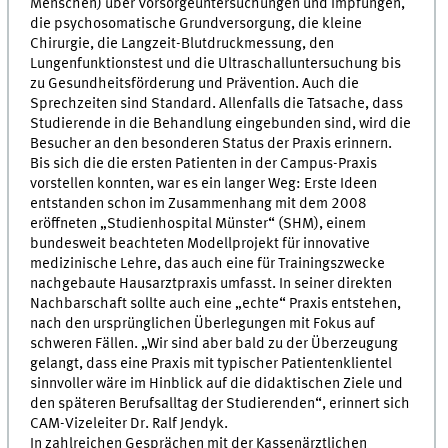
Menschen) über Vorsorgeuntersuchungen und Impfungen,
die psychosomatische Grundversorgung, die kleine
Chirurgie, die Langzeit-Blutdruckmessung, den
Lungenfunktionstest und die Ultraschalluntersuchung bis
zu Gesundheitsförderung und Prävention. Auch die
Sprechzeiten sind Standard. Allenfalls die Tatsache, dass
Studierende in die Behandlung eingebunden sind, wird die
Besucher an den besonderen Status der Praxis erinnern.
Bis sich die die ersten Patienten in der Campus-Praxis
vorstellen konnten, war es ein langer Weg: Erste Ideen
entstanden schon im Zusammenhang mit dem 2008
eröffneten „Studienhospital Münster“ (SHM), einem
bundesweit beachteten Modellprojekt für innovative
medizinische Lehre, das auch eine für Trainingszwecke
nachgebaute Hausarztpraxis umfasst. In seiner direkten
Nachbarschaft sollte auch eine „echte“ Praxis entstehen,
nach den ursprünglichen Überlegungen mit Fokus auf
schweren Fällen. „Wir sind aber bald zu der Überzeugung
gelangt, dass eine Praxis mit typischer Patientenklientel
sinnvoller wäre im Hinblick auf die didaktischen Ziele und
den späteren Berufsalltag der Studierenden“, erinnert sich
CAM-Vizeleiter Dr. Ralf Jendyk.
In zahlreichen Gesprächen mit der Kassenärztlichen