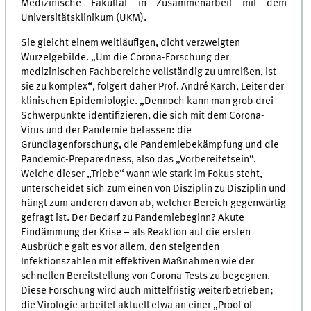
Medizinische Fakultät in Zusammenarbeit mit dem
Universitätsklinikum (UKM).
Sie gleicht einem weitläufigen, dicht verzweigten
Wurzelgebilde. „Um die Corona-Forschung der
medizinischen Fachbereiche vollständig zu umreißen, ist
sie zu komplex“, folgert daher Prof. André Karch, Leiter der
klinischen Epidemiologie. „Dennoch kann man grob drei
Schwerpunkte identifizieren, die sich mit dem Corona-
Virus und der Pandemie befassen: die
Grundlagenforschung, die Pandemiebekämpfung und die
Pandemic-Preparedness, also das „Vorbereitetsein“.
Welche dieser „Triebe“ wann wie stark im Fokus steht,
unterscheidet sich zum einen von Disziplin zu Disziplin und
hängt zum anderen davon ab, welcher Bereich gegenwärtig
gefragt ist. Der Bedarf zu Pandemiebeginn? Akute
Eindämmung der Krise – als Reaktion auf die ersten
Ausbrüche galt es vor allem, den steigenden
Infektionszahlen mit effektiven Maßnahmen wie der
schnellen Bereitstellung von Corona-Tests zu begegnen.
Diese Forschung wird auch mittelfristig weiterbetrieben;
die Virologie arbeitet aktuell etwa an einer „Proof of