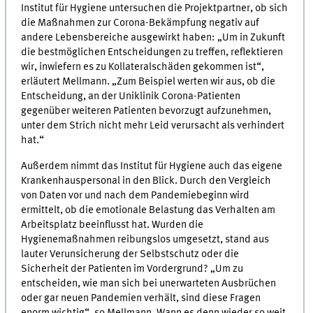
Institut für Hygiene untersuchen die Projektpartner, ob sich
die Maßnahmen zur Corona-Bekämpfung negativ auf
andere Lebensbereiche ausgewirkt haben: „Um in Zukunft
die bestmöglichen Entscheidungen zu treffen, reflektieren
wir, inwiefern es zu Kollateralschäden gekommen ist“,
erläutert Mellmann. „Zum Beispiel werten wir aus, ob die
Entscheidung, an der Uniklinik Corona-Patienten
gegenüber weiteren Patienten bevorzugt aufzunehmen,
unter dem Strich nicht mehr Leid verursacht als verhindert
hat.“
Außerdem nimmt das Institut für Hygiene auch das eigene
Krankenhauspersonal in den Blick. Durch den Vergleich
von Daten vor und nach dem Pandemiebeginn wird
ermittelt, ob die emotionale Belastung das Verhalten am
Arbeitsplatz beeinflusst hat. Wurden die
Hygienemaßnahmen reibungslos umgesetzt, stand aus
lauter Verunsicherung der Selbstschutz oder die
Sicherheit der Patienten im Vordergrund? „Um zu
entscheiden, wie man sich bei unerwarteten Ausbrüchen
oder gar neuen Pandemien verhält, sind diese Fragen
enorm wichtig“, so Mellmann. Wann es denn wieder so weit