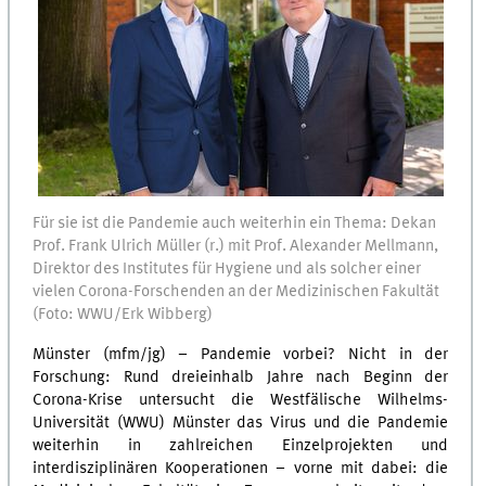
Für sie ist die Pandemie auch weiterhin ein Thema: Dekan
Prof. Frank Ulrich Müller (r.) mit Prof. Alexander Mellmann,
Direktor des Institutes für Hygiene und als solcher einer
vielen Corona-Forschenden an der Medizinischen Fakultät
(Foto: WWU/Erk Wibberg)
Münster (mfm/jg) – Pandemie vorbei? Nicht in der
Forschung: Rund dreieinhalb Jahre nach Beginn der
Corona-Krise untersucht die Westfälische Wilhelms-
Universität (WWU) Münster das Virus und die Pandemie
weiterhin in zahlreichen Einzelprojekten und
interdisziplinären Kooperationen – vorne mit dabei: die