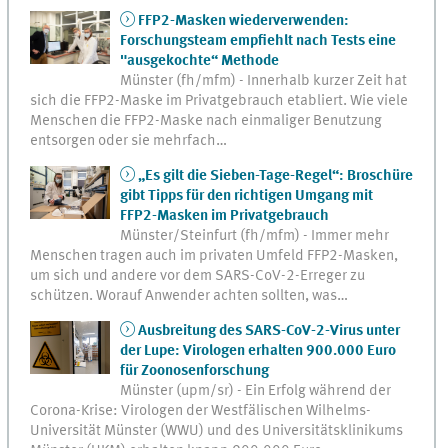
FFP2-Masken wiederverwenden:
Forschungsteam empfiehlt nach Tests eine
"ausgekochte“ Methode
Münster (fh/mfm) - Innerhalb kurzer Zeit hat
sich die FFP2-Maske im Privatgebrauch etabliert. Wie viele
Menschen die FFP2-Maske nach einmaliger Benutzung
entsorgen oder sie mehrfach…
„Es gilt die Sieben-Tage-Regel“: Broschüre
gibt Tipps für den richtigen Umgang mit
FFP2-Masken im Privatgebrauch
Münster/Steinfurt (fh/mfm) - Immer mehr
Menschen tragen auch im privaten Umfeld FFP2-Masken,
um sich und andere vor dem SARS-CoV-2-Erreger zu
schützen. Worauf Anwender achten sollten, was…
Ausbreitung des SARS-CoV-2-Virus unter
der Lupe: Virologen erhalten 900.000 Euro
für Zoonosenforschung
Münster (upm/sr) - Ein Erfolg während der
Corona-Krise: Virologen der Westfälischen Wilhelms-
Universität Münster (WWU) und des Universitätsklinikums