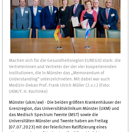
Machen sich für die Gesundheitsregion EUREGIO stark: die
Vertreterinnen und Vertreter der der vier kooperierenden
Institutionen, die in Münster das „Memorandum of
Understanding“ unterzeichneten. Mit dabei war auch
Medizin-Dekan Prof. Frank Ulrich Müller (2.v.r.) (Foto:
UKM/F. H. Kochinke)
Münster (ukm/aw) - Die beiden größten Krankenhäuser der
Grenzregion, das Universitätsklinikum Münster (UKM) und
das Medisch Spectrum Twente (MST) sowie die
Universitäten Münster und Twente haben am Freitag
[07.07.2023] mit der feierlichen Ratifizierung eines